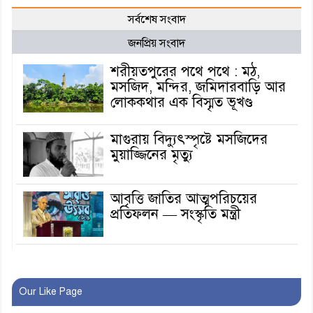
সর্বশেষ সংবাদ
জনপ্রিয় সংবাদ
শরীয়তপুরের পথে পথে : মঠ,
মসজিদ, মন্দির, জমিদারবাড়ি আর
লোককথার এক বিস্মৃত ভূখণ্ড
মাগুরায় বিদ্যুৎস্পৃষ্টে মসজিদের
মুয়াজ্জিনের মৃত্যু
আবৃত্তি জাতির আত্মপরিচয়ের
প্রতিফলন — সংস্কৃতি মন্ত্রী
গৃহায়ন ও গণপূর্ত মন্ত্রণালয়ের
সচিব হলেন মাগুরার সন্তান মো.
ওবায়দুর রহমান
Our Like Page