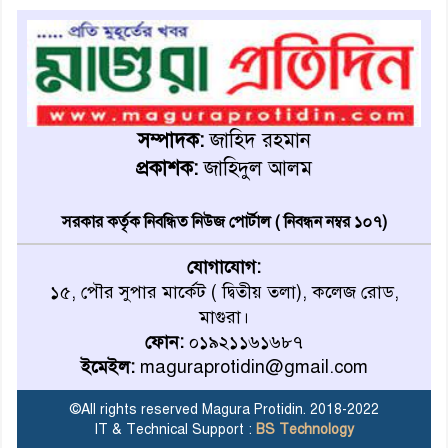
মাগুরায় জুলাই গণঅভ্যুত্থান দিবস
উপলক্ষে স্মৃতি স্তম্ভে শ্রদ্ধা নিবেদন
মাগুরায় নবগঙ্গা নদী থেকে ১৮টি
চায়না দোয়ারী জাল জব্দ
সম্পাদক:
জাহিদ রহমান
প্রকাশক:
জাহিদুল আলম
মাগুরায় গ্যাস সিলিন্ডারের আগুনে
এক ব্যক্তির মর্মান্তিক মৃত্যু
সরকার কর্তৃক নিবন্ধিত নিউজ পোর্টাল ( নিবন্ধন নম্বর ১০৭)
যোগাযোগ:
দেশজুড়ে পুলিশের রেড এলার্ট
১৫, পৌর সুপার মার্কেট ( দ্বিতীয় তলা), কলেজ রোড,
মাগুরা।
ফোন:
০১৯২১১৬১৬৮৭
ইমেইল:
maguraprotidin@gmail.com
অ্যালামনাইয়ের হাল ধরলেন
আবারও শিপন
©All rights reserved Magura Protidin. 2018-2022
IT & Technical Support :
BS Technology