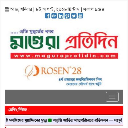
আজ, শনিবার | ৮ই আগস্ট, ২০২৬ খ্রিস্টাব্দ | সকাল ৯:৪৪
Toggle
navigati
ব্রেকিং নিউজ :
ষ্টে মসজিদের মুয়াজ্জিনের মৃত্যু
আবৃত্তি জাতির আত্মপরিচয়ের প্রতিফলন — সংস্কৃতি মন্ত্রী