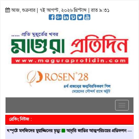
আজ, শুক্রবার | ৭ই আগস্ট, ২০২৬ খ্রিস্টাব্দ | রাত ৯:৩১
Toggle
navigati
ব্রেকিং নিউজ :
যুৎস্পৃষ্টে মসজিদের মুয়াজ্জিনের মৃত্যু
আবৃত্তি জাতির আত্মপরিচয়ের প্রতিফলন — সংস্কৃতি মন