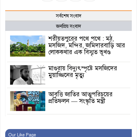
সর্বশেষ সংবাদ
জনপ্রিয় সংবাদ
শরীয়তপুরের পথে পথে : মঠ,
মসজিদ, মন্দির, জমিদারবাড়ি আর
লোককথার এক বিস্মৃত ভূখণ্ড
মাগুরায় বিদ্যুৎস্পৃষ্টে মসজিদের
মুয়াজ্জিনের মৃত্যু
আবৃত্তি জাতির আত্মপরিচয়ের
প্রতিফলন — সংস্কৃতি মন্ত্রী
গৃহায়ন ও গণপূর্ত মন্ত্রণালয়ের
সচিব হলেন মাগুরার সন্তান মো.
ওবায়দুর রহমান
Our Like Page