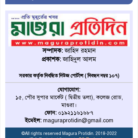
মাগুরায় জুলাই গণঅভ্যুত্থান দিবস
উপলক্ষে স্মৃতি স্তম্ভে শ্রদ্ধা নিবেদন
মাগুরায় নবগঙ্গা নদী থেকে ১৮টি
চায়না দোয়ারী জাল জব্দ
সম্পাদক:
জাহিদ রহমান
প্রকাশক:
জাহিদুল আলম
মাগুরায় গ্যাস সিলিন্ডারের আগুনে
এক ব্যক্তির মর্মান্তিক মৃত্যু
সরকার কর্তৃক নিবন্ধিত নিউজ পোর্টাল ( নিবন্ধন নম্বর ১০৭)
যোগাযোগ:
দেশজুড়ে পুলিশের রেড এলার্ট
১৫, পৌর সুপার মার্কেট ( দ্বিতীয় তলা), কলেজ রোড,
মাগুরা।
ফোন:
০১৯২১১৬১৬৮৭
ইমেইল:
maguraprotidin@gmail.com
অ্যালামনাইয়ের হাল ধরলেন
আবারও শিপন
©All rights reserved Magura Protidin. 2018-2022