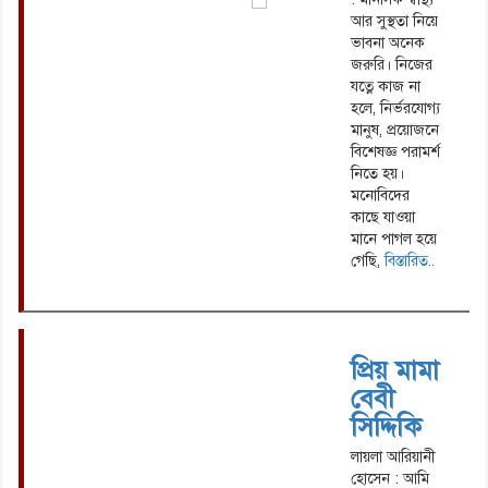
আর সুস্থতা নিয়ে
ভাবনা অনেক
জরুরি। নিজের
যত্নে কাজ না
হলে, নির্ভরযোগ্য
মানুষ, প্রয়োজনে
বিশেষজ্ঞ পরামর্শ
নিতে হয়।
মনোবিদের
কাছে যাওয়া
মানে পাগল হয়ে
গেছি,
বিস্তারিত..
প্রিয় মামা
বেবী
সিদ্দিকি
লায়লা আরিয়ানী
হোসেন : আমি