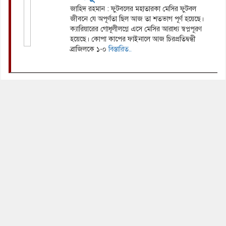
জাহিদ রহমান : ফুটবলের মহাতারকা মেসির ফুটবল
জীবনে যে অপূর্ণতা ছিল আজ তা শতভাগ পূর্ণ হয়েছে।
ক্যারিয়ারের গোধূলীলগ্নে এসে মেসির আরাধ্য স্বপ্নপূরণ
হয়েছে। কোপা কাপের ফাইনালে আজ চিরপ্রতিদ্বন্ধী
ব্রাজিলকে ১-০
বিস্তারিত..
ভালোবাসার
মানুষগুলো বেঁচে
থাকুক আমাদের
প্রার্থনায়
জাহিদ রহমান : আমাদের
ভালোবাসার আকাশ থেকে অকস্মাৎ
ঝরে গেল আরও এক সুপ্রিয়জন-
শ্রদ্ধেয় বীর মুক্তিযোদ্ধা মিঞা
শাহাদত। আকবর বাহিনী তথা
শ্রীপুর বাহিনীর বীর যোদ্ধা। যাঁকে
আমি ভাই বলে সম্মোধন
করতাম-‘শাহাদত
বিস্তারিত..