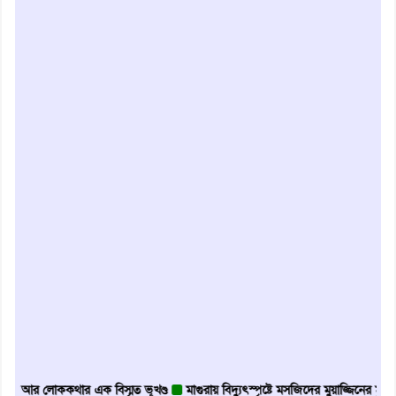
 লোককথার এক বিস্মৃত ভূখণ্ড
মাগুরায় বিদ্যুৎস্পৃষ্টে মসজিদের মুয়াজ্জিনের মৃত্যু
আবৃত্