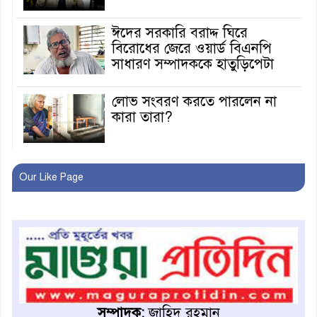
ঈদের সরকারি বরাদ্দ ঘিরে
বিরোধের জেরে ওয়ার্ড বিএনপি
সাধারণ সম্পাদককে হাতুড়িপেটা
লোভ সংবরণ করতে পারলেন না
কারা তারা?
অনূর্ধ্ব-১৭ জাতীয় চ্যাম্পিয়ন মাগুরা
Our Like Page
ফুটবল দলকে সংবর্ধনা
রোববার থেকে ভারতীয় ট্যুরিস্ট
ভিসা চালু
মাগুরায় জাতীয় ভিটামিন ‘এ’ প্লাস
ক্যাম্পেইন উপলক্ষে সাংবাদিক
সম্পাদক:
জাহিদ রহমান