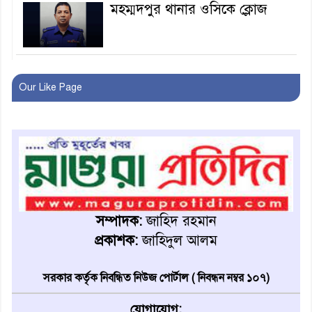
মহম্মদপুর থানার ওসিকে ক্লোজ
বাবার হাতে বিক্রি টুকটুকি পুলিশের
সহযোগিতায় ফিরলো মায়ের
Our Like Page
কোলে
শ্রীপুরে শ্লীলতাহানির অভিযোগে
বিক্ষোভ-সিসি ক্যামেরা ফুটেজ
যাচাইয়ের দাবি অভিযুক্ত শিক্ষকের
মাগুরার কথিত মাদক সম্রাট
আমিরুল গ্রেফতার
সম্পাদক:
জাহিদ রহমান
প্রকাশক:
জাহিদুল আলম
মাগুরায় আর্জেন্টিনা ফুটবল
ভক্তদের বর্ণাঢ্য শোভাযাত্রা
সরকার কর্তৃক নিবন্ধিত নিউজ পোর্টাল ( নিবন্ধন নম্বর ১০৭)
যোগাযোগ: