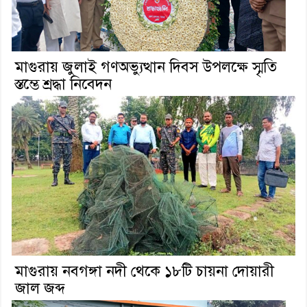
মাগুরায় জুলাই গণঅভ্যুত্থান দিবস উপলক্ষে স্মৃতি
স্তম্ভে শ্রদ্ধা নিবেদন
মাগুরায় নবগঙ্গা নদী থেকে ১৮টি চায়না দোয়ারী
জাল জব্দ