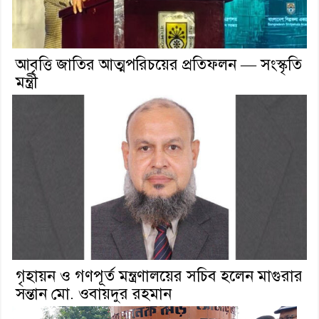
আবৃত্তি জাতির আত্মপরিচয়ের প্রতিফলন — সংস্কৃতি
মন্ত্রী
গৃহায়ন ও গণপূর্ত মন্ত্রণালয়ের সচিব হলেন মাগুরার
সন্তান মো. ওবায়দুর রহমান