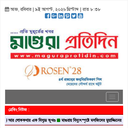
আজ, রবিবার | ৯ই আগস্ট, ২০২৬ খ্রিস্টাব্দ | রাত ৮:৩৮
Toggle
navigati
ব্রেকিং নিউজ :
র লোককথার এক বিস্মৃত ভূখণ্ড
মাগুরায় বিদ্যুৎস্পৃষ্টে মসজিদের মুয়াজ্জিনের মৃত্যু
আবৃত