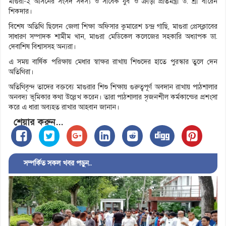
মাগুরা-২ আসনের সংসদ সদস্য ও সাবেক যুব ও ক্রীড়া প্রতিমন্ত্রী ড. শ্রী বীরেন
শিকদার।
বিশেষ অতিথি ছিলেন জেলা শিক্ষা অফিসার কুমারেশ চন্দ্র গাছি, মাগুরা প্রেসক্লাবের
সাধারণ সম্পাদক শামীম খান, মাগুরা মেডিকেল কলেজের সহকারি অধ্যাপক ডা.
দেবাশিষ বিশ্বাসসহ অন্যরা।
এ সময় বার্ষিক পরিক্ষায় মেধার স্বাক্ষর রাখায় শিশুদের হাতে পুরস্কার তুলে দেন
অতিথিরা।
অতিথিবৃন্দ তাদের বক্তব্যে মাগুরার শিশু শিক্ষায় গুরুত্বপূর্ণ অবদান রাখায় পাঠশালার
অনবদ্য ভূমিকার কথা উল্লেখ করেন। তারা পাঠশালার সৃজনশীল কর্মকান্ডের প্রশংসা
করে এ ধারা অব্যহত রাখার আহবান জানান।
শেয়ার করুন...
সম্পর্কিত সকল খবর পড়ুন..