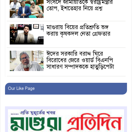
সংসদে জামায়াতকে স্বরাষ্ট্রমন্ত্রীর
তোপ, ইশতেহার নিয়ে প্রশ্ন
মাগুরায় বিয়ের প্রতিশ্রুতি ভঙ্গ
করায় কৃষকদল নেতা গ্রেফতার
ঈদের সরকারি বরাদ্দ ঘিরে
বিরোধের জেরে ওয়ার্ড বিএনপি
সাধারণ সম্পাদককে হাতুড়িপেটা
লোভ সংবরণ করতে পারলেন না
কারা তারা?
Our Like Page
অনূর্ধ্ব-১৭ জাতীয় চ্যাম্পিয়ন মাগুরা
ফুটবল দলকে সংবর্ধনা