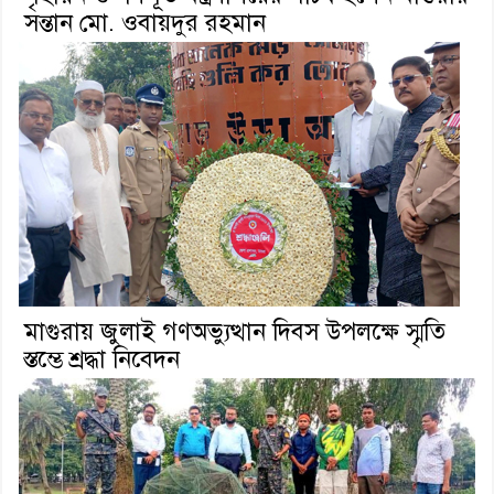
সন্তান মো. ওবায়দুর রহমান
মাগুরায় জুলাই গণঅভ্যুত্থান দিবস উপলক্ষে স্মৃতি
স্তম্ভে শ্রদ্ধা নিবেদন