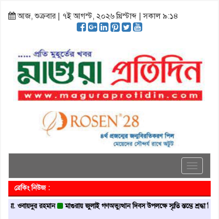
আজ, শুক্রবার | ৭ই আগস্ট, ২০২৬ খ্রিস্টাব্দ | সকাল ৯:১৪
Toggle
navigati
ব্রেকিং নিউজ :
বায়দুর রহমান
মাগুরায় জুলাই গণঅভ্যুত্থান দিবস উপলক্ষে স্মৃতি স্তম্ভে শ্রদ্ধা নিবেদন
মা