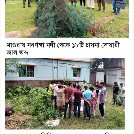
মাগুরায় নবগঙ্গা নদী থেকে ১৮টি চায়না দোয়ারী
জাল জব্দ