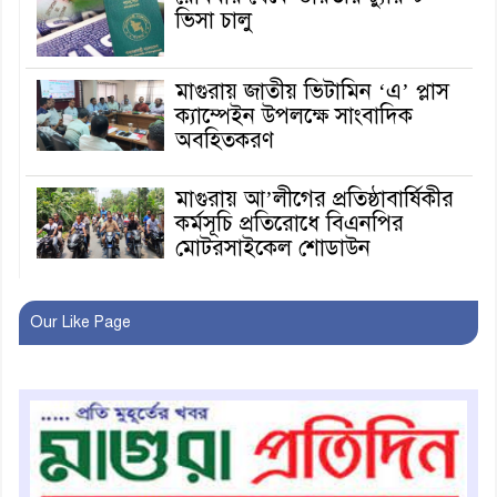
ভিসা চালু
মাগুরায় জাতীয় ভিটামিন ‘এ’ প্লাস
ক্যাম্পেইন উপলক্ষে সাংবাদিক
অবহিতকরণ
মাগুরায় আ’লীগের প্রতিষ্ঠাবার্ষিকীর
কর্মসূচি প্রতিরোধে বিএনপির
মোটরসাইকেল শোডাউন
খুব শিঘ্রই কর্মস্থলে ফিরবেন
Our Like Page
মাগুরার ডিসি
মহম্মদপুর থানার ওসিকে ক্লোজ
বাবার হাতে বিক্রি টুকটুকি পুলিশের