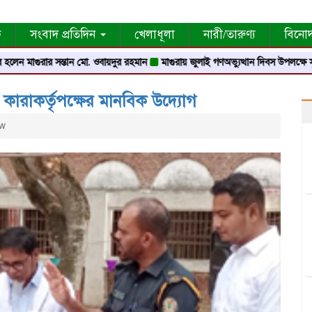
ক
সংবাদ প্রতিদিন
খেলাধূলা
নারী/তারুণ্য
বিনো
াগুরার সন্তান মো. ওবায়দুর রহমান
মাগুরায় জুলাই গণঅভ্যুত্থান দিবস উপলক্ষে স্মৃতি স্তম্ভে শ
 কারাকর্তৃপক্ষের মানবিক উদ্যোগ
ew