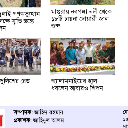
মাগুরায় নবগঙ্গা নদী থেকে
জুলাই গণঅভ্যুত্থান
১৮টি চায়না দোয়ারী জাল
ষে স্মৃতি স্তম্ভে
জব্দ
েদন
পুলিশের রেড
অ্যালামনাইয়ের হাল
ধরলেন আবারও শিপন
সম্পাদক:
জাহিদ রহমান
য
১৫
প্রকাশক:
জাহিদুল আলম
মা