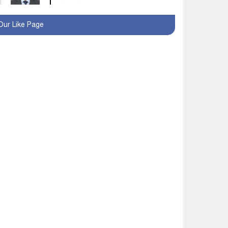
মহম্মদপুর থানার ওসিকে
Our Like Page
ক্লোজ
বাবার হাতে বিক্রি টুকটুকি
পুলিশের সহযোগিতায়
ফিরলো মায়ের কোলে
শ্রীপুরে শ্লীলতাহানির
অভিযোগে বিক্ষোভ-সিসি
ক্যামেরা ফুটেজ যাচাইয়ের
দাবি অভিযুক্ত শিক্ষকের
মাগুরার কথিত মাদক সম্রাট
আমিরুল গ্রেফতার
মাগুরায় আর্জেন্টিনা ফুটবল
ভক্তদের বর্ণাঢ্য শোভাযাত্রা