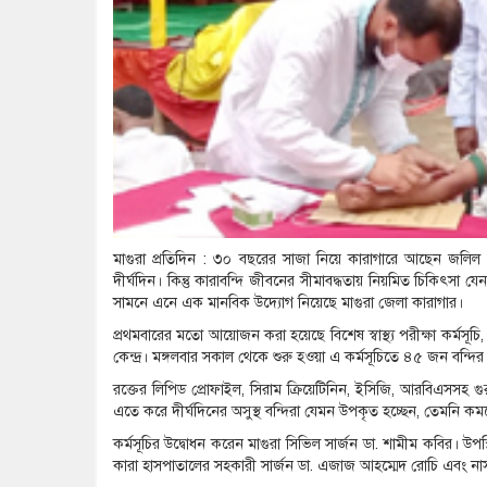
মাগুরা প্রতিদিন : ৩০ বছরের সাজা নিয়ে কারাগারে আছেন জলিল 
দীর্ঘদিন। কিন্তু কারাবন্দি জীবনের সীমাবদ্ধতায় নিয়মিত চিকিৎসা 
সামনে এনে এক মানবিক উদ্যোগ নিয়েছে মাগুরা জেলা কারাগার।
প্রথমবারের মতো আয়োজন করা হয়েছে বিশেষ স্বাস্থ্য পরীক্ষা কর্মসূচ
কেন্দ্র। মঙ্গলবার সকাল থেকে শুরু হওয়া এ কর্মসূচিতে ৪৫ জন বন্দির বি
রক্তের লিপিড প্রোফাইল, সিরাম ক্রিয়েটিনিন, ইসিজি, আরবিএসসহ গুরু
এতে করে দীর্ঘদিনের অসুস্থ বন্দিরা যেমন উপকৃত হচ্ছেন, তেমনি কমছে অ
কর্মসূচির উদ্বোধন করেন মাগুরা সিভিল সার্জন ডা. শামীম কবির। উপস্
কারা হাসপাতালের সহকারী সার্জন ডা. এজাজ আহম্মেদ রোচি এবং নার্