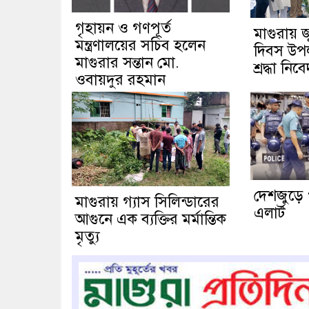
গৃহায়ন ও গণপূর্ত
মাগুরায় 
মন্ত্রণালয়ের সচিব হলেন
দিবস উপলক্
মাগুরার সন্তান মো.
শ্রদ্ধা নিব
ওবায়দুর রহমান
দেশজুড়ে 
মাগুরায় গ্যাস সিলিন্ডারের
এলার্ট
আগুনে এক ব্যক্তির মর্মান্তিক
মৃত্যু