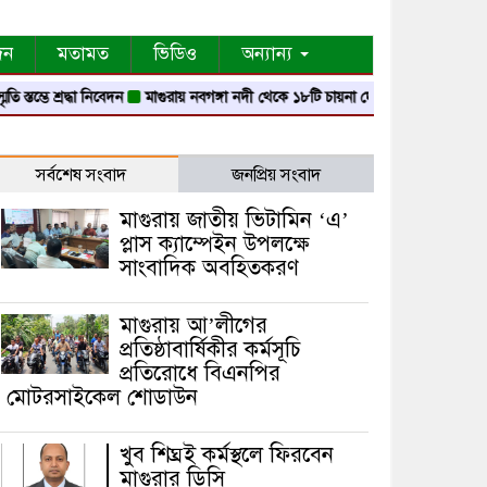
দন
মতামত
ভিডিও
অন্যান্য
্রদ্ধা নিবেদন
মাগুরায় নবগঙ্গা নদী থেকে ১৮টি চায়না দোয়ারী জাল জব্দ
মাগুরায় গ্যাস
সর্বশেষ সংবাদ
জনপ্রিয় সংবাদ
মাগুরায় জাতীয় ভিটামিন ‘এ’
প্লাস ক্যাম্পেইন উপলক্ষে
সাংবাদিক অবহিতকরণ
মাগুরায় আ’লীগের
প্রতিষ্ঠাবার্ষিকীর কর্মসূচি
প্রতিরোধে বিএনপির
মোটরসাইকেল শোডাউন
খুব শিঘ্রই কর্মস্থলে ফিরবেন
মাগুরার ডিসি