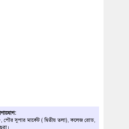
োগাযোগ:
, পৌর সুপার মার্কেট ( দ্বিতীয় তলা), কলেজ রোড,
গুরা।