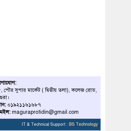
োগাযোগ:
, পৌর সুপার মার্কেট ( দ্বিতীয় তলা), কলেজ রোড,
গুরা।
োন:
০১৯২১১৬১৬৮৭
েইল:
maguraprotidin@gmail.com
IT & Technical Support :
BS Technology