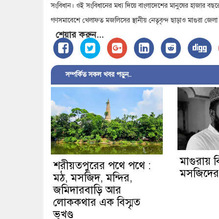
সংবিধান। ওই সংবিধানের মধ্য দিয়ে বাংলাদেশের মানুষের হাজার বছরের
গণসমাবেশে খেলাফত মজলিসের স্থানীয় নেতৃবৃন্দ ছাড়াও মাগুরা জেল
শেয়ার করুন...
সম্পর্কিত সকল খবর পড়ুন..
মাগুরায় বি
শরীয়তপুরের পথে পথে :
মসজিদের ম
মঠ, মসজিদ, মন্দির,
জমিদারবাড়ি আর
লোককথার এক বিস্মৃত
ভূখণ্ড