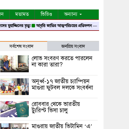
দন
মতামত
ভিডিও
অন্যান্য
্জিনের মৃত্যু
আবৃত্তি জাতির আত্মপরিচয়ের প্রতিফলন — সংস্কৃতি মন্ত্রী
গৃহায়ন ও গণপূর
সর্বশেষ সংবাদ
জনপ্রিয় সংবাদ
লোভ সংবরণ করতে পারলেন
না কারা তারা?
অনূর্ধ্ব-১৭ জাতীয় চ্যাম্পিয়ন
মাগুরা ফুটবল দলকে সংবর্ধনা
রোববার থেকে ভারতীয়
ট্যুরিস্ট ভিসা চালু
মাগুরায় জাতীয় ভিটামিন ‘এ’