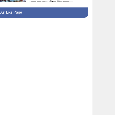
প্লাস ক্যাম্পেইন উপলক্ষে
সাংবাদিক অবহিতকরণ
Our Like Page
মাগুরায় আ’লীগের
প্রতিষ্ঠাবার্ষিকীর কর্মসূচি
প্রতিরোধে বিএনপির
মোটরসাইকেল শোডাউন
খুব শিঘ্রই কর্মস্থলে ফিরবেন
মাগুরার ডিসি
মহম্মদপুর থানার ওসিকে
ক্লোজ
বাবার হাতে বিক্রি টুকটুকি
পুলিশের সহযোগিতায়
ফিরলো মায়ের কোলে