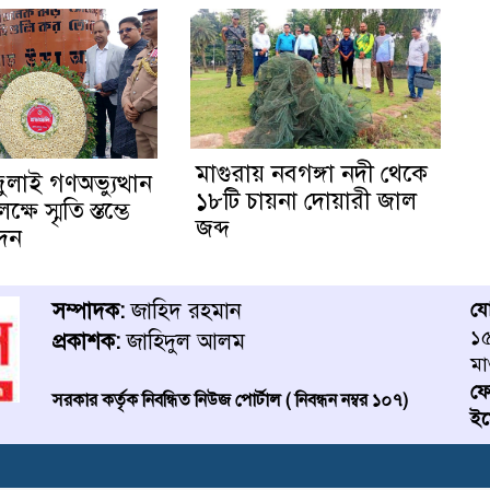
মাগুরায় নবগঙ্গা নদী থেকে
জুলাই গণঅভ্যুত্থান
১৮টি চায়না দোয়ারী জাল
ষে স্মৃতি স্তম্ভে
জব্দ
েদন
সম্পাদক:
জাহিদ রহমান
য
১৫
প্রকাশক:
জাহিদুল আলম
মা
ফ
সরকার কর্তৃক নিবন্ধিত নিউজ পোর্টাল ( নিবন্ধন নম্বর ১০৭)
ইম