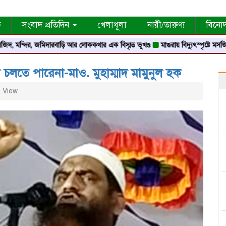
ক
সংবাদ প্রতিদিন
খেলাধূলা
নারী/তারুণ্য
বিনো
ির, জমিদারবাড়ি আর লোককথার এক বিস্মৃত ভূখণ্ড
মাগুরায় বিদ্যুৎস্পৃষ্টে মসজিদের মুয়াজ
 চলতে পারেনা-মাও. মুহাম্মাদ মামুনুল হক
 View