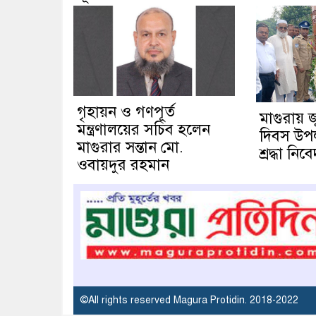
গৃহায়ন ও গণপূর্ত
মাগুরায় 
মন্ত্রণালয়ের সচিব হলেন
দিবস উপলক্
মাগুরার সন্তান মো.
শ্রদ্ধা নিব
ওবায়দুর রহমান
©All rights reserved Magura Protidin. 2018-2022