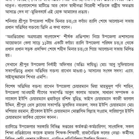
থাকুন। বাংলাদেশের মাটিতে আর কোন স্বাধীনতা বিরোধী শক্তিকে রাষ্ট্রীয় ক্ষমতায়
আসতে দেব না’-মুজিববর্ষে এই হোক আমাদের প্রত্যয়।
শনিবার শ্রীপুর উপজেলা শহীদ মিনার চত্ত¡রে বর্ণাঢ্য র‌্যালি শেষে আলোচনা সভায়
প্রধান অতিথির বক্তব্যে তিনি এ কথা বলেন।
‘অপ্রতিরোধ্য অগ্রযাত্রায় বাংলাদেশ’ শীর্ষক প্রতিপাদ্য নিয়ে উপজেলা প্রশাসনের
আয়োজনে বেলা সাড়ে ১১টায় একটি বর্ণাঢ্য র‌্যালি উপজেলা পরিষদ চত্ত¡র থেকে
প্রধান প্রধান সড়ক প্রদক্ষিণ শেষে শহীদ মিনার চত্ত¡রে গিয়ে আলোচনা সভায় মিলিত
হয়।
সেখানে শ্রীপুর উপজেলা নির্বাহী অফিসার (অতিঃ দায়িত্ব) মোঃ আবু সুফিয়ানের
সভাপতিত্বে প্রধান অতিথির বক্তব্য রাখেন মাগুরা-১ আসনের সংসদ সদস্য এ্যাড.
সাইফুজ্জামান শিখর এমপি।
বিশেষ অতিথির বক্তব্য রাখেন উপজেলা চেয়ারম্যান মিয়া মাহমুদুল গণি শাহিন,
উপজেলা আওয়ামী লীগের সভাপতি আবুল কালাম আজাদ, সাধারণ সম্পাদক ও
নাকোল ইউপি চেয়ারম্যান হুমাউনুর রশিদ মুহিত, ভাইস চেয়ারম্যান কাজী জালাল
উদ্দিন, শ্রীপুর প্রেস ক্লাবের সভাপতি মুসাফির নজরুল, সদর ইউপি চেয়ারম্যান মোঃ
মশিয়ার রহমান, শ্রীকোল ইউপি চেয়ারম্যান মোস্তাসিম বিল্লাহ সংগ্রাম, দারিয়াপুর ইউপি
চেয়ারম্যান জাকির হোসেন কানন।
র‌্যালিতে উপজেলার সরকারি বিভিন্ন দপ্তরের কর্মকর্তা-কর্মচারিগণ, সাংবাদিক, সকল
শিক্ষা প্রতিষ্ঠানের কয়েক হাজার শিক্ষক-শিক্ষার্থী, রাজনৈতিক দলের নেতা- কর্মীসহ