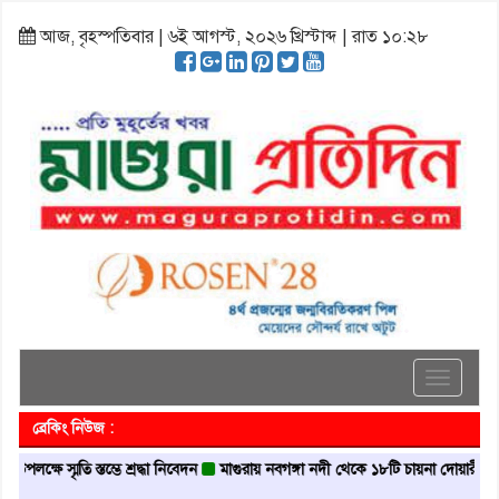
আজ, বৃহস্পতিবার | ৬ই আগস্ট, ২০২৬ খ্রিস্টাব্দ | রাত ১০:২৮
Toggle
navigati
ব্রেকিং নিউজ :
্মৃতি স্তম্ভে শ্রদ্ধা নিবেদন
মাগুরায় নবগঙ্গা নদী থেকে ১৮টি চায়না দোয়ারী জাল জব্দ