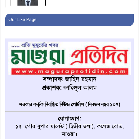
মহম্মদপুর থানার ওসিকে ক্লোজ
Our Like Page
বাবার হাতে বিক্রি টুকটুকি পুলিশের
সহযোগিতায় ফিরলো মায়ের
কোলে
শ্রীপুরে শ্লীলতাহানির অভিযোগে
বিক্ষোভ-সিসি ক্যামেরা ফুটেজ
সম্পাদক:
জাহিদ রহমান
যাচাইয়ের দাবি অভিযুক্ত শিক্ষকের
প্রকাশক:
জাহিদুল আলম
মাগুরার কথিত মাদক সম্রাট
সরকার কর্তৃক নিবন্ধিত নিউজ পোর্টাল ( নিবন্ধন নম্বর ১০৭)
আমিরুল গ্রেফতার
যোগাযোগ:
১৫, পৌর সুপার মার্কেট ( দ্বিতীয় তলা), কলেজ রোড,
মাগুরায় আর্জেন্টিনা ফুটবল
মাগুরা।
ভক্তদের বর্ণাঢ্য শোভাযাত্রা