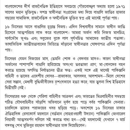
বাংলাদেশের দীর্ঘ রাজনৈতিক ইতিহাসে সবচেয়ে গৌরবোজ্জ্বল অধ্যায় হলো ১৯৭১
সালের মহান মুক্তিযুদ্ধ। সশস্ত্র স্বাধীনতা সংগ্রামের মধ্য দিয়ে বাঙালি জাতির হাজার
বছরের সামাজিক, রাজনৈতিক ও অর্থনৈতিক মুক্তির স্বপ্ন এই মাসেই পূর্ণতা পায়।
১৬ ডিসেম্বর আসে বাঙালির চূড়ান্ত বিজয়। এদিন বিশ্ববাসীর সামনে স্বাধীন জাতি
হিসেবে আত্মপরিচয় লাভ করে বাংলাদেশ। আমরা অর্জন করি নিজস্ব মানচিত্র,
সার্বভৌম ভূখণ্ড এবং সবুজের বুকে লাল সূর্যখচিত আমাদের জাতীয় পতাকা।
ভাষাভিত্তিক জাতীয়তাবাদের ভিত্তিতে দাঁড়ানো স্বাধীনতার ঘোষণাপত্র এদিন পূর্ণতা
পায়।
ডিসেম্বর যেমন বিজয়ের মাস, তেমনি শোক ও বেদনার মাসও। কারণ স্বাধীনতা
অর্জনের পাশাপাশি বাঙালি হারিয়েছে অসংখ্য তরতাজা প্রাণ; মা-বোনদের বহন
করতে হয়েছে অগণিত নির্যাতনের তীব্র ক্ষত। একই সঙ্গে এই মাসেই পাকিস্তানি
বাহিনী ও তাদের এদেশীয় দোসর—রাজাকার, আলবদর, আলশামস—মিলে দেশের
সেরা সন্তান, মেধাবী বুদ্ধিজীবীদের নৃশংসভাবে হত্যা করে; যার তুলনা বিশ্ব ইতিহাসে
দ্বিতীয়টি নেই।
ডিসেম্বরের শুরু থেকে গেরিলা বাহিনীর আক্রমণ এবং ভারতের মিত্রবাহিনীর সমন্বয়ে
গঠিত যৌথবাহিনীর সাঁড়াশি অভিযানে দুর্বল হয়ে পড়ে বর্বর পাকিস্তানি সেনারা।
চারদিকে তাদের পরাজয়ের খবর ছড়িয়ে পড়ে। অবশেষে ১৬ ডিসেম্বর ঢাকার
ঐতিহাসিক রেসকোর্স ময়দানে (বর্তমান সোহরাওয়ার্দী উদ্যান) পাকিস্তানি জেনারেল
নিয়াজী আত্মসমর্পণ দলিলে সই করতে বাধ্য হন—সেই ময়দানেই যেখানে ৭ মার্চ
বঙ্গবন্ধু শেখ মুজিবুর রহমান স্বাধীনতার ডাক দিয়েছিলেন।