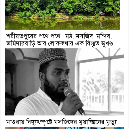
শরীয়তপুরের পথে পথে : মঠ, মসজিদ, মন্দির,
জমিদারবাড়ি আর লোককথার এক বিস্মৃত ভূখণ্ড
মাগুরায় বিদ্যুৎস্পৃষ্টে মসজিদের মুয়াজ্জিনের মৃত্যু