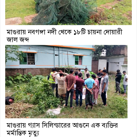
মাগুরায় নবগঙ্গা নদী থেকে ১৮টি চায়না দোয়ারী
জাল জব্দ
মাগুরায় গ্যাস সিলিন্ডারের আগুনে এক ব্যক্তির
মর্মান্তিক মৃত্যু