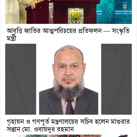
আবৃত্তি জাতির আত্মপরিচয়ের প্রতিফলন — সংস্কৃতি
মন্ত্রী
গৃহায়ন ও গণপূর্ত মন্ত্রণালয়ের সচিব হলেন মাগুরার
সন্তান মো. ওবায়দুর রহমান