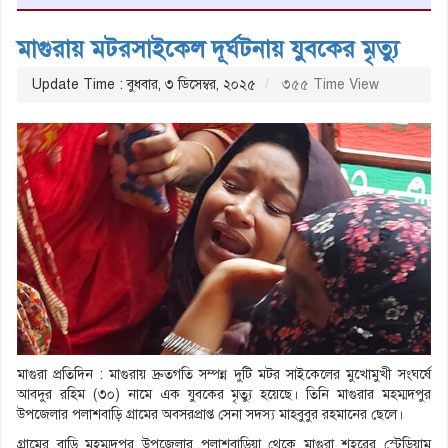
মাগুরায় মটরসাইকেল দূর্ঘটনায় যুবকের মৃত্যু
Update Time : বুধবার, ৩ ডিসেম্বর, ২০২৫
৩৫৫ Time View
মাগুরা প্রতিদিন : মাগুরায় দ্রুতগতি সম্পন্ন দুটি মটর সাইকেলের মুখোমুখী সংঘর্ষে
আবদুর রহিম (৩০) নামে এক যুবকের মৃত্যু হয়েছে। তিনি মাগুরার মহম্মদপুর
উপজেলার পলাশবাড়ি গ্রামের অবসরপ্রাপ্ত সেনা সদস্য মাহবুবুর রহমানের ছেলে।
গ্রামের বাড়ি মহম্মদপুর উপজেলার পলাশবাড়িয়া থেকে মাগুরা শহরের স্টেডিয়াম