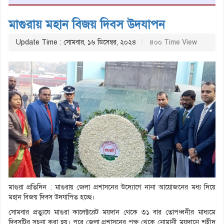
মাগুরায় মহান বিজয় দিবস উদযাপন
Update Time : সোমবার, ১৬ ডিসেম্বর, ২০২৪
৪০০ Time View
মাগুরা প্রতিদিন : মাগুরায় জেলা প্রশাসনের উদ্যোগে নানা আয়োজনের মধ্য দিয়ে
মহান বিজয় দিবস উদযাপিত হচ্ছে।
সোমবার প্রত্যুষে মাগুরা কালেক্টরেট ময়দান থেকে ৩১ বার তোপধ্বনীর মাধ্যমে
দিবসটির সূচনা করা হয়। পরে জেলা প্রশাসনের পক্ষ থেকে নোমানী ময়দানে শহীদ