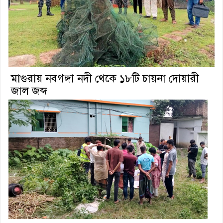
মাগুরায় নবগঙ্গা নদী থেকে ১৮টি চায়না দোয়ারী
জাল জব্দ