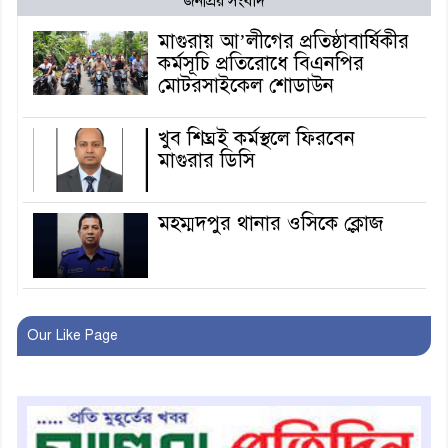
জনপ্রিয় সংবাদ
মাগুরায় আ’লীগের প্রতিষ্ঠাবার্ষিকীর
কর্মসূচি প্রতিরোধে বিএনপির
মোটরসাইকেল শোডাউন
খুব শিঘ্রই কর্মস্থলে ফিরবেন
মাগুরার ডিসি
মহম্মদপুর থানার ওসিকে ক্লোজ
বাবার হাতে বিক্রি টুকটুকি পুলিশের
সহযোগিতায় ফিরলো মায়ের
Our Like Page
কোলে
শ্রীপুরে শ্লীলতাহানির অভিযোগে
বিক্ষোভ-সিসি ক্যামেরা ফুটেজ