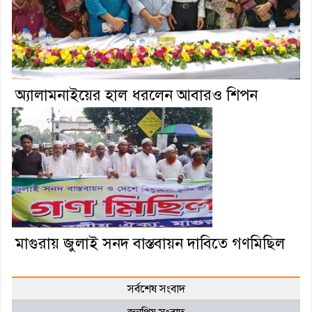
অ্যালামনাইয়ের হাল ধরলেন আবারও শিপন
মাগুরায় জুলাই সনদ বাস্তবায়ন দাবিতে গণমিছিল
সর্বশেষ সংবাদ