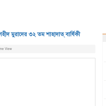
শহীদ মুরাদের ৩২ তম শাহাদাত্ বার্ষিকী
me View