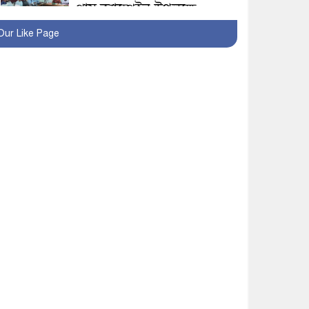
প্লাস ক্যাম্পেইন উপলক্ষে
সাংবাদিক অবহিতকরণ
Our Like Page
মাগুরায় আ’লীগের
প্রতিষ্ঠাবার্ষিকীর কর্মসূচি
প্রতিরোধে বিএনপির
মোটরসাইকেল শোডাউন
খুব শিঘ্রই কর্মস্থলে ফিরবেন
মাগুরার ডিসি
মহম্মদপুর থানার ওসিকে
ক্লোজ
বাবার হাতে বিক্রি টুকটুকি
পুলিশের সহযোগিতায়
ফিরলো মায়ের কোলে