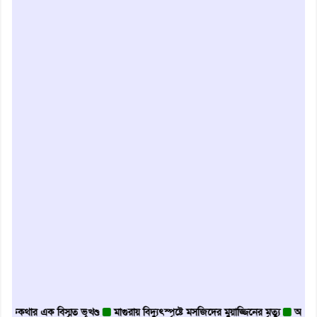
ার এক বিস্মৃত ভূখণ্ড
মাগুরায় বিদ্যুৎস্পৃষ্টে মসজিদের মুয়াজ্জিনের মৃত্যু
আবৃত্তি জাতি