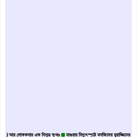
র লোককথার এক বিস্মৃত ভূখণ্ড
মাগুরায় বিদ্যুৎস্পৃষ্টে মসজিদের মুয়াজ্জিনের মৃত্যু
আবৃ