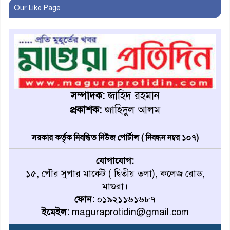
Our Like Page
দেশজুড়ে পুলিশের রেড এলার্ট
অ্যালামনাইয়ের হাল ধরলেন
আবারও শিপন
সম্পাদক:
জাহিদ রহমান
প্রকাশক:
জাহিদুল আলম
মাগুরায় জুলাই সনদ বাস্তবায়ন
দাবিতে গণমিছিল
সরকার কর্তৃক নিবন্ধিত নিউজ পোর্টাল ( নিবন্ধন নম্বর ১০৭)
যোগাযোগ:
বিশ্ব মাতৃদুগ্ধ সপ্তাহ-২০২৬
১৫, পৌর সুপার মার্কেট ( দ্বিতীয় তলা), কলেজ রোড,
উপলক্ষে মাগুরায় র‍্যালি ও
মাগুরা।
আলোচনা সভা
ফোন:
০১৯২১১৬১৬৮৭
ইমেইল:
maguraprotidin@gmail.com
ধ্বংসের মুখে মিরুখালীর রায়বাড়ি,
বাঁচিয়ে রাখার আকুতি