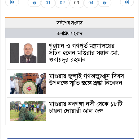
01
02
03
04
সর্বশেষ সংবাদ
জনপ্রিয় সংবাদ
গৃহায়ন ও গণপূর্ত মন্ত্রণালয়ের
সচিব হলেন মাগুরার সন্তান মো.
ওবায়দুর রহমান
মাগুরায় জুলাই গণঅভ্যুত্থান দিবস
উপলক্ষে স্মৃতি স্তম্ভে শ্রদ্ধা নিবেদন
মাগুরায় নবগঙ্গা নদী থেকে ১৮টি
চায়না দোয়ারী জাল জব্দ
মাগুরায় গ্যাস সিলিন্ডারের আগুনে
এক ব্যক্তির মর্মান্তিক মৃত্যু