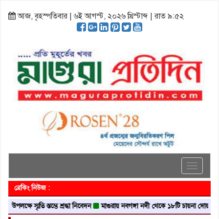
আজ, বৃহস্পতিবার | ৬ই আগস্ট, ২০২৬ খ্রিস্টাব্দ | রাত ৯:৫২
Toggle
navigati
ব্রেকিং নিউজ :
লক্ষে স্মৃতি স্তম্ভে শ্রদ্ধা নিবেদন
মাগুরায় নবগঙ্গা নদী থেকে ১৮টি চায়না দোয়ারী জাল 