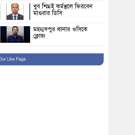
খুব শিঘ্রই কর্মস্থলে ফিরবেন
মাগুরার ডিসি
মহম্মদপুর থানার ওসিকে
ক্লোজ
বাবার হাতে বিক্রি টুকটুকি
পুলিশের সহযোগিতায়
Our Like Page
ফিরলো মায়ের কোলে
শ্রীপুরে শ্লীলতাহানির
অভিযোগে বিক্ষোভ-সিসি
ক্যামেরা ফুটেজ যাচাইয়ের
দাবি অভিযুক্ত শিক্ষকের
মাগুরার কথিত মাদক সম্রাট
আমিরুল গ্রেফতার