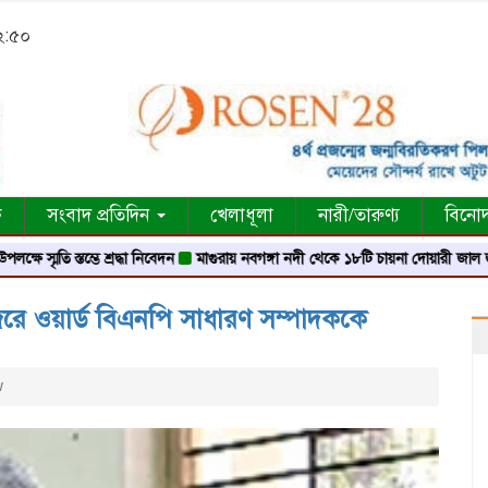
১২:৫০
ক
সংবাদ প্রতিদিন
খেলাধূলা
নারী/তারুণ্য
বিনো
ি স্তম্ভে শ্রদ্ধা নিবেদন
মাগুরায় নবগঙ্গা নদী থেকে ১৮টি চায়না দোয়ারী জাল জব্দ
মা
রে ওয়ার্ড বিএনপি সাধারণ সম্পাদককে
w