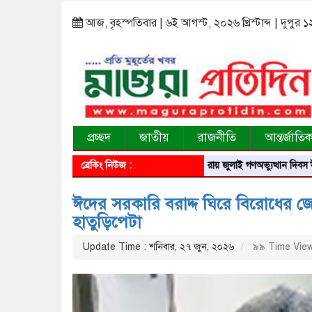
আজ, বৃহস্পতিবার | ৬ই আগস্ট, ২০২৬ খ্রিস্টাব্দ | দুপুর 
প্রচ্ছদ
জাতীয়
রাজনীতি
আন্তর্জাতি
ব্রেকিং নিউজ :
মাগুরায় জুলাই গণঅভ্যুত্থান দিবস উপলক্ষে স্মৃত
ঈদের সরকারি বরাদ্দ ঘিরে বিরোধের জে
হাতুড়িপেটা
Update Time : শনিবার, ২৭ জুন, ২০২৬
৯৯ Time Vie