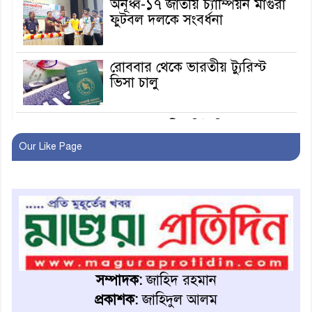
অনূর্ধ্ব-১৭ জাতীয় চ্যাম্পিয়ন মাগুরা
ফুটবল দলকে সংবর্ধনা
রোববার থেকে ভারতীয় ট্যুরিস্ট
ভিসা চালু
মাগুরায় জাতীয় ভিটামিন ‘এ’ প্লাস
ক্যাম্পেইন উপলক্ষে সাংবাদিক
Our Like Page
অবহিতকরণ
মাগুরায় আ’লীগের প্রতিষ্ঠাবার্ষিকীর
কর্মসূচি প্রতিরোধে বিএনপির
মোটরসাইকেল শোডাউন
খুব শিঘ্রই কর্মস্থলে ফিরবেন
মাগুরার ডিসি
সম্পাদক:
জাহিদ রহমান
প্রকাশক:
জাহিদুল আলম