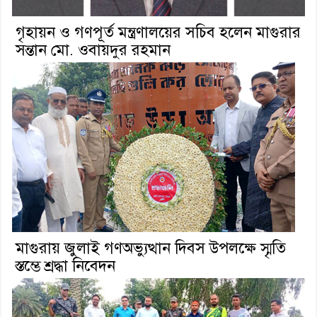
গৃহায়ন ও গণপূর্ত মন্ত্রণালয়ের সচিব হলেন মাগুরার
সন্তান মো. ওবায়দুর রহমান
মাগুরায় জুলাই গণঅভ্যুত্থান দিবস উপলক্ষে স্মৃতি
স্তম্ভে শ্রদ্ধা নিবেদন