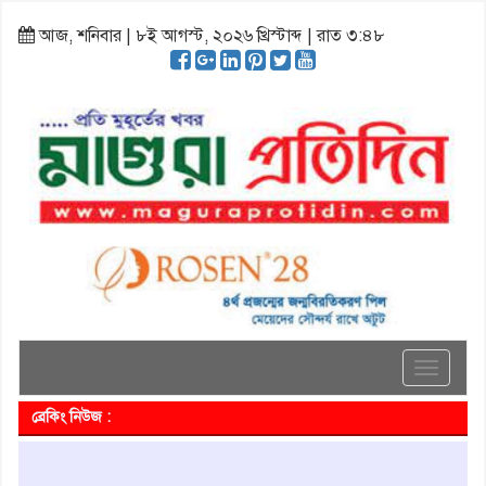
আজ, শনিবার | ৮ই আগস্ট, ২০২৬ খ্রিস্টাব্দ | রাত ৩:৪৮
Toggle
navigati
ব্রেকিং নিউজ :