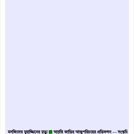
সজিদের মুয়াজ্জিনের মৃত্যু
আবৃত্তি জাতির আত্মপরিচয়ের প্রতিফলন — সংস্কৃতি মন্ত্রী
গৃহা