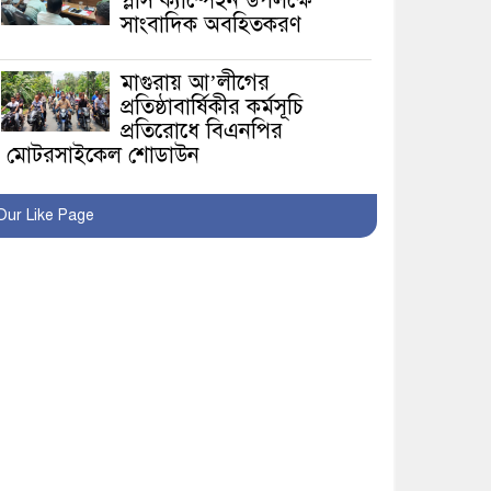
প্লাস ক্যাম্পেইন উপলক্ষে
সাংবাদিক অবহিতকরণ
মাগুরায় আ’লীগের
প্রতিষ্ঠাবার্ষিকীর কর্মসূচি
প্রতিরোধে বিএনপির
মোটরসাইকেল শোডাউন
খুব শিঘ্রই কর্মস্থলে ফিরবেন
Our Like Page
মাগুরার ডিসি
মহম্মদপুর থানার ওসিকে
ক্লোজ
বাবার হাতে বিক্রি টুকটুকি
পুলিশের সহযোগিতায়
ফিরলো মায়ের কোলে
শ্রীপুরে শ্লীলতাহানির