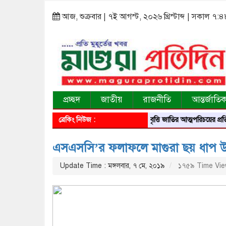
আজ, শুক্রবার | ৭ই আগস্ট, ২০২৬ খ্রিস্টাব্দ | সকাল ৭:
প্রচ্ছদ
জাতীয়
রাজনীতি
আন্তর্জাতি
ব্রেকিং নিউজ :
আবৃত্তি জাতির আত্মপরিচয়ের প্রতিফলন — সংস্
এসএসসি’র ফলাফলে মাগুরা ছয় ধাপ উপরে
Update Time : মঙ্গলবার, ৭ মে, ২০১৯
১৭৫৯ Time Vi