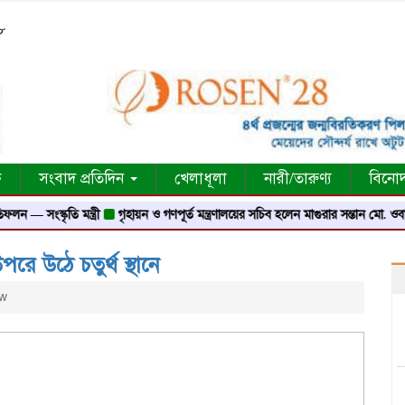
৪৮
ক
সংবাদ প্রতিদিন
খেলাধূলা
নারী/তারুণ্য
বিনো
কৃতি মন্ত্রী
গৃহায়ন ও গণপূর্ত মন্ত্রণালয়ের সচিব হলেন মাগুরার সন্তান মো. ওবায়দুর রহ
 উঠে চতুর্থ স্থানে
ew