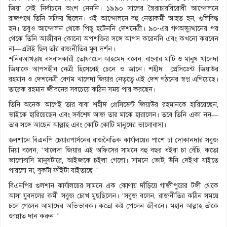
জিয়া সেই নির্বাচনে অংশ নেননি। ১৯৯০ সালের স্বৈরাচারবিরোধী আন্দোলনে
রাজপথে তিনি সক্রিয় ছিলেন। ওই আন্দোলনে বহু নেতাকর্মী আহত হন, গুলিবিদ্ধ
হন। তবুও আন্দোলন থেকে পিছু হটেননি দেশনেত্রী। ৯০-এর গণঅভ্যুত্থানের পর
থেকে তিনি আজীবন কোনো অপশক্তির সঙ্গে আপস করেননি এবং কখনো করবেন
না—এটাই ছিল তাঁর রাজনীতির মূল দর্শন।
শনিরআখড়ায় বসবাসকারী তোফায়েল আহমেদ বলেন, বাংলার মাটি ও মানুষ খালেদা
জিয়াকে আপসহীন নেত্রী হিসেবেই চেনে ও জানে। শহীদ প্রেসিডেন্ট জিয়াউর
রহমান ও দেশনেত্রী বেগম খালেদা জিয়ার নেতৃত্বে এই দেশ গঠনের স্বপ্ন এগিয়েছে।
তারেক রহমান জীবনের সবচেয়ে কঠিন সময় পার করছেন।
তিনি অনেক আগেই তার বাবা শহীদ প্রেসিডেন্ট জিয়াউর রহমানকে হারিয়েছেন,
ভাইকে হারিয়েছেন এবং সর্বশেষ আজ তার মাকে হারালেন। তবে তিনি একা নন—
তার সঙ্গে আছেন আল্লাহ এবং কোটি কোটি মানুষের ভালোবাসা।
গুলশানে বিএনপি চেয়ারপার্সনের রাজনৈতিক কার্যালয়ের পাশে চা দোকানদার সবুজ
মিয়া বলেন, ‘খালেদা জিয়ার এই অফিসের সামনে বহু বছর ধইরা চা বেঁচি, কতো
ভালোবাসি মানুষটারে, আইজকে চইলা গেলো। সামনে ভোট, উনি দেইখা যাইতে
পারলো না, বুকটা ফাঁইটা যাইতাছে।’
বিএনপির গুলশান কার্যালয়ের সামনে এক কোণায় দাঁড়িয়ে গাজীপুরের টঙ্গী থেকে
আসা যুবদলের কর্মী সবুজ চোখ মুছছিলেন। ‘সবুজ বলেন, রাজনীতির কঠিন সময়ে
চলে গেলেন আমাদের অভিভাবক। কতো কষ্ট পেলেন জীবনে। মহান আল্লাহ তাঁকে
জান্নাত দান করুন।’