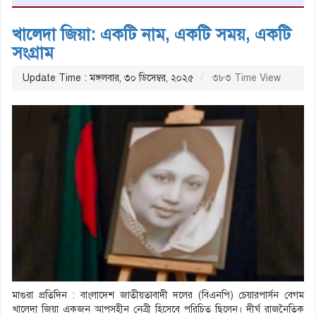
খালেদা জিয়া: একটি নাম, একটি সময়, একটি
সংগ্রাম
Update Time : মঙ্গলবার, ৩০ ডিসেম্বর, ২০২৫
৩৮৩ Time View
মাগুরা প্রতিদিন : বাংলাদেশ জাতীয়তাবাদী দলের (বিএনপি) চেয়ারপার্সন বেগম
খালেদা জিয়া একজন আপসহীন নেত্রী হিসেবে পরিচিত ছিলেন। দীর্ঘ রাজনৈতিক