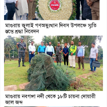
মাগুরায় জুলাই গণঅভ্যুত্থান দিবস উপলক্ষে স্মৃতি
স্তম্ভে শ্রদ্ধা নিবেদন
মাগুরায় নবগঙ্গা নদী থেকে ১৮টি চায়না দোয়ারী
জাল জব্দ