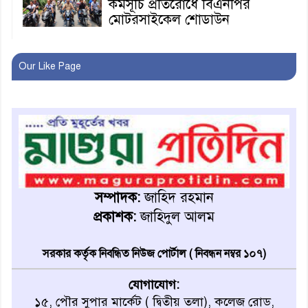
কর্মসূচি প্রতিরোধে বিএনপির
মোটরসাইকেল শোডাউন
খুব শিঘ্রই কর্মস্থলে ফিরবেন
Our Like Page
মাগুরার ডিসি
মহম্মদপুর থানার ওসিকে ক্লোজ
বাবার হাতে বিক্রি টুকটুকি পুলিশের
সহযোগিতায় ফিরলো মায়ের
সম্পাদক:
জাহিদ রহমান
কোলে
প্রকাশক:
জাহিদুল আলম
শ্রীপুরে শ্লীলতাহানির অভিযোগে
বিক্ষোভ-সিসি ক্যামেরা ফুটেজ
সরকার কর্তৃক নিবন্ধিত নিউজ পোর্টাল ( নিবন্ধন নম্বর ১০৭)
যাচাইয়ের দাবি অভিযুক্ত শিক্ষকের
যোগাযোগ:
১৫, পৌর সুপার মার্কেট ( দ্বিতীয় তলা), কলেজ রোড,
মাগুরার কথিত মাদক সম্রাট