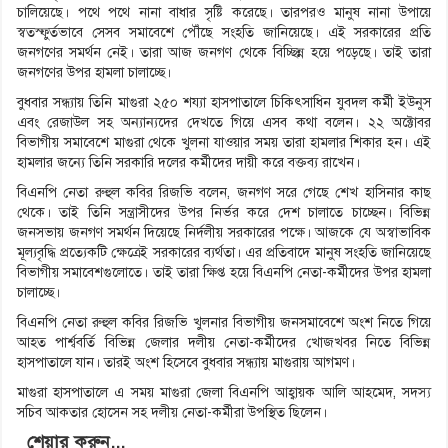
চালিয়েছে। পথে পথে নানা বাধার সৃষ্টি করেছে। তারপরও মানুষ নানা উপায়ে
স্বতস্ফুর্তভাবে সেসব সমাবেশে পৌঁছে সংহতি জানিয়েছে। এই সরকারের প্রতি
জনগণের সমর্থন নেই। তারা আজ জনগণ থেকে বিচ্ছিন্ন হয়ে পড়েছে। তাই তারা
জনগণের উপর হামলা চালাচ্ছে।
বুধবার সন্ধ্যায় তিনি মাগুরা ২৫০ শয্যা হাসপাতালে চিকিৎসাধিন যুবদল কর্মী ইউনুস
এবং রেজাউল সহ অন্যান্যদের দেখতে গিয়ে এসব কথা বলেন। ২২ অক্টোবর
বিভাগীয় সমাবেশে মাগুরা থেকে খুলনা যাওয়ার সময় তারা হামলার শিকার হন। এই
হামলার জন্যে তিনি সরকারি দলের কর্মীদের দায়ী করে বক্তব্য রাখেন।
বিএনপি নেতা রুহুল কবির রিজভি বলেন, জনগণ সরে গেছে শেখ হাসিনার কাছ
থেকে। তাই তিনি সন্ত্রাসীদের উপর নির্ভর করে দেশ চালাতে চাচ্ছেন। বিভিন্ন
জনসভায় জনগণ সমর্থন দিয়েছে নির্দলীয় সরকারের পক্ষে। আজকে যে অস্বাভাবিক
মূল্যবৃদ্ধি প্রত্যেকটি ক্ষেত্রেই সরকারের ব্যর্থতা। এর প্রতিবাদে মানুষ সংহতি জানিয়েছে
বিভাগীয় সমাবেশগুলোতে। তাই তারা ক্ষিপ্ত হয়ে বিএনপি নেতা-কর্মীদের উপর হামলা
চালাচ্ছে।
বিএনপি নেতা রুহুল কবির রিজভি খুলনার বিভাগীয় জনসমাবেশে অংশ নিতে গিয়ে
আহত পার্শ্ববর্তি বিভিন্ন জেলার দলীয় নেতা-কর্মীদের খোজখবর নিতে বিভিন্ন
হাসপাতালে যান। তারই অংশ হিসেবে বুধবার সন্ধ্যায় মাগুরায় আগমণ।
মাগুরা হাসপাতালে এ সময় মাগুরা জেলা বিএনপি আহ্বায়ক আলি আহমেদ, সদস্য
সচিব আকতার হোসেন সহ দলীয় নেতা-কর্মীরা উপস্থিত ছিলেন।
শেয়ার করুন...