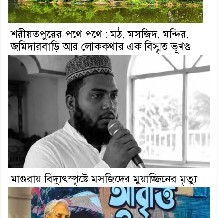
শরীয়তপুরের পথে পথে : মঠ, মসজিদ, মন্দির,
জমিদারবাড়ি আর লোককথার এক বিস্মৃত ভূখণ্ড
মাগুরায় বিদ্যুৎস্পৃষ্টে মসজিদের মুয়াজ্জিনের মৃত্যু