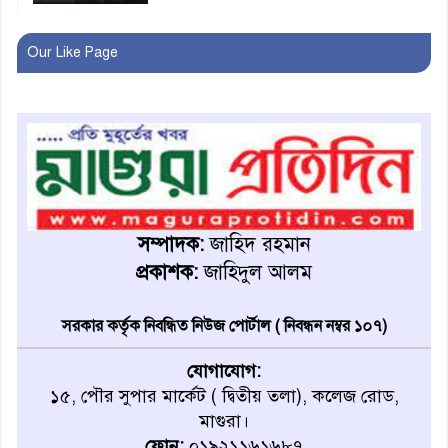
অনূর্ধ্ব-১৭ জাতীয় চ্যাম্পিয়ন মাগুরা
Our Like Page
ফুটবল দলকে সংবর্ধনা
রোববার থেকে ভারতীয় ট্যুরিস্ট
ভিসা চালু
মাগুরায় জাতীয় ভিটামিন ‘এ’ প্লাস
ক্যাম্পেইন উপলক্ষে সাংবাদিক
সম্পাদক:
জাহিদ রহমান
অবহিতকরণ
প্রকাশক:
জাহিদুল আলম
মাগুরায় আ’লীগের প্রতিষ্ঠাবার্ষিকীর
সরকার কর্তৃক নিবন্ধিত নিউজ পোর্টাল ( নিবন্ধন নম্বর ১০৭)
কর্মসূচি প্রতিরোধে বিএনপির
মোটরসাইকেল শোডাউন
যোগাযোগ:
১৫, পৌর সুপার মার্কেট ( দ্বিতীয় তলা), কলেজ রোড,
খুব শিঘ্রই কর্মস্থলে ফিরবেন
মাগুরা।
মাগুরার ডিসি
ফোন:
০১৯২১১৬১৬৮৭