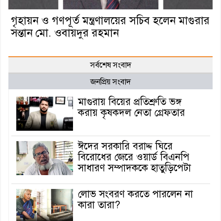
গৃহায়ন ও গণপূর্ত মন্ত্রণালয়ের সচিব হলেন মাগুরার
সন্তান মো. ওবায়দুর রহমান
সর্বশেষ সংবাদ
জনপ্রিয় সংবাদ
মাগুরায় বিয়ের প্রতিশ্রুতি ভঙ্গ
করায় কৃষকদল নেতা গ্রেফতার
ঈদের সরকারি বরাদ্দ ঘিরে
বিরোধের জেরে ওয়ার্ড বিএনপি
সাধারণ সম্পাদককে হাতুড়িপেটা
লোভ সংবরণ করতে পারলেন না
কারা তারা?