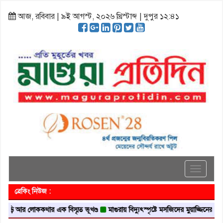
আজ, রবিবার | ৯ই আগস্ট, ২০২৬ খ্রিস্টাব্দ | দুপুর ১২:৪১
Toggle
navigati
ব্রেকিং নিউজ :
র লোককথার এক বিস্মৃত ভূখণ্ড
মাগুরায় বিদ্যুৎস্পৃষ্টে মসজিদের মুয়াজ্জিনের মৃত্যু
আবৃত