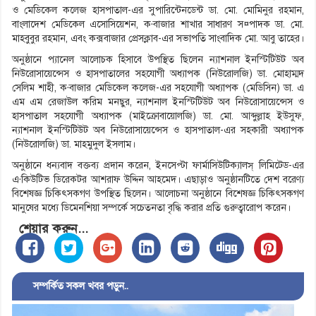
ও মেডিকেল কলেজ হাসপাতাল-এর সুপারিন্টেনডেন্ট ডা. মো. মোমিনুর রহমান,
বাংলাদেশ মেডিকেল এসোসিয়েশন, ক·বাজার শাখার সাধারণ স¤পাদক ডা. মো.
মাহবুবুর রহমান, এবং কক্সবাজার প্রেসক্লাব-এর সভাপতি সাংবাদিক মো. আবু তাহের।
অনুষ্ঠানে প্যানেল আলোচক হিসাবে উপস্থিত ছিলেন ন্যাশনাল ইনস্টিটিউট অব
নিউরোসায়েন্সেস ও হাসপাতালের সহযোগী অধ্যাপক (নিউরোলজি) ডা. মোহাম্মদ
সেলিম শাহী, ক·বাজার মেডিকেল কলেজ-এর সহযোগী অধ্যাপক (মেডিসিন) ডা. এ
এম এম রেজাউল করিম মনছুর, ন্যাশনাল ইনস্টিটিউট অব নিউরোসায়েন্সেস ও
হাসপাতাল সহযোগী অধ্যাপক (মাইক্রোবায়োলজি) ডা. মো. আব্দুল্লাহ ইউসুফ,
ন্যাশনাল ইনস্টিটিউট অব নিউরোসায়েন্সেস ও হাসপাতাল-এর সহকারী অধ্যাপক
(নিউরোলজি) ডা. মাহমুদুল ইসলাম।
অনুষ্ঠানে ধন্যবাদ বক্তব্য প্রদান করেন, ইনসেপ্টা ফার্মাসিউটিক্যালস্ লিমিটেড-এর
এ·কিউটিভ ডিরেকটর আশরাফ উদ্দিন আহমেদ। এছাড়াও অনুষ্ঠানটিতে দেশ বরেণ্য
বিশেষজ্ঞ চিকিৎসকগণ উপস্থিত ছিলেন। আলোচনা অনুষ্ঠানে বিশেষজ্ঞ চিকিৎসকগণ
মানুষের মধ্যে ডিমেনশিয়া সম্পর্কে সচেতনতা বৃদ্ধি করার প্রতি গুরুত্বারোপ করেন।
শেয়ার করুন...
সম্পর্কিত সকল খবর পড়ুন..