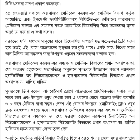
চিকিৎসকরা উদ্বেগ প্রকাশ করেছেন।
২০ ফেব্রুয়ারি সকালে কক্সবাজার মেডিকেল কলেজ-এর মেডিসিন বিভাগ কর্তৃক
আয়োজিত এবং ইনসেপ্টা ফার্মাসিউটিক্যালস্ লিমিটেড-এর সৌজন্যে কক্সবাজার
মেডিকেল কলেজ-এর সম্মেলন কক্ষে আয়োজিত ডিমেনশিয়া নিয়ে সচেতনতা মূলক
অনুষ্ঠানে বক্তারা এ কথা বলেন।
বক্তাদের দাবি, সাধারণ মানুষের মাঝে ডিমেনশিয়া সম্পর্কে যত সচেতনতা তৈরি সম্ভব
হবে ততই এই রোগে আক্রান্তদের সুস্থতার হার বৃদ্ধি পাবে। একই সাথে বিশ্বের সাথে
তাল মিলিয়ে আক্রান্তদের জন্য উপযুক্ত ওষুধের সহজলভ্যতা বাড়াতে হবে।
কক্সবাজার মেডিকেল কলেজ-এর অধ্যক্ষ ও মেডিসিন বিভাগের প্রধান অধ্যাপক ডা.
মো. ফরহাদ হোসেনের সভাপতিত্ত্বে অনুষ্ঠানে মূলপ্রবন্ধ উপস্থাপন করেন ন্যাশনাল
ইনস্টিটিউট অব নিউরোসায়েন্সেস ও হাসপাতালের নিউরোলজি বিভাগের প্রধান
অধ্যাপক ডা. মালিহা হাকিম।
মূলপ্রবন্ধে তিনি বলেন, আলঝেইমার্স রোগে আক্রান্তদের প্রাথমিকভাবে সনাক্ত করা
সম্ভব হলে এবং উপযুক্ত ওষুধ দেওয়া হলে এ ধরনের রোগে আক্রান্ত রুগীর অবনতি
৬-৮ বছর ঠেকিয়ে রাখা সম্ভব। দেশে এই রোগের উপযুক্ত (মোডিফাইং ড্রাগ) ওষুধ
দ্রুত সহজলভ্য করতে হবে। কক্সবাজার মেডিকেল কলেজ-এর অধ্যক্ষ ও মেডিসিন
বিভাগের প্রধান অধ্যাপক ডা. মো. ফরহাদ হোসেন ন্যাশনাল ইনস্টিটিউট অব
নিউরোসায়েন্সেস ও হাসপাতালের নিউরোলজি বিভাগের প্রধান অধ্যাপক ডা. মালিহা
হাকিমের হাতে সম্মাননা ক্রেস্ট তুলে দেন।
অনুষ্ঠানে সম্মানিত অতিথি হিসাবে উপস্থিত ছিলেন ২৫০ শয্যার জেলা সদর হাসপাতাল