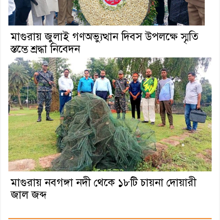
মাগুরায় জুলাই গণঅভ্যুত্থান দিবস উপলক্ষে স্মৃতি
স্তম্ভে শ্রদ্ধা নিবেদন
মাগুরায় নবগঙ্গা নদী থেকে ১৮টি চায়না দোয়ারী
জাল জব্দ