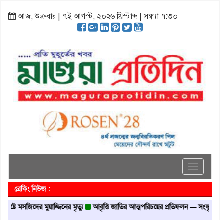
আজ, শুক্রবার | ৭ই আগস্ট, ২০২৬ খ্রিস্টাব্দ | সন্ধ্যা ৭:৩০
Toggle
navigati
ব্রেকিং নিউজ :
টে মসজিদের মুয়াজ্জিনের মৃত্যু
আবৃত্তি জাতির আত্মপরিচয়ের প্রতিফলন — সংস্কৃতি মন্ত্রী