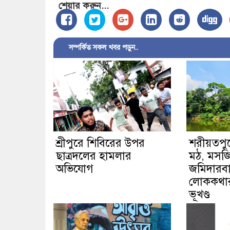
শেয়ার করুন...
সম্পর্কিত সকল খবর পড়ুন..
শ্রীপুরে শিবিরের উপর
শরীয়তপু
ছাত্রদলের হামলার
মঠ, মসজি
অভিযোগ
জমিদারবা
লোককথার 
ভূখণ্ড