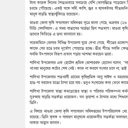
টানা কয়েক দিনের শৈত্যপ্রবাহে সবচেয়ে বেশি ভোগান্তিতে পড়েছেন শিশু,
চরমে পৌঁছেছে। একই সঙ্গে সর্দি, কাশি, জ্বর ও শ্বাসকষ্টসহ শীত
মানুষ বাড়তি স্বাস্থ্যঝুঁকিতে রয়েছেন।
মাগুরা জেলা কৃষি সম্প্রসারণ অধিদপ্তর সূত্রে জানা গেছে, শুক্রবার 
ডিগ্রি সেলসিয়াস। এ সময় বাতাসের আর্দ্রতা ছিল শতভাগ। মাগুরা কৃষি আ
তথ্যের ভিত্তিতে এ তথ্য জানানো হয়।
সরেজমিনে জেলার বিভিন্ন উপজেলা ঘুরে দেখা গেছে, শীতের প্রকোপ দ
কাজে বের হতে চরম দুর্ভোগ পোহাতে হচ্ছে। তীব্র শীতে সবজি ক্ষে
সবজি উৎপাদনে বিরূপ প্রভাব পড়ার আশঙ্কা করছেন তারা।
শালিখা উপজেলার এক হোটেল শ্রমিক মোশাররফ হোসেন বলেন, “সার
খাওয়া মানুষের কষ্টের শেষ নেই। কাজ না করলে সংসার চলে না, তাই 
শালিখা উপজেলার শতখালী গ্রামের কৃষিশ্রমিক আবু সাঈদ ও মহরর
হাত-পা বরফের মতো ঠান্ডা হয়ে যায়। তবুও সংসারের কথা ভেবে কাজে
শালিখা উপজেলা স্বাস্থ্য কমপ্লেক্সের স্বাস্থ্য ও পরিবার পরিকল্পনা 
সুরক্ষায় বাড়তি সতর্কতা প্রয়োজন। ঘন কুয়াশা ও ঠান্ডার মধ্যে 
তিনি।
এ বিষয়ে মাগুরা জেলা কৃষি সম্প্রসারণ অধিদপ্তরের উপপরিচালক মো.
রয়েছে। তিনি কৃষক ও সাধারণ মানুষকে প্রয়োজনীয় সতর্কতা অবলম্বন,
থাকার আহ্বান জানান।