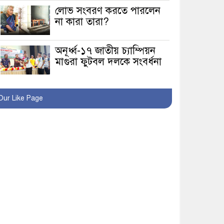
লোভ সংবরণ করতে পারলেন
না কারা তারা?
অনূর্ধ্ব-১৭ জাতীয় চ্যাম্পিয়ন
মাগুরা ফুটবল দলকে সংবর্ধনা
রোববার থেকে ভারতীয়
Our Like Page
ট্যুরিস্ট ভিসা চালু
মাগুরায় জাতীয় ভিটামিন ‘এ’
প্লাস ক্যাম্পেইন উপলক্ষে
সাংবাদিক অবহিতকরণ
মাগুরায় আ’লীগের
প্রতিষ্ঠাবার্ষিকীর কর্মসূচি
প্রতিরোধে বিএনপির
মোটরসাইকেল শোডাউন