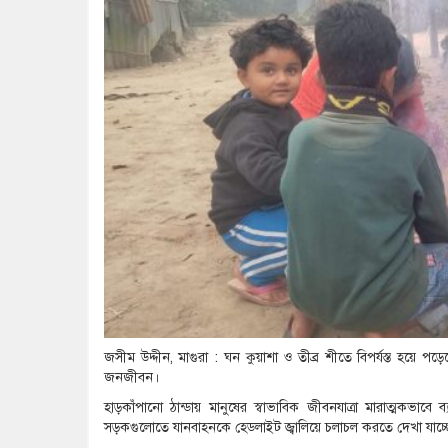
জসীম উদ্দীন, মাগুরা : ঘন কুয়াশা ও তীব্র শীতে বিপর্যস্ত হয়ে প
জনজীবন।
হাড়কাঁপানো ঠান্ডায় মানুষের স্বাভাবিক জীবনযাত্রা মারাত্মকভা
সড়কগুলোতে যানবাহনকে হেডলাইট জ্বালিয়ে চলাচল করতে দেখা যাচ্ছে,