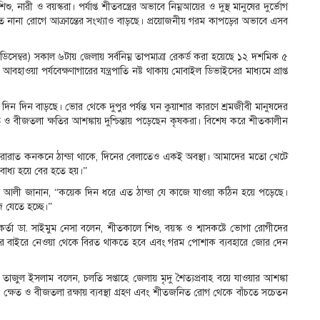
 নারী ও বয়স্করা। পর্যাপ্ত শীতবস্ত্রের অভাবে নিম্নআয়ের ও দুস্থ মানুষের দুর্ভোগ
জনিত নানা রোগে আক্রান্তের সংখ্যাও বাড়ছে। প্রয়োজনীয় গরম কাপড়ের অভাবে এসব
(২৬ ডিসেম্বর) সকাল ৬টায় জেলায় সর্বনিম্ন তাপমাত্রা রেকর্ড করা হয়েছে ১২ দশমিক ৫
বহাওয়া পর্যবেক্ষণাগারের যন্ত্রপাতি নষ্ট থাকায় মোবাইল ডিভাইসের মাধ্যমে প্রাপ্ত
িন দিন বাড়ছে। ভোর থেকে দুপুর পর্যন্ত ঘন কুয়াশার কারণে শ্রমজীবী মানুষদের
ত ও বীজতলা ক্ষতির আশঙ্কায় দুশ্চিন্তায় পড়েছেন কৃষকরা। বিশেষ করে শীতকালীন
ারাত কনকনে ঠান্ডা থাকে, দিনের বেলাতেও একই অবস্থা। আমাদের মতো খেটে
বাধ্য হয়ে বের হতে হয়।”
ম আলী জানান, “কয়েক দিন ধরে এত ঠান্ডা যে কাজে যাওয়া কঠিন হয়ে পড়েছে।
 যেতে হচ্ছে।”
কর্মকর্তা ডা. সাইমুম নেসা বলেন, শীতকালে শিশু, বয়স্ক ও শ্বাসকষ্টে ভোগা রোগীদের
শিশুদের বাইরে নেওয়া থেকে বিরত থাকতে হবে এবং গরম পোশাক ব্যবহারে জোর দেন
 তাজুল ইসলাম বলেন, চলতি সপ্তাহে জেলায় মৃদু শৈত্যপ্রবাহ বয়ে যাওয়ার আশঙ্কা
 ক্ষেত ও বীজতলা রক্ষায় ব্যবস্থা গ্রহণ এবং শীতজনিত রোগ থেকে বাঁচতে সচেতন