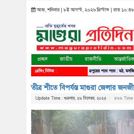
আজ, শনিবার | ৮ই আগস্ট, ২০২৬ খ্রিস্টাব্দ | রাত ১০:৩
প্রচ্ছদ
জাতীয়
রাজনীতি
আন্তর্জাতি
ব্রেকিং নিউজ :
শরীয়তপুরের পথে পথে : মঠ, মসজিদ, মন্দির
তীব্র শীতে বিপর্যস্ত মাগুরা জেলার জনজ
Update Time : শুক্রবার, ২৬ ডিসেম্বর, ২০২৫
৪৬৬ Time 