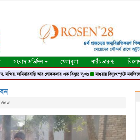
৮
ক
সংবাদ প্রতিদিন
খেলাধূলা
নারী/তারুণ্য
বিনো
, জমিদারবাড়ি আর লোককথার এক বিস্মৃত ভূখণ্ড
মাগুরায় বিদ্যুৎস্পৃষ্টে মসজিদের মুয়াজ্জি
ীবন
View