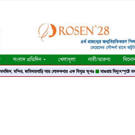
ক
সংবাদ প্রতিদিন
খেলাধূলা
নারী/তারুণ্য
বিনো
্দির, জমিদারবাড়ি আর লোককথার এক বিস্মৃত ভূখণ্ড
মাগুরায় বিদ্যুৎস্পৃষ্টে মসজিদের মুয