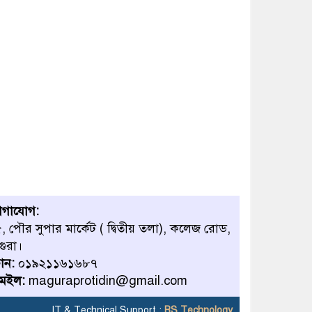
োগাযোগ:
, পৌর সুপার মার্কেট ( দ্বিতীয় তলা), কলেজ রোড,
গুরা।
োন:
০১৯২১১৬১৬৮৭
েইল:
maguraprotidin@gmail.com
IT & Technical Support :
BS Technology