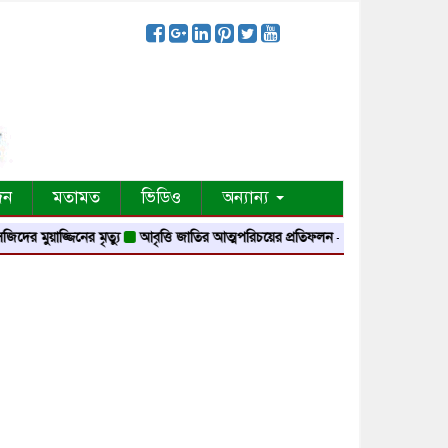
দন
মতামত
ভিডিও
অন্যান্য
়াজ্জিনের মৃত্যু
আবৃত্তি জাতির আত্মপরিচয়ের প্রতিফলন — সংস্কৃতি মন্ত্রী
গৃহায়ন ও গণপ