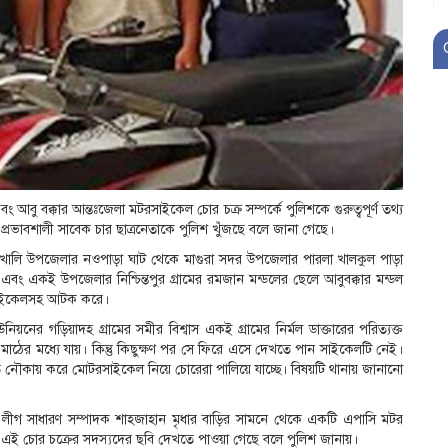
ু বক্কার আন্তঃজেলা মটরসাইকেল চোর চক্র সম্পর্কে পুলিশকে গুরুত্বপূর্ণ তথ্য
িষ্ট প্রভাবশালী সাবেক চার ছাত্রনেতাকে পুলিশ খুঁজছে বলে জানা গেছে।
ধুখালি উপজেলার নওপাড়া ঘাট থেকে মাগুরা সদর উপজেলার পারলা খালকুল পাড়া
বং একই উপজেলার নিশ্চিন্তপুর গ্রামের রমজান মন্ডলের ছেলে আবুবক্কার মন্ডল
সাইকেলসহ আটক করে।
য়নের গড়িয়াদহ গ্রামের সমীর বিশ্বাস একই গ্রামের নির্মল ডাক্তারের পরিত্যক্ত
ঠের মধ্যে যায়। কিন্তু কিছুক্ষণ পর সে ফিরে এসে দেখতে পান সাইকেলটি নেই।
 নৌকায় করে মোটরসাইকেল নিয়ে চোরেরা পালিয়ে যাচ্ছে। বিষয়টি থানায় জানানো
 লীগ সাধারণ সম্পাদক শাহজাহান মৃধার বাড়ির সামনে থেকে একটি এপাসি মটর
ও এই চোর চক্রের সদস্যদের ছবি দেখতে পাওয়া গেছে বলে পুলিশ জানায়।