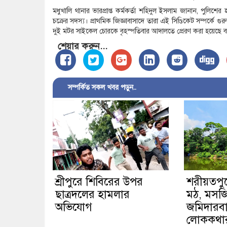
মধুখালি থানার ভারপ্রাপ্ত কর্মকর্তা শহিদুল ইসলাম জানান, পুল
চক্রের সদস্য। প্রাথমিক জিজ্ঞাবাসাদে তারা এই সিণ্ডিকেট সম্পর্কে গুর
দুই মটর সাইকেল চোরকে বৃহস্পতিবার আদালতে প্রেরণ করা হয়েছে 
শেয়ার করুন...
সম্পর্কিত সকল খবর পড়ুন..
শ্রীপুরে শিবিরের উপর
শরীয়তপু
ছাত্রদলের হামলার
মঠ, মসজি
অভিযোগ
জমিদারবা
লোককথার 