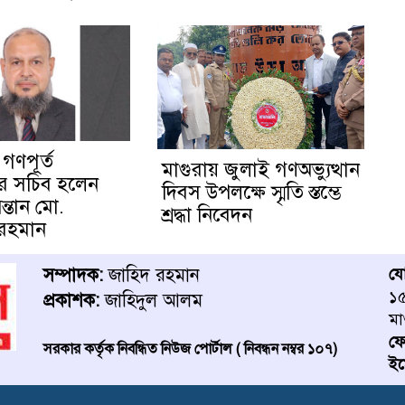
 গণপূর্ত
মাগুরায় জুলাই গণঅভ্যুত্থান
য়ের সচিব হলেন
দিবস উপলক্ষে স্মৃতি স্তম্ভে
ন্তান মো.
শ্রদ্ধা নিবেদন
 রহমান
সম্পাদক:
জাহিদ রহমান
য
১৫
প্রকাশক:
জাহিদুল আলম
মা
ফ
সরকার কর্তৃক নিবন্ধিত নিউজ পোর্টাল ( নিবন্ধন নম্বর ১০৭)
ইম