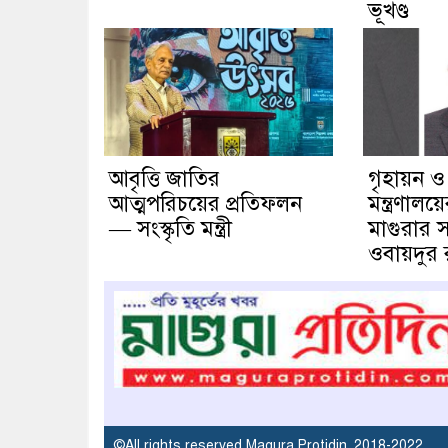
ভূখণ্ড
আবৃত্তি জাতির
গৃহায়ন ও
আত্মপরিচয়ের প্রতিফলন
মন্ত্রণাল
— সংস্কৃতি মন্ত্রী
মাগুরার স
ওবায়দুর
©All rights reserved Magura Protidin. 2018-2022