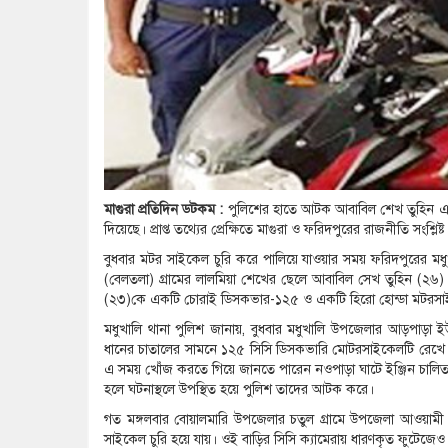
মাগুরা প্রতিদিন ডটকম :
পুলিশের হাতে আটক আবাবিল শেখ তুহিন এবং আব
দিয়েছে। প্রাপ্ত তথ্যের প্রেক্ষিতে মাগুরা ও ফরিদপুরের রাজনীতি সংশ্ল
বুধবার মটর সাইকেল চুরি করে পালিয়ে যাওয়ার সময় ফরিদপুরের ম
(বেলতলা) গ্রামের লালমিয়া শেখের ছেলে আবাবিল সেখ তুহিন (২৬) এ
(২৩)কে একটি চোরাই ডিসকভার-১২৫ ও একটি হিরো হোন্ডা মটর
মধুখালি থানা পুলিশ জানায়, বুধবার মধুখালি উপজেলার আড়পাড়া ইউনি
ধানের চাতালের সামনে ১২৫ সিসি ডিসকভারি মোটরসাইকেলটি রেখে মা
এ সময় খোঁজ করতে গিয়ে জানতে পারেন নওপাড়া ঘাটে ইঞ্জিন চালিত
হলে ঘটনাস্থলে উপস্থিত হয়ে পুলিশ তাদের আটক করে।
গত মঙ্গলবার বোয়ালমারি উপজেলার চতুল গ্রামে উপজেলা আওয়ামী
সাইকেল চুরি হয়ে যায়। ওই বাড়ির সিসি ক্যামেরায় ধারণকৃত ফুটেজে