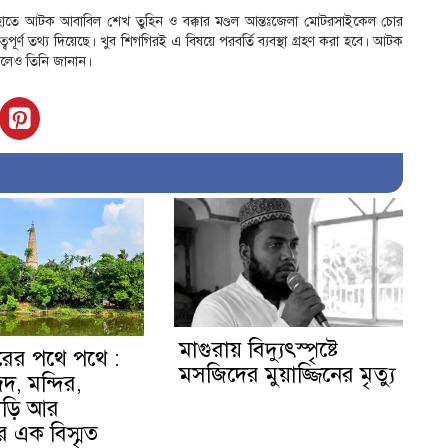
িশের হাতে আটক আবাবিল শেখ তুহিন ও বক্কার মণ্ডল আন্তঃজেলা মোটরসাইকেল চোর
ুত্বপূর্ণ তথ্য দিয়েছে। খুব শিগগিরই এ বিষয়ে পরবর্তি ব্যবস্থা গ্রহণ করা হবে। আটক
বলেও তিনি জানান।
মাগুরায় বিদ্যুৎস্পৃষ্টে
রের পথে পথে :
মসজিদের মুয়াজ্জিনের মৃত্যু
দ, মন্দির,
ড়ি আর
এক বিস্মৃত