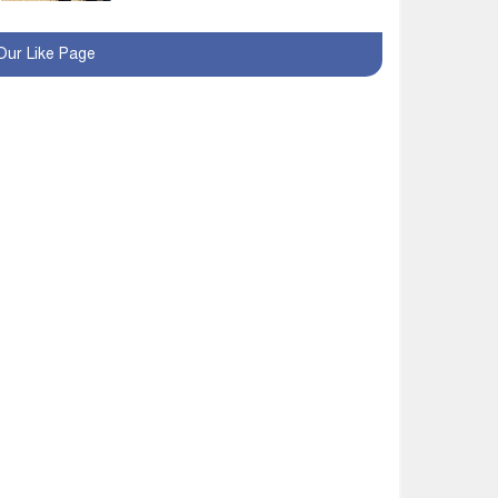
রোববার থেকে ভারতীয়
Our Like Page
ট্যুরিস্ট ভিসা চালু
মাগুরায় জাতীয় ভিটামিন ‘এ’
প্লাস ক্যাম্পেইন উপলক্ষে
সাংবাদিক অবহিতকরণ
মাগুরায় আ’লীগের
প্রতিষ্ঠাবার্ষিকীর কর্মসূচি
প্রতিরোধে বিএনপির
মোটরসাইকেল শোডাউন
খুব শিঘ্রই কর্মস্থলে ফিরবেন
মাগুরার ডিসি
মহম্মদপুর থানার ওসিকে
ক্লোজ