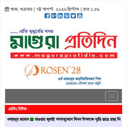
আজ, শুক্রবার | ৭ই আগস্ট, ২০২৬ খ্রিস্টাব্দ | রাত ১:৫৯
Toggle
navigati
ব্রেকিং নিউজ :
য়দুর রহমান
মাগুরায় জুলাই গণঅভ্যুত্থান দিবস উপলক্ষে স্মৃতি স্তম্ভে শ্রদ্ধা নিবেদন
মাগু