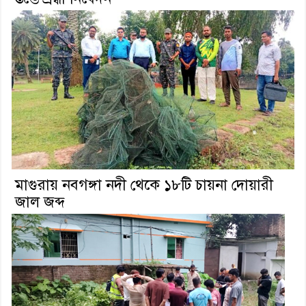
মাগুরায় নবগঙ্গা নদী থেকে ১৮টি চায়না দোয়ারী
জাল জব্দ