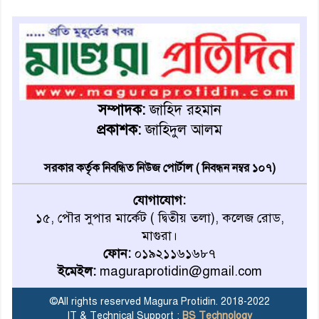
মহম্মদপুর থানার ওসিকে ক্লোজ
বাবার হাতে বিক্রি টুকটুকি পুলিশের
সহযোগিতায় ফিরলো মায়ের
সম্পাদক:
জাহিদ রহমান
কোলে
প্রকাশক:
জাহিদুল আলম
শ্রীপুরে শ্লীলতাহানির অভিযোগে
বিক্ষোভ-সিসি ক্যামেরা ফুটেজ
সরকার কর্তৃক নিবন্ধিত নিউজ পোর্টাল ( নিবন্ধন নম্বর ১০৭)
যাচাইয়ের দাবি অভিযুক্ত শিক্ষকের
যোগাযোগ:
১৫, পৌর সুপার মার্কেট ( দ্বিতীয় তলা), কলেজ রোড,
মাগুরার কথিত মাদক সম্রাট
মাগুরা।
আমিরুল গ্রেফতার
ফোন:
০১৯২১১৬১৬৮৭
ইমেইল:
maguraprotidin@gmail.com
মাগুরায় আর্জেন্টিনা ফুটবল
ভক্তদের বর্ণাঢ্য শোভাযাত্রা
©All rights reserved Magura Protidin. 2018-2022
IT & Technical Support :
BS Technology