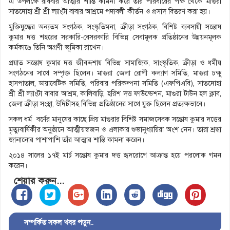
এ উপলক্ষে রবিবার আত্মার শান্তি কামনা করে তাঁর পরিবারের পক্ষ থেকে মাগুরা
সাতদোহা শ্রী শ্রী ল্যাংটা বাবার আশ্রমে পদাবলী কীর্তন ও প্রসাদ বিতরণ করা হয়।
মুক্তিযুদ্ধের অন্যতম সংগঠক, সংস্কৃতিমনা, ক্রীড়া সংগঠক, বিশিষ্ট ব্যবসায়ী সন্তোষ
কুমার দত্ত শহরের সরকারি-বেসরকারি বিভিন্ন সেবামূলক প্রতিষ্ঠানের উন্নয়নমূলক
কর্মকাণ্ডে তিনি অগ্রণী ‍ভূমিকা রাখেন।
প্রয়াত সন্তোষ কুমার দত্ত জীবদ্দশায় বিভিন্ন সামাজিক, সাংস্কৃতিক, ক্রীড়া ও ধর্মীয়
সংগঠনের সাথে সম্পৃক্ত ছিলেন। মাগুরা জেলা রোগী কল্যাণ সমিতি, মাগুরা চক্ষু
হাসপাতাল, ডায়াবেটিক সমিতি, পরিবার পরিকল্পনা সমিতি (এফপিএবি), সাতদোহা
শ্রী শ্রী ল্যাংটা বাবার আশ্রম, কালিবাড়ি, হরিশ দত্ত ফাউন্ডেশন, মাগুরা টাউন হল ক্লাব,
জেলা ক্রীড়া সংস্থা, উদিচীসহ বিভিন্ন প্রতিষ্ঠানের সাথে যুক্ত ছিলেন প্রত্যক্ষভাবে।
সকল ধর্ম বর্ণের মানুষের কাছে প্রিয় মাগুরার বিশিষ্ট সমাজসেবক সন্তোষ কুমার দত্তের
মৃত্যুবার্ষিকীর অনুষ্ঠানে আত্মীয়স্বজন ও এলাকার শুভানুধ্যায়িরা অংশ নেন। তারা শ্রদ্ধা
জানানোর পাশাপাশি তাঁর আত্মার শান্তি কামনা করেন।
২০১৪ সালের ১৭ই মার্চ সন্তোষ কুমার দত্ত হৃদরোগে আক্রান্ত হয়ে পরলোক গমন
করেন।
শেয়ার করুন...
সম্পর্কিত সকল খবর পড়ুন..