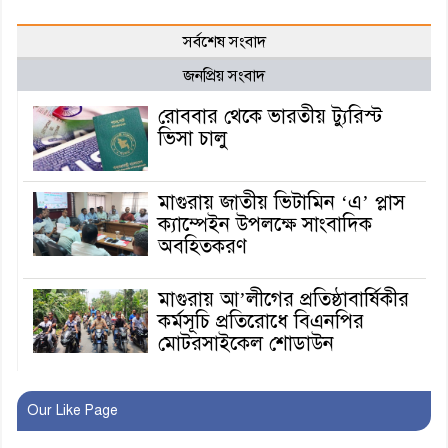
সর্বশেষ সংবাদ
জনপ্রিয় সংবাদ
রোববার থেকে ভারতীয় ট্যুরিস্ট
ভিসা চালু
মাগুরায় জাতীয় ভিটামিন ‘এ’ প্লাস
ক্যাম্পেইন উপলক্ষে সাংবাদিক
অবহিতকরণ
মাগুরায় আ’লীগের প্রতিষ্ঠাবার্ষিকীর
কর্মসূচি প্রতিরোধে বিএনপির
মোটরসাইকেল শোডাউন
খুব শিঘ্রই কর্মস্থলে ফিরবেন
Our Like Page
মাগুরার ডিসি