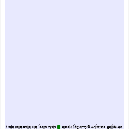
র লোককথার এক বিস্মৃত ভূখণ্ড
মাগুরায় বিদ্যুৎস্পৃষ্টে মসজিদের মুয়াজ্জিনের মৃত্যু
আবৃত