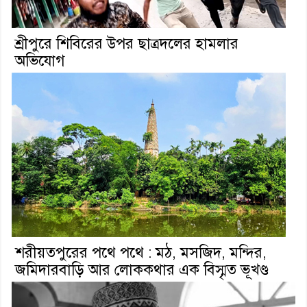
শ্রীপুরে শিবিরের উপর ছাত্রদলের হামলার
অভিযোগ
শরীয়তপুরের পথে পথে : মঠ, মসজিদ, মন্দির,
জমিদারবাড়ি আর লোককথার এক বিস্মৃত ভূখণ্ড