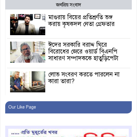
জনপ্রিয় সংবাদ
মাগুরায় বিয়ের প্রতিশ্রুতি ভঙ্গ
করায় কৃষকদল নেতা গ্রেফতার
ঈদের সরকারি বরাদ্দ ঘিরে
বিরোধের জেরে ওয়ার্ড বিএনপি
সাধারণ সম্পাদককে হাতুড়িপেটা
লোভ সংবরণ করতে পারলেন না
কারা তারা?
অনূর্ধ্ব-১৭ জাতীয় চ্যাম্পিয়ন মাগুরা
Our Like Page
ফুটবল দলকে সংবর্ধনা
রোববার থেকে ভারতীয় ট্যুরিস্ট
ভিসা চালু