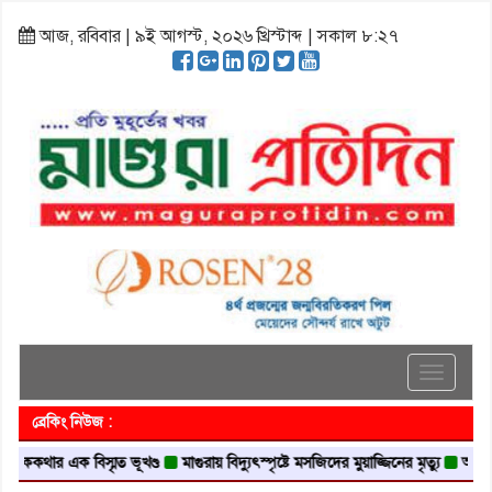
আজ, রবিবার | ৯ই আগস্ট, ২০২৬ খ্রিস্টাব্দ | সকাল ৮:২৭
Toggle
navigati
ব্রেকিং নিউজ :
র এক বিস্মৃত ভূখণ্ড
মাগুরায় বিদ্যুৎস্পৃষ্টে মসজিদের মুয়াজ্জিনের মৃত্যু
আবৃত্তি জাতি