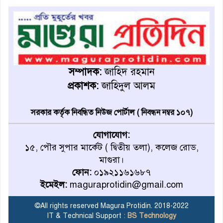
মহম্মদপুর থানার ওসিকে ক্লোজ
বাবার হাতে বিক্রি টুকটুকি পুলিশের
সহযোগিতায় ফিরলো মায়ের
সম্পাদক:
জাহিদ রহমান
কোলে
প্রকাশক:
জাহিদুল আলম
শ্রীপুরে শ্লীলতাহানির অভিযোগে
বিক্ষোভ-সিসি ক্যামেরা ফুটেজ
সরকার কর্তৃক নিবন্ধিত নিউজ পোর্টাল ( নিবন্ধন নম্বর ১০৭)
যাচাইয়ের দাবি অভিযুক্ত শিক্ষকের
যোগাযোগ:
১৫, পৌর সুপার মার্কেট ( দ্বিতীয় তলা), কলেজ রোড,
মাগুরার কথিত মাদক সম্রাট
মাগুরা।
আমিরুল গ্রেফতার
ফোন:
০১৯২১১৬১৬৮৭
ইমেইল:
maguraprotidin@gmail.com
মাগুরায় আর্জেন্টিনা ফুটবল
ভক্তদের বর্ণাঢ্য শোভাযাত্রা
©All rights reserved Magura Protidin. 2018-2022
IT & Technical Support :
BS Technology