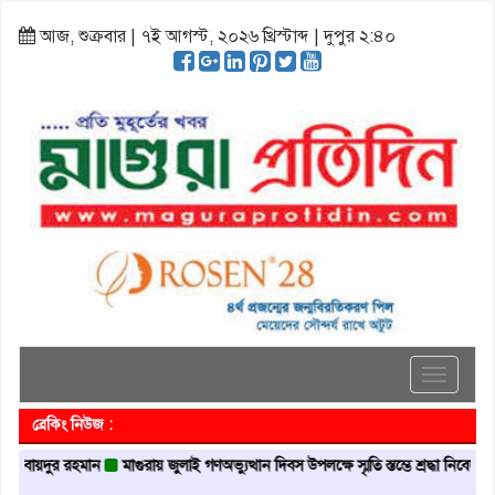
আজ, শুক্রবার | ৭ই আগস্ট, ২০২৬ খ্রিস্টাব্দ | দুপুর ২:৪০
Toggle
navigati
ব্রেকিং নিউজ :
দুর রহমান
মাগুরায় জুলাই গণঅভ্যুত্থান দিবস উপলক্ষে স্মৃতি স্তম্ভে শ্রদ্ধা নিবেদন
মাগুরা