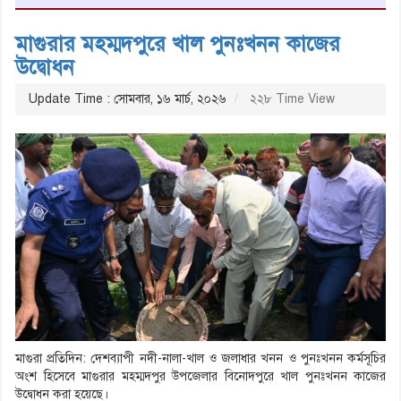
মাগুরার মহম্মদপুরে খাল পুনঃখনন কাজের
উদ্বোধন
Update Time : সোমবার, ১৬ মার্চ, ২০২৬
২২৮ Time View
মাগুরা প্রতিদিন: দেশব্যাপী নদী-নালা-খাল ও জলাধার খনন ও পুনঃখনন কর্মসূচির
অংশ হিসেবে মাগুরার মহম্মদপুর উপজেলার বিনোদপুরে খাল পুনঃখনন কাজের
উদ্বোধন করা হয়েছে।