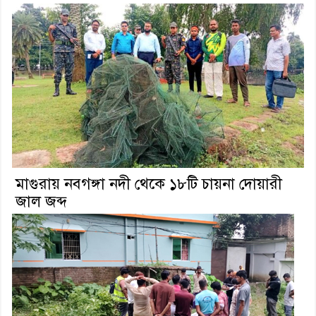
মাগুরায় নবগঙ্গা নদী থেকে ১৮টি চায়না দোয়ারী
জাল জব্দ