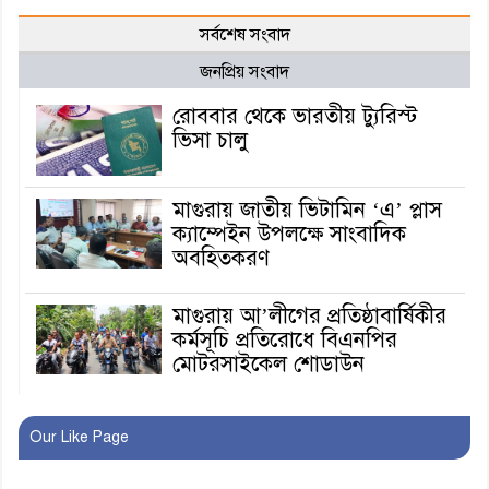
সর্বশেষ সংবাদ
জনপ্রিয় সংবাদ
রোববার থেকে ভারতীয় ট্যুরিস্ট
ভিসা চালু
মাগুরায় জাতীয় ভিটামিন ‘এ’ প্লাস
ক্যাম্পেইন উপলক্ষে সাংবাদিক
অবহিতকরণ
মাগুরায় আ’লীগের প্রতিষ্ঠাবার্ষিকীর
কর্মসূচি প্রতিরোধে বিএনপির
মোটরসাইকেল শোডাউন
খুব শিঘ্রই কর্মস্থলে ফিরবেন
Our Like Page
মাগুরার ডিসি