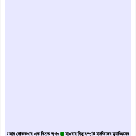
 লোককথার এক বিস্মৃত ভূখণ্ড
মাগুরায় বিদ্যুৎস্পৃষ্টে মসজিদের মুয়াজ্জিনের মৃত্যু
আবৃত