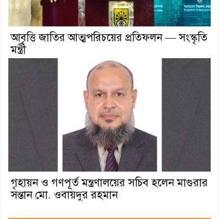
আবৃত্তি জাতির আত্মপরিচয়ের প্রতিফলন — সংস্কৃতি
মন্ত্রী
গৃহায়ন ও গণপূর্ত মন্ত্রণালয়ের সচিব হলেন মাগুরার
সন্তান মো. ওবায়দুর রহমান