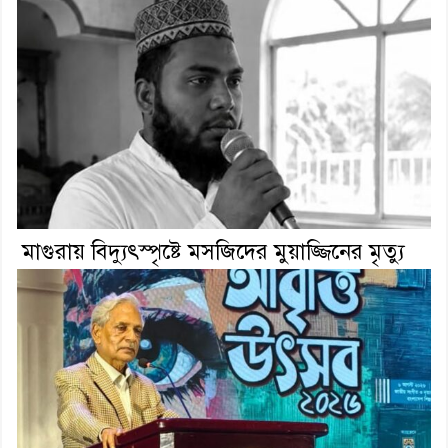
মাগুরায় বিদ্যুৎস্পৃষ্টে মসজিদের মুয়াজ্জিনের মৃত্যু