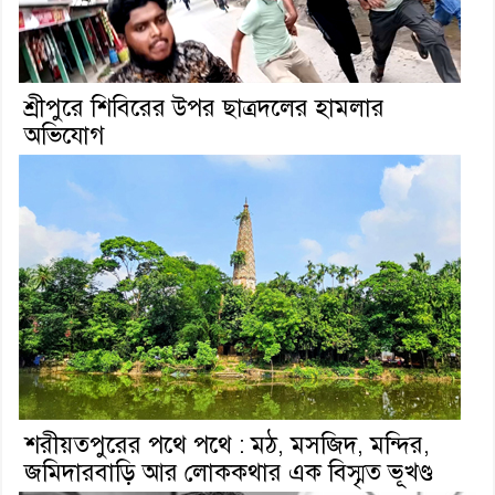
শ্রীপুরে শিবিরের উপর ছাত্রদলের হামলার
অভিযোগ
শরীয়তপুরের পথে পথে : মঠ, মসজিদ, মন্দির,
জমিদারবাড়ি আর লোককথার এক বিস্মৃত ভূখণ্ড