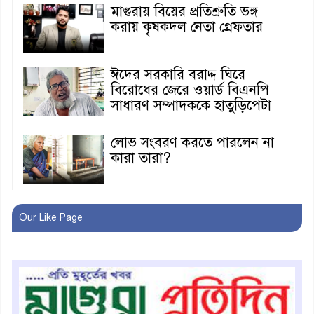
মাগুরায় বিয়ের প্রতিশ্রুতি ভঙ্গ
করায় কৃষকদল নেতা গ্রেফতার
ঈদের সরকারি বরাদ্দ ঘিরে
বিরোধের জেরে ওয়ার্ড বিএনপি
সাধারণ সম্পাদককে হাতুড়িপেটা
লোভ সংবরণ করতে পারলেন না
কারা তারা?
অনূর্ধ্ব-১৭ জাতীয় চ্যাম্পিয়ন মাগুরা
Our Like Page
ফুটবল দলকে সংবর্ধনা
রোববার থেকে ভারতীয় ট্যুরিস্ট
ভিসা চালু