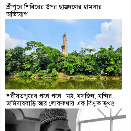
শ্রীপুরে শিবিরের উপর ছাত্রদলের হামলার
অভিযোগ
শরীয়তপুরের পথে পথে : মঠ, মসজিদ, মন্দির,
জমিদারবাড়ি আর লোককথার এক বিস্মৃত ভূখণ্ড