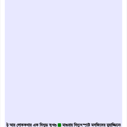
র লোককথার এক বিস্মৃত ভূখণ্ড
মাগুরায় বিদ্যুৎস্পৃষ্টে মসজিদের মুয়াজ্জিনের মৃত্যু
আবৃ