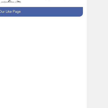
হাতুড়িপেটা
Our Like Page
লোভ সংবরণ করতে পারলেন
না কারা তারা?
অনূর্ধ্ব-১৭ জাতীয় চ্যাম্পিয়ন
মাগুরা ফুটবল দলকে সংবর্ধনা
রোববার থেকে ভারতীয়
ট্যুরিস্ট ভিসা চালু
মাগুরায় জাতীয় ভিটামিন ‘এ’
প্লাস ক্যাম্পেইন উপলক্ষে
সাংবাদিক অবহিতকরণ
মাগুরায় আ’লীগের
প্রতিষ্ঠাবার্ষিকীর কর্মসূচি
প্রতিরোধে বিএনপির