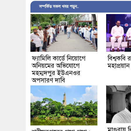
সম্পর্কিত সকল খবর পড়ুন..
ফ্যামিলি কার্ডে নিয়োগে
বিশ্বকবি র
অনিয়মের অভিযোগে
মহাপ্রয়ান 
মহম্মদপুর ইউএনওর
অপসারণ দাবি
মাগুরায় বি