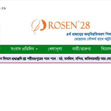
১:২৮
ক
সংবাদ প্রতিদিন
খেলাধূলা
নারী/তারুণ্য
বিনো
রদ্ধাঞ্জলি
শরীয়তপুরের পথে পথে : মঠ, মসজিদ, মন্দির, জমিদারবাড়ি আর লোককথার এক 