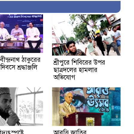
বীন্দ্রনাথ ঠাকুরের
শ্রীপুরে শিবিরের উপর
দিবসে শ্রদ্ধাঞ্জলি
ছাত্রদলের হামলার
অভিযোগ
দ্যুৎস্পৃষ্টে
আবৃত্তি জাতির