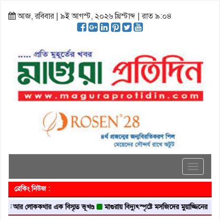
আজ, রবিবার | ৯ই আগস্ট, ২০২৬ খ্রিস্টাব্দ | রাত ৯:০৪
Toggle
navigati
ব্রেকিং নিউজ :
র লোককথার এক বিস্মৃত ভূখণ্ড
মাগুরায় বিদ্যুৎস্পৃষ্টে মসজিদের মুয়াজ্জিনের মৃত্যু
আবৃ