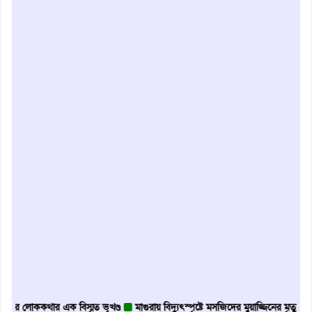
ককথার এক বিস্মৃত ভূখণ্ড
মাগুরায় বিদ্যুৎস্পৃষ্টে মসজিদের মুয়াজ্জিনের মৃত্যু
আবৃত্তি 