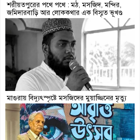
শরীয়তপুরের পথে পথে : মঠ, মসজিদ, মন্দির,
জমিদারবাড়ি আর লোককথার এক বিস্মৃত ভূখণ্ড
মাগুরায় বিদ্যুৎস্পৃষ্টে মসজিদের মুয়াজ্জিনের মৃত্যু