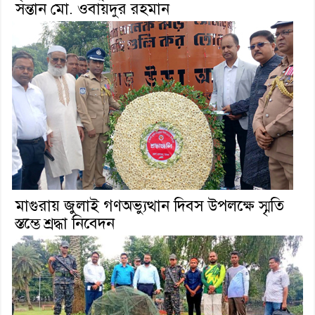
সন্তান মো. ওবায়দুর রহমান
মাগুরায় জুলাই গণঅভ্যুত্থান দিবস উপলক্ষে স্মৃতি
স্তম্ভে শ্রদ্ধা নিবেদন