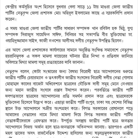
কেন্দ্রীয় কর্মসূচির অংশ হিসেবে বুধবার বেলা সাড়ে ১১ টায় মাগুরা জেলা জাতীয়
পার্টির নেতৃবৃন্দ জেলা প্রশাসক মোঃ অহিদুল ইসলামের কাছে এ স্মারকলিপি প্রদান
করেন।
এ সময় মাগুরা জেলা জাতীয় পার্টির সাধারণ সম্পাদক খান রবিউল হক মিঠু, যুগ্ম
সম্পাদক সিরাজুস সায়েফিন সাঈফ, সিনিয়র সহ সভাপতি বীর মুক্তিযোদ্ধা ডা.
ওয়াহিদুজ্জামান সাইদ, কাজী নওশের আলীসহ দলীয় নেতৃবৃন্দ উপস্থিত ছিলেন।
এর আগে জেলা প্রশাসকের কার্যালয়ের সামনে অনুষ্ঠিত সংক্ষিপ্ত সমাবেশে নেতৃবৃন্দ
হয়রানিমূলক এ সকল মামলা দায়েরের ঘটনার তীব্র নিন্দা ও প্রতিবাদ জানিয়ে
অবিলম্বে মিথ্যা মামলা সমূহ প্রত্যাহারের দাবি জানান।
নেতৃবৃন্দ বলেন, কোটা সংস্কারের জন্য বৈষম্য বিরোধী ছাত্র আন্দোলনের শুরুতে
জাতীয় পার্টির চেয়ারম্যান ও তৎকালীন জাতীয় সংসদের বিরোধী দলীয় নেতা গোলাম
মোহাম্মদ কাদের বাজেট অধিবেশনে ছাত্রদের যৌক্তিক দাবী সমূহ মেনে নেওয়ার
জন্য মহান জাতীয় সংসদে প্রস্তাব উত্থাপন করেন। পরবর্তিতে জাতীয় পার্টি
দলগতভাবে ছাত্রদের আন্দোলনের প্রতি সমর্থন প্রদান করে এবং ছাত্রদেরকে
মুক্তিসেনা হিসেবে উল্লেখ করে। এছাড়া জাতীয় পার্টি রংপুর, ঢাকা সহ দেশের বিভিন্ন
স্থানে উক্ত আন্দোলনে সক্রীয় অংশগ্রহণ করে। বিগত সরকারের রোষানলে পড়ে
আমাদের নেতাদের নামে মিথ্যা মামলা দিয়ে বিগত সরকার জাতীয় পার্টির
নেতাকর্মীদেরকে গ্রেফতার করে। উপর্যুক্ত অবস্থায় জাতীয় পার্টি ছাত্র জনতার
আন্দোলনে বিজয় অর্জন হলে ছাত্র-জনতাকে অভিনন্দন জানায়। তারপরও একটি
মহল তাদের অসৎ রাজনৈতিক উদ্দেশ্য হাসিলের জন্য ষড়যন্ত্রমূলকভাবে জাতীয়