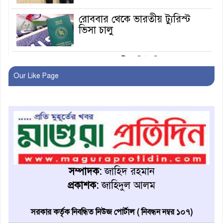
রোববার থেকে ভারতীয় ট্যুরিস্ট
ভিসা চালু
মাগুরায় জাতীয় ভিটামিন ‘এ’ প্লাস
ক্যাম্পেইন উপলক্ষে সাংবাদিক
Our Like Page
অবহিতকরণ
মাগুরায় আ’লীগের প্রতিষ্ঠাবার্ষিকীর
কর্মসূচি প্রতিরোধে বিএনপির
মোটরসাইকেল শোডাউন
খুব শিঘ্রই কর্মস্থলে ফিরবেন
মাগুরার ডিসি
সম্পাদক:
জাহিদ রহমান
প্রকাশক:
জাহিদুল আলম
মহম্মদপুর থানার ওসিকে ক্লোজ
সরকার কর্তৃক নিবন্ধিত নিউজ পোর্টাল ( নিবন্ধন নম্বর ১০৭)