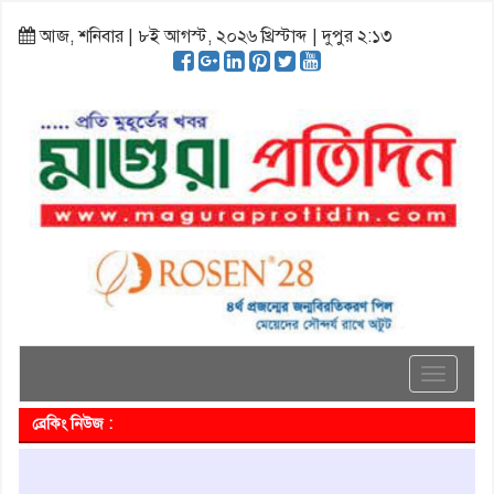
আজ, শনিবার | ৮ই আগস্ট, ২০২৬ খ্রিস্টাব্দ | দুপুর ২:১৩
Toggle
navigati
ব্রেকিং নিউজ :