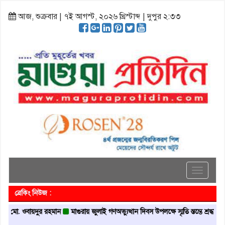
আজ, শুক্রবার | ৭ই আগস্ট, ২০২৬ খ্রিস্টাব্দ | দুপুর ২:৩৩
Toggle
navigati
ব্রেকিং নিউজ :
ওবায়দুর রহমান
মাগুরায় জুলাই গণঅভ্যুত্থান দিবস উপলক্ষে স্মৃতি স্তম্ভে শ্রদ্ধা নিবেদন
ম