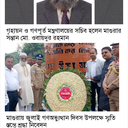
গৃহায়ন ও গণপূর্ত মন্ত্রণালয়ের সচিব হলেন মাগুরার
সন্তান মো. ওবায়দুর রহমান
মাগুরায় জুলাই গণঅভ্যুত্থান দিবস উপলক্ষে স্মৃতি
স্তম্ভে শ্রদ্ধা নিবেদন