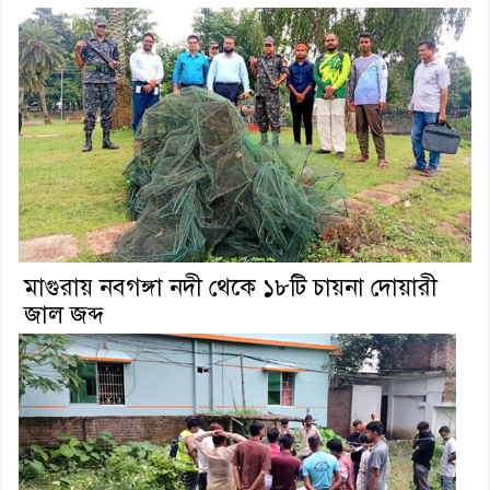
মাগুরায় নবগঙ্গা নদী থেকে ১৮টি চায়না দোয়ারী
জাল জব্দ