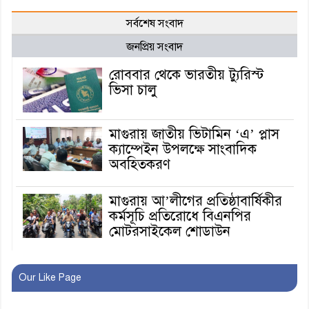
সর্বশেষ সংবাদ
জনপ্রিয় সংবাদ
রোববার থেকে ভারতীয় ট্যুরিস্ট
ভিসা চালু
মাগুরায় জাতীয় ভিটামিন ‘এ’ প্লাস
ক্যাম্পেইন উপলক্ষে সাংবাদিক
অবহিতকরণ
মাগুরায় আ’লীগের প্রতিষ্ঠাবার্ষিকীর
কর্মসূচি প্রতিরোধে বিএনপির
মোটরসাইকেল শোডাউন
খুব শিঘ্রই কর্মস্থলে ফিরবেন
Our Like Page
মাগুরার ডিসি