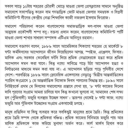
সকাল সাড়ে ১০টায় শহরের চৌরঙ্গী মোড়ে মাগুরা জেলা প্রেসক্লাবের সামনে অনুষ্ঠিত
সমাবেশে সভাপতিত্ব করেন বাম গণতান্ত্রিক জোট মাগুরা জেলার সমন্বয়ক ও বিপ্লবী
কমিউনিস্ট লীগের কেন্দ্রীয় নেতা শিক্ষাবিদ কাজী নজরুল ইসলাম ফিরোজ।
সমাবেশ পরিচালনা করেন বাংলাদেশের সমাজতান্ত্রিক দল-বাসদ মাগুরা জেলা
আহ্বায়ক প্রকৌশলী শম্পা বসু। বক্তব্য প্রদান করেন, বাংলাদেশের কমিউনিস্ট পার্টি
মাগুরা জেলা শাখার সাধারণ সম্পাদক এটিএম আনিসুর রহমান।
সমাবেশে বক্তাগণ বলেন, ১৮৮৬ সালে আমেরিকার শিকাগো শহরের হে মার্কেটে ৮
ঘণ্টা কর্মদিবসের আন্দোলনে জীবন দিয়েছিলেন আগস্ত, স্পাইজ, এঞ্জেলস, ফিসার।
মালিক এবং সরকার ভেবেছিল ফাঁসি দিয়ে শ্রমিক নেতাদেরকে হত্যা করে শ্রমিক
আন্দোলন দমন করা যাবে। কিন্তু ন্যায্য দাবিতে গড়ে উঠা আন্দোলন হত্যা ও
নির্যাতনের মাধ্যমে দমন করা যায় না। এ আন্দোলন ছড়িয়ে পড়ে পৃথিবীর দেশে
দেশে। পরবর্তিতে ১৮৮৯ সালে ফ্রেডেরিক এঙ্গেলসের নেতৃত্বে ‘দ্বিতীয় আন্তর্জাতিকের
প্যারিস কংগ্রেসে ১ মে আন্তর্জাতিক বিক্ষোভ দিবস পালনের সিদ্ধান্ত হয়। ১৮৯০ সালে
নিউইয়র্কে প্রথম মে দিবসের সমাবেশের প্রস্তাবে লেখা হয়, ‘৮ ঘণ্টা কাজের দিনের
দাবি পূরণের সংগ্রাম আমরা চালিয়ে যাব কিন্তু কখনো ভুলবো না, আমাদের শেষ লক্ষ্য
হল (পুঁজিবাদী) মজুরি ব্যবস্থার উচ্ছেদ সাধন’। তারপর থেকেই ৮ ঘণ্টা কাজ, ন্যায্য
মজুরি আর পুঁজিবাদ উচ্ছেদের সংগ্রাম একসাথেই চলছে।
মানুষ প্রতিদিন যা কিছু ব্যবহার করে সবকিছুই মানুষের শ্রমে তৈরি। কিন্তু শ্রমিকের
শ্রমে তৈরি সম্পদ থেকে শ্রমিকরা বঞ্চিত। শ্রমিক কাজের বিনিময়ে মজুরি পায় আর
মালিক শ্রমিককে কাজ করিয়ে মুনাফা অর্জন করে। কার্ল মার্কস হিসাব করে