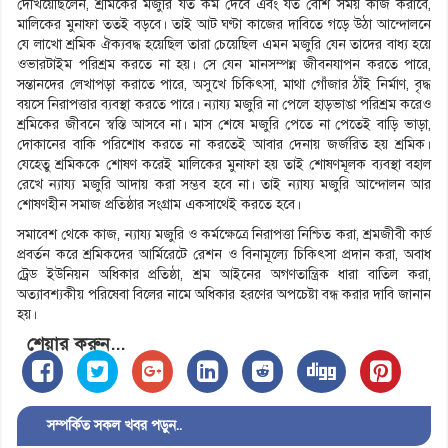
দেখিয়েছিলেন, শ্রমিকের মজুরি যত কম দেবে এবং যত বেশি সময় কাজ করাবে,
মালিকের মুনাফা ততই বড়বে। তাই আট ঘণ্টা কাজের দাবিতে গড়ে উঠা আন্দোলনে
যে লাখো শ্রমিক ঐক্যবদ্ধ হয়েছিল তারা চেয়েছিল এমন মজুরি যেন তাদের বাধ্য হয়ে
ওভারটাইম পরিশ্রম করতে না হয়। সে যেন মানসম্পন্ন জীবনযাপন করতে পারে,
সন্তানদের লেখাপড়া করাতে পারে, অসুখে চিকিৎসা, মাথা গোঁজার ঠাঁই নির্মাণ, বৃদ্ধ
বয়সে নিরাপত্তার ব্যবস্থা করতে পারে। ন্যায্য মজুরি না পেলে হাড়ভাঙা পরিশ্রম করেও
শ্রমিকের জীবনে স্বস্তি আসবে না। মাস শেষে মজুরি পেতে না পেতেই বাড়ি ভাড়া,
দোকানের বাকি পরিশোধ করতে না করতেই আবার দেনায় জর্জরিত হয় শ্রমিক।
যেহেতু শ্রমিককে শোষণ করেই মালিকের মুনাফা হয় তাই শোষণমূলক ব্যবস্থা বহাল
রেখে ন্যায্য মজুরি আদায় করা সম্ভব হবে না। তাই ন্যায্য মজুরি আন্দোলন আর
শোষণহীন সমাজ প্রতিষ্ঠার সংগ্রাম একসাথেই করতে হবে।
সমাবেশ থেকে কাজ, ন্যায্য মজুরি ও কর্মক্ষেত্রে নিরাপত্তা নিশ্চিত করা, শ্রমজীবী কার্ড
প্রবর্তন করে শ্রমিকদের আর্মিরেটে রেশন ও বিনামূল্যে চিকিৎসা প্রদান করা, অবাধ
ট্রেড ইউনিয়ন অধিকার প্রতিষ্ঠা, শ্রম আইনের অগণতান্ত্রিক ধারা বাতিল করা,
অত্যাবশ্যকীয় পরিষেবা বিলের নামে অধিকার হরণের অপচেষ্টা বন্ধ করার দাবি জানান
হয়।
শেয়ার করুন...
সম্পর্কিত সকল খবর পড়ুন..