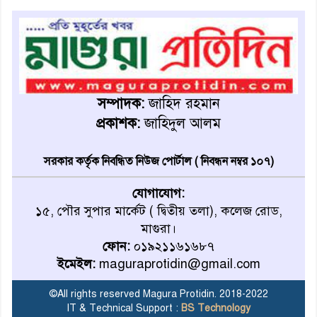
মহম্মদপুর থানার ওসিকে ক্লোজ
বাবার হাতে বিক্রি টুকটুকি পুলিশের
সহযোগিতায় ফিরলো মায়ের
সম্পাদক:
জাহিদ রহমান
কোলে
প্রকাশক:
জাহিদুল আলম
শ্রীপুরে শ্লীলতাহানির অভিযোগে
বিক্ষোভ-সিসি ক্যামেরা ফুটেজ
সরকার কর্তৃক নিবন্ধিত নিউজ পোর্টাল ( নিবন্ধন নম্বর ১০৭)
যাচাইয়ের দাবি অভিযুক্ত শিক্ষকের
যোগাযোগ:
১৫, পৌর সুপার মার্কেট ( দ্বিতীয় তলা), কলেজ রোড,
মাগুরার কথিত মাদক সম্রাট
মাগুরা।
আমিরুল গ্রেফতার
ফোন:
০১৯২১১৬১৬৮৭
ইমেইল:
maguraprotidin@gmail.com
মাগুরায় আর্জেন্টিনা ফুটবল
ভক্তদের বর্ণাঢ্য শোভাযাত্রা
©All rights reserved Magura Protidin. 2018-2022
IT & Technical Support :
BS Technology