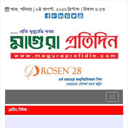
আজ, শনিবার | ৮ই আগস্ট, ২০২৬ খ্রিস্টাব্দ | বিকাল ৪:৫৩
Toggle
navigati
ব্রেকিং নিউজ :