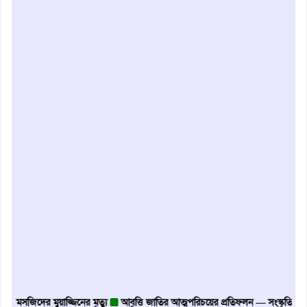
সজিদের মুয়াজ্জিনের মৃত্যু
আবৃত্তি জাতির আত্মপরিচয়ের প্রতিফলন — সংস্কৃতি মন্ত্রী
গৃহা