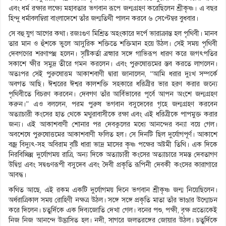
এবং ধর্ম রক্ষার লক্ষ্যে মহাবতার ভগবান রূপে জন্মগ্রহণ করেছিলেন শ্রীকৃষ্ণ। এ বছর
হিন্দু ধর্মাবলম্বিরা বাংলাদেশে তাঁর জন্মতিথী পালন করবে ৬ সেপ্টেম্বর বুধবার।
সে বহু যুগ আগের কথা। রজঃগুণ মিশ্রিত অহংকারে দর্পে ভারাক্রান্ত হল পৃথিবী। মানব
তার মান ও হুঁশকে ভুলে আসুরিক শক্তিতে শক্তিমান হয়ে উঠল। সেই সময় পৃথিবী
দেবগণের শরণাপন্ন হলেন। সৃষ্টিকর্তা ব্রহ্মার সঙ্গে গাভিরূপ ধারণ করে জগৎপতির
সকাশে ক্ষীর সমুদ্র তীরে গমন করলেন। এবং পুরুষোত্তমের স্তব করতে লাগলেন।
অতঃপর সেই পুরুষোত্তম আকাশবাণী দ্বারা জানালেন, “আমি ধরার দুঃখ সম্পর্কে
অবগত আছি। ঈশ্বরের ঈশ্বর কালশক্তি সহকারে ধরিত্রীর ভার হরণ করার জন্যে
পৃথিবীতে বিচরণ করবেন। দেবগণ তাঁর আর্বিভাবের পূর্বে আপন অংশে জন্মগ্রহণ
করুন।” এও বললেন, পরম পুরুষ ভগবান বসুদেবের গৃহে জন্মগ্রহণ করবেন
অত্যাচারী কংসের হাত থেকে মথুরাবাসীকে রক্ষা এবং এই ধরিত্রীকে পাপমুক্ত করার
জন্য। এই আকাশবাণী শোনার পর দেবকুলের মধ্যে আনন্দের বন্যা বয়ে গেল।
অবশেষে পুরুষোত্তমের আকাশবাণী ফলিত হল। সে দিনটি ছিল দুর্যোগপূর্ণ। আকাশে
বজ্র বিদ্যুৎ-সহ অবিরাম বৃষ্টি ধারা ভাদ্র মাসের কৃষ্ণ পক্ষের অষ্টমী তিথি। এক দিকে
নিরবিচ্ছিন্ন দুর্যোগময় রাত্রি, অন্য দিকে অত্যাচারী কংসের অত্যাচারে সমস্ত দেবতাগণ
উদ্বিগ্ন এবং সদ্বগুণরূপী বসুদেব এবং দৈবী প্রকৃতি রূপিনী দেবকী কংসের কারাগারে
আবদ্ধ।
কথিত আছে, এই রকম একটি দুর্যোগময় দিনে ভগবান শ্রীকৃষ্ণ জন্ম নিয়েছিলেন।
অর্ধরাত্রিকাল সময় রোহিণী নক্ষত্র উঠল। সঙ্গে সঙ্গে প্রকৃতি মাতা তাঁর ভাণ্ডার উন্মোচন
করে দিলেন। চতুর্দিকে এক দিব্যজোতি দেখা গেল। বনের পশু, পক্ষী, বৃক্ষ প্রত্যেকেই
নিজ নিজ আনন্দে উদ্ভাসিত হল। নদী, সাগরে জলতরঙ্গের জোয়ার উঠল। চতুর্দিকে