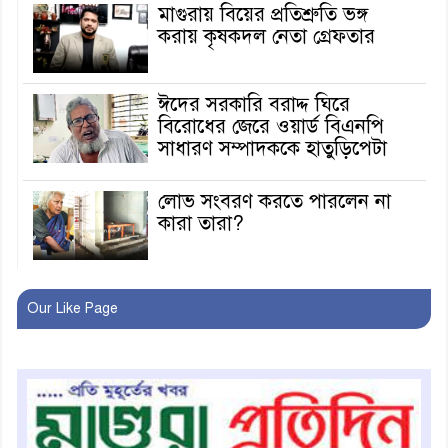
মাগুরায় বিয়ের প্রতিশ্রুতি ভঙ্গ
করায় কৃষকদল নেতা গ্রেফতার
ঈদের সরকারি বরাদ্দ ঘিরে
বিরোধের জেরে ওয়ার্ড বিএনপি
সাধারণ সম্পাদককে হাতুড়িপেটা
লোভ সংবরণ করতে পারলেন না
কারা তারা?
অনূর্ধ্ব-১৭ জাতীয় চ্যাম্পিয়ন মাগুরা
Our Like Page
ফুটবল দলকে সংবর্ধনা
রোববার থেকে ভারতীয় ট্যুরিস্ট
ভিসা চালু