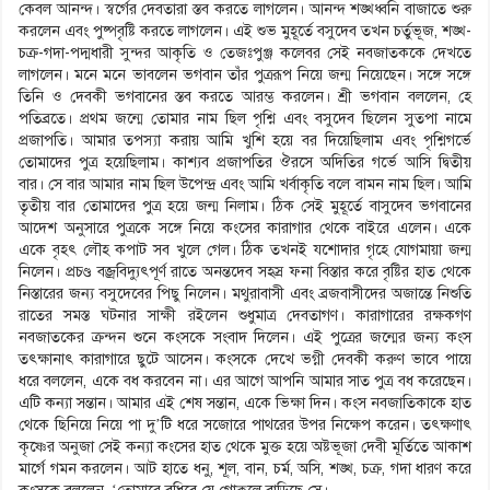
কেবল আনন্দ। স্বর্গের দেবতারা স্তব করতে লাগলেন। আনন্দ শঙ্খধ্বনি বাজাতে শুরু
করলেন এবং পুষ্পবৃষ্টি করতে লাগলেন। এই শুভ মুহূর্তে বসুদেব তখন চর্তুভূজ, শঙ্খ-
চক্র-গদা-পদ্মধারী সুন্দর আকৃতি ও তেজঃপুঞ্জ কলেবর সেই নবজাতককে দেখতে
লাগলেন। মনে মনে ভাবলেন ভগবান তাঁর পুত্ররূপ নিয়ে জন্ম নিয়েছেন। সঙ্গে সঙ্গে
তিনি ও দেবকী ভগবানের স্তব করতে আরম্ভ করলেন। শ্রী ভগবান বললেন, হে
পতিব্রতে। প্রথম জন্মে তোমার নাম ছিল পৃশ্নি এবং বসুদেব ছিলেন সুতপা নামে
প্রজাপতি। আমার তপস্যা করায় আমি খুশি হয়ে বর দিয়েছিলাম এবং পৃশ্নিগর্ভে
তোমাদের পুত্র হয়েছিলাম। কাশ্যব প্রজাপতির ঔরসে অদিতির গর্ভে আসি দ্বিতীয়
বার। সে বার আমার নাম ছিল উপেন্দ্র এবং আমি খর্বাকৃতি বলে বামন নাম ছিল। আমি
তৃতীয় বার তোমাদের পুত্র হয়ে জন্ম নিলাম। ঠিক সেই মুহূর্তে বাসুদেব ভগবানের
আদেশ অনুসারে পুত্রকে সঙ্গে নিয়ে কংসের কারাগার থেকে বাইরে এলেন। একে
একে বৃহৎ লৌহ কপাট সব খুলে গেল। ঠিক তখনই যশোদার গৃহে যোগমায়া জন্ম
নিলেন। প্রচণ্ড বজ্রবিদ্যুৎপূর্ণ রাতে অনন্তদেব সহস্র ফনা বিস্তার করে বৃষ্টির হাত থেকে
নিস্তারের জন্য বসুদেবের পিছু নিলেন। মথুরাবাসী এবং ব্রজবাসীদের অজান্তে নিশুতি
রাতের সমস্ত ঘটনার সাক্ষী রইলেন শুধুমাত্র দেবতাগণ। কারাগারের রক্ষকগণ
নবজাতকের ক্রন্দন শুনে কংসকে সংবাদ দিলেন। এই পুত্রের জন্মের জন্য কংস
তৎক্ষানাৎ কারাগারে ছুটে আসেন। কংসকে দেখে ভগ্নী দেবকী করুণ ভাবে পায়ে
ধরে বললেন, একে বধ করবেন না। এর আগে আপনি আমার সাত পুত্র বধ করেছেন।
এটি কন্যা সন্তান। আমার এই শেষ সন্তান, একে ভিক্ষা দিন। কংস নবজাতিকাকে হাত
থেকে ছিনিয়ে নিয়ে পা দু’টি ধরে সজোরে পাথরের উপর নিক্ষেপ করেন। তৎক্ষণাৎ
কৃষ্ণের অনুজা সেই কন্যা কংসের হাত থেকে মুক্ত হয়ে অষ্টভূজা দেবী মূর্তিতে আকাশ
মার্গে গমন করলেন। আট হাতে ধনু, শূ্‌ল, বান, চর্ম, অসি, শঙ্খ, চক্র, গদা ধারণ করে