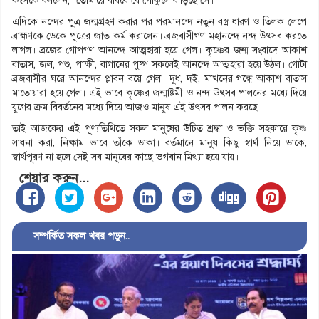
কংসকে বললেন, ‘তোমারে বধিবে যে গোকুলে বাড়িছে সে।
এদিকে নন্দের পুত্র জন্মগ্রহণ করার পর পরমানন্দে নতুন বস্ত্র ধারণ ও তিলক লেপে
ব্রাহ্মণকে ডেকে পুত্রের জাত কর্ম করালেন। ব্রজবাসীগণ মহানন্দে নন্দ উৎসব করতে
লাগল। ব্রজের গোপগণ আনন্দে আত্মহারা হয়ে গেল। কৃষ্ণের জন্ম সংবাদে আকাশ
বাতাস, জল, পশু, পাক্ষী, বাগানের পুষ্প সকলেই আনন্দে আত্মহারা হয়ে উঠল। গোটা
ব্রজবাসীর ঘরে আনন্দের প্লাবন বয়ে গেল। দুধ, দই, মাখনের গন্ধে আকাশ বাতাস
মাতোয়ারা হয়ে গেল। এই ভাবে কৃষ্ণের জন্মাষ্টমী ও নন্দ উৎসব পালনের মধ্যে দিয়ে
যুগের ক্রম বিবর্তনের মধ্যে দিয়ে আজও মানুষ এই উৎসব পালন করছে।
তাই আজকের এই পূণ্যতিথিতে সকল মানুষের উচিত শ্রদ্ধা ও ভক্তি সহকারে কৃষ্ণ
সাধনা করা, নিষ্কাম ভাবে তাঁকে ডাকা। বর্তমানে মানুষ কিছু স্বার্থ নিয়ে ডাকে,
স্বার্থপূরণ না হলে সেই সব মানুষের কাছে ভগবান মিথ্যা হয়ে যায়।
শেয়ার করুন...
সম্পর্কিত সকল খবর পড়ুন..