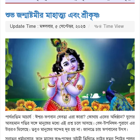
শুভ জন্মাষ্টমীর মাহাত্ম্য এবং শ্রীকৃষ্ণ
Update Time : মঙ্গলবার, ৫ সেপ্টেম্বর, ২০২৩
৭৮৪ Time View
পার্থপ্রতিম আচার্য : ঈশ্বর-ভগবান দেবতা এরা কারা? কোথায় এদের অধিষ্ঠান? যুগের
আবহমান গতির সঙ্গে মানুষের মধ্যে এই প্রশ্ন চলে আসছে। বেদ-উপনিষদ-পুরাণে এর
উত্তরও মিলেছে। তবুও মানুষের সন্দেহ দূর হয় না। জানতে চায় ভগবানের উৎস।
সনাতন ধর্মানুসারে, ভাদ্র মাসের কৃষ্ণপক্ষের অষ্টমী তিথিতে দুষ্টের দমন শিষ্টের পালন