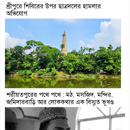
শ্রীপুরে শিবিরের উপর ছাত্রদলের হামলার
অভিযোগ
শরীয়তপুরের পথে পথে : মঠ, মসজিদ, মন্দির,
জমিদারবাড়ি আর লোককথার এক বিস্মৃত ভূখণ্ড