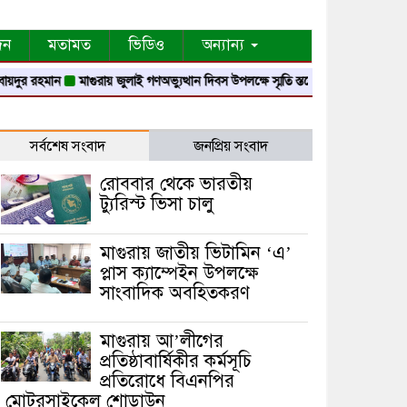
দন
মতামত
ভিডিও
অন্যান্য
হমান
মাগুরায় জুলাই গণঅভ্যুত্থান দিবস উপলক্ষে স্মৃতি স্তম্ভে শ্রদ্ধা নিবেদন
মাগুরায় ন
সর্বশেষ সংবাদ
জনপ্রিয় সংবাদ
রোববার থেকে ভারতীয়
ট্যুরিস্ট ভিসা চালু
মাগুরায় জাতীয় ভিটামিন ‘এ’
প্লাস ক্যাম্পেইন উপলক্ষে
সাংবাদিক অবহিতকরণ
মাগুরায় আ’লীগের
প্রতিষ্ঠাবার্ষিকীর কর্মসূচি
প্রতিরোধে বিএনপির
মোটরসাইকেল শোডাউন