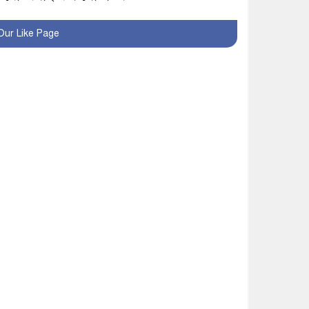
খুব শিঘ্রই কর্মস্থলে ফিরবেন
Our Like Page
মাগুরার ডিসি
মহম্মদপুর থানার ওসিকে
ক্লোজ
বাবার হাতে বিক্রি টুকটুকি
পুলিশের সহযোগিতায়
ফিরলো মায়ের কোলে
শ্রীপুরে শ্লীলতাহানির
অভিযোগে বিক্ষোভ-সিসি
ক্যামেরা ফুটেজ যাচাইয়ের
দাবি অভিযুক্ত শিক্ষকের
মাগুরার কথিত মাদক সম্রাট
আমিরুল গ্রেফতার