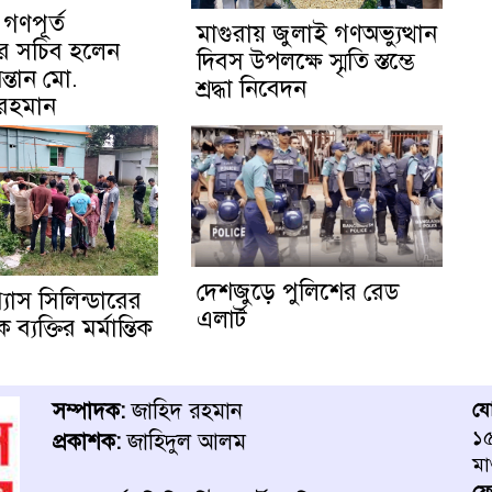
 গণপূর্ত
মাগুরায় জুলাই গণঅভ্যুত্থান
য়ের সচিব হলেন
দিবস উপলক্ষে স্মৃতি স্তম্ভে
ন্তান মো.
শ্রদ্ধা নিবেদন
 রহমান
দেশজুড়ে পুলিশের রেড
্যাস সিলিন্ডারের
এলার্ট
্যক্তির মর্মান্তিক
সম্পাদক:
জাহিদ রহমান
য
১৫
প্রকাশক:
জাহিদুল আলম
মা