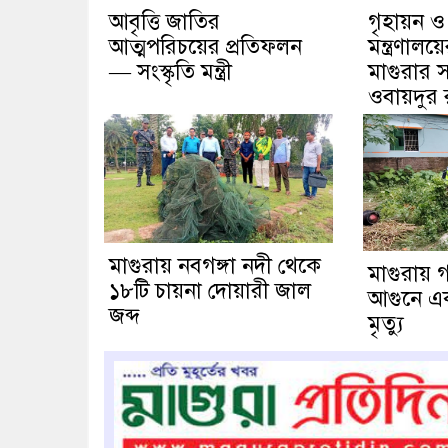
আবৃত্তি জাতির
গৃহায়ন ও
আত্মপরিচয়ের প্রতিফলন
মন্ত্রণাল
— সংস্কৃতি মন্ত্রী
মাগুরার স
ওবায়দুর
মাগুরায় নবগঙ্গা নদী থেকে
মাগুরায় গ
১৮টি চায়না দোয়ারী জাল
আগুনে এক ব
জব্দ
মৃত্যু