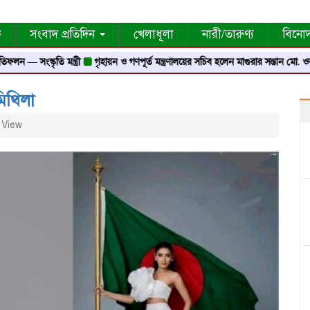
ক
সংবাদ প্রতিদিন
খেলাধূলা
নারী/তারুণ্য
বিনো
স্কৃতি মন্ত্রী
গৃহায়ন ও গণপূর্ত মন্ত্রণালয়ের সচিব হলেন মাগুরার সন্তান মো. ওবায়দুর র
মিথিলা
 View