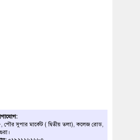
োগাযোগ:
, পৌর সুপার মার্কেট ( দ্বিতীয় তলা), কলেজ রোড,
গুরা।