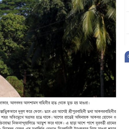
রাজাকার, আলবদর আলশামস বাহিনীর হাত থেকে মুক্ত হয় মাগুরা।
নস্তাত্বিকভাবে দুবূল করে ফেলে। তবে এর আগেই শ্রীপুরবাহিনী তথা আকবরবাহিনীর
য়ালি হয়ে শহর অভিমেুখে অগ্রসর হতে থাকে। আগের রাতেই অধিনায়ক আকবর হোসেন ও
িযোদ্ধা নিজনান্দুয়ালিতে অ্যাম্বুশ করে থাকে। এ ছাড়া আশে পাশে দুরবর্তী গ্রামের
 ডিসেম্বর মেজর এস মুখার্জ্জির নেতৃত্বে মিত্রবাহিনী ট্যাংকবহর নিয়ে মাগুরা শহরে