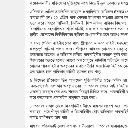
কয়েকজন বীর মুক্তিযোদ্ধা মুক্তিযুদ্ধে অংশ নিতে ইচ্ছুক তরুণদের সশস্ত্
এদিকে ৪ এপ্রিল তাজউদ্দিন আহমদ ও ব্যারিস্টার আমিরুল ইসলাম গ
ভারতগামী হন। ২২ এপ্রিল পাক সেনারা ট্যাংকসহ মাগুরায় প্রবেশ কর
হত্যা করে। শহরে পিটিআই, ভিটিআই, সিও অফিস, বালিকা বিদ্যালয়, নিউ
বিরোধীদের সহযোগিতায় শান্তি কমিটি, রাজাকার ও আলবদর গঠন করে
স্থানীয় দোসরদের বিভীষিকাময় ভূমিকা মাগুরাবাসীর মনে আজও দগদ
এ সময় গেরিলা বাহিনীগুলোর মধ্যে শ্রীপুরের আকবর বাহিনী, মহম্মদ
গুরুত্বপূর্ণ ভূমিকা পালন করে। শ্রীপুরের আকবর হোসেনের নেতৃত্বে 
জায়গাতে আক্রমণ ও অভিযান চালিয়ে পাকবাহিনীর অবস্থান দুর্বল কর
ডিসেম্বরের শুরুতে যশোর–মাগুরা অঞ্চলে যুদ্ধে নাটকীয় পরিবর্তন আস
হোসেন পাকবাহিনীর অবস্থানের মানচিত্র তৈরি করে মিত্রবাহিনীক
জন আহত হলে পাকিস্তান বাহিনী ছত্রভঙ্গ হয়ে পড়ে।
৬ ডিসেম্বর শ্রীকোলে তিন পাকসেনা মুক্তিবাহিনীর হাতে আটক হ
নিজনান্দুয়ালী এলাকায় অবস্থান নেয়। ৭ ডিসেম্বর ভোরে এই বাহিনীর
এলাকায় অবস্থান নেয় এবং শহরের নিয়ন্ত্রণ নিশ্চিত করে। পাকবাহিনী
করে কয়েকজন বেসামরিক মানুষকে হত্যা করে।
৮ ডিসেম্বর সকাল থেকে মিত্রবাহিনীর ট্যাংক মাগুরায় প্রবেশ করে। পারন
করা হয়। পরে শ্রীপুর বাহিনী ও মিত্রবাহিনীর যৌথ অভিযানে পাকবাহি
কার্যত স্বাধীনতার স্বাদ পায়।
মাগুরায় প্রতিবছরই জেলা প্রশাসনের উদ্যোগে ৭ ডিসেম্বর হানাদারমুক