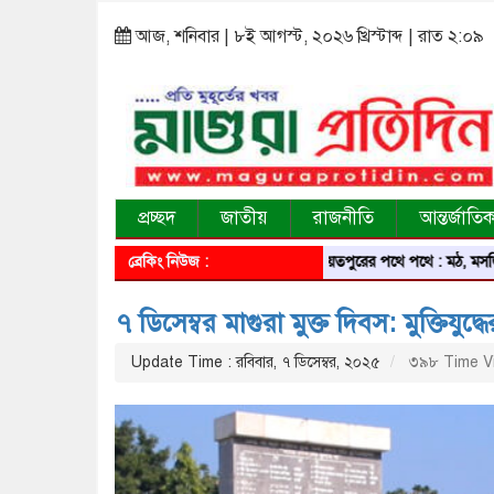
আজ, শনিবার | ৮ই আগস্ট, ২০২৬ খ্রিস্টাব্দ | রাত ২:০৯
প্রচ্ছদ
জাতীয়
রাজনীতি
আন্তর্জাতি
ব্রেকিং নিউজ :
শরীয়তপুরের পথে পথে : মঠ, মসজিদ, মন্দির,
৭ ডিসেম্বর মাগুরা মুক্ত দিবস: মুক্তিযুদ
Update Time : রবিবার, ৭ ডিসেম্বর, ২০২৫
৩৯৮ Time V