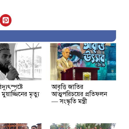
দ্যুৎস্পৃষ্টে
আবৃত্তি জাতির
ুয়াজ্জিনের মৃত্যু
আত্মপরিচয়ের প্রতিফলন
— সংস্কৃতি মন্ত্রী