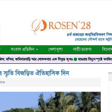
ক
সংবাদ প্রতিদিন
খেলাধূলা
নারী/তারুণ্য
বিনো
 জমিদারবাড়ি আর লোককথার এক বিস্মৃত ভূখণ্ড
মাগুরায় বিদ্যুৎস্পৃষ্টে মসজিদের মুয়াজ্জি
্ধের স্মৃতি বিজড়িত ঐতিহাসিক দিন
iew