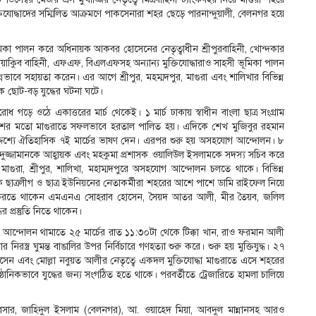
মুক্তিযোদ্ধাদের সম্মিলিত আক্রমণে পাকসেনারা শহর ছেড়ে পারনান্দুয়ালী, বেলনগর হয়ে
ূমিকা পালন করে অধিনায়ক আকবর হোসেনের নেতৃত্বাধীন শ্রীপুরবাহিনী, খোন্দকার
া ইয়াকিুব বাহিনী, এফএফ, বিএলএফসহ অন্যান্য মুক্তিযোদ্ধারাও সাহসী ভূমিকা পালন
্নভাবে সহায়তা করেন। এর আগে শ্রীপুর, মহম্মদপুর, মাগুরা এবং শালিখার বিভিন্ন
ক ছোট-বড় যুদ্ধের ঘটনা ঘটে।
িরোধ গড়ে ওঠে একাত্তরের মার্চ থেকেই। ১ মার্চ ঢাকায় স্বাধীন বাংলা ছাত্র সংগ্রাম
দশের মতো মাগুরাতে সফলভাবে হরতাল পালিত হয়। এদিকে শেখ মুজিবুর রহমান
 উদ্দেশ্যে ঐতিহাসিক ৭ই মার্চের ভাষণ দেন। এরপর শুরু হয় অসহযোগ আন্দোলন। ৮
দুজ্জামানকে আহ্বায়ক এবং মহকুমা প্রশাসক ওয়ালিউল ইসলামকে সদস্য সচিব করে
বে মাগুরা, শ্রীপুর, শালিখা, মহাম্মদপুরে অসহযোগ আন্দোলন চলতে থাকে। বিভিন্ন
ছাত্রলীগ ও ছাত্র ইউনিয়নের নেতাকর্মীরা শহরের আশে পাশে ডামি রাইফেল নিয়ে
সেবে কাজ করতে থাকেন এমএনএ সোহরাব হোসেন, সৈয়দ আতর আলী, মীর তৈয়ব, জলিল
 প্রস্তুতি নিতে থাকেন।
 আন্দোলন থামাতে ২৫ মার্চের রাত ১১:৩০টা থেকে টিক্কা খান, রাও ফরমান আলী
িরস্ত্র ঘুমন্ত বাঙালির উপর নির্বিচারে গণহত্যা শুরু করে। শুরু হয় মুক্তিযুদ্ধ। ২৭
োসেন এবং মোল্লা নবুয়ত আলীর নেতৃত্বে একদল মুক্তিযোদ্ধা মাগুরাতে এসে শহরের
ানিকভাবে যুদ্ধের জন্য সংগঠিত হতে থাকে। পরবর্তীতে ট্রেজারিতে হামলা চালিয়ে
সার, জাহিদুল ইসলাম (বেলনগর), আ. ওয়াহেদ মিয়া, আবদুল মান্নানসহ আরও