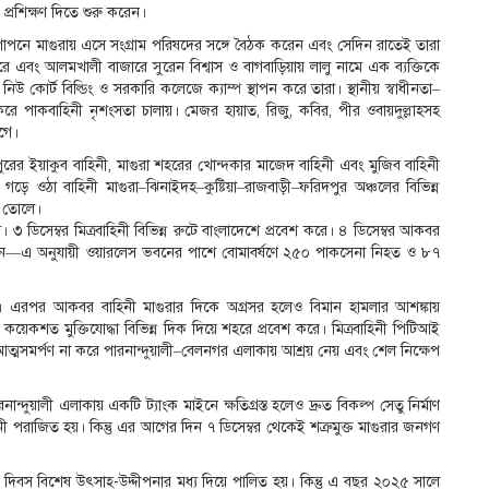
র প্রশিক্ষণ দিতে শুরু করেন।
োপনে মাগুরায় এসে সংগ্রাম পরিষদের সঙ্গে বৈঠক করেন এবং সেদিন রাতেই তারা
ে এবং আলমখালী বাজারে সুরেন বিশ্বাস ও বাগবাড়িয়ায় লালু নামে এক ব্যক্তিকে
 কোর্ট বিল্ডিং ও সরকারি কলেজে ক্যাম্প স্থাপন করে তারা। স্থানীয় স্বাধীনতা–
 পাকবাহিনী নৃশংসতা চালায়। মেজর হায়াত, রিজু, কবির, পীর ওবায়দুল্লাহসহ
গে।
পুরের ইয়াকুব বাহিনী, মাগুরা শহরের খোন্দকার মাজেদ বাহিনী এবং মুজিব বাহিনী
গড়ে ওঠা বাহিনী মাগুরা–ঝিনাইদহ–কুষ্টিয়া–রাজবাড়ী–ফরিদপুর অঞ্চলের বিভিন্ন
ে তোলে।
ে। ৩ ডিসেম্বর মিত্রবাহিনী বিভিন্ন রুটে বাংলাদেশে প্রবেশ করে। ৪ ডিসেম্বর আকবর
ে দেন—এ অনুযায়ী ওয়ারলেস ভবনের পাশে বোমাবর্ষণে ২৫০ পাকসেনা নিহত ও ৮৭
য়। এরপর আকবর বাহিনী মাগুরার দিকে অগ্রসর হলেও বিমান হামলার আশঙ্কায়
 কয়েকশত মুক্তিযোদ্ধা বিভিন্ন দিক দিয়ে শহরে প্রবেশ করে। মিত্রবাহিনী পিটিআই
 আত্মসমর্পণ না করে পারনান্দুয়ালী–বেলনগর এলাকায় আশ্রয় নেয় এবং শেল নিক্ষেপ
ান্দুয়ালী এলাকায় একটি ট্যাংক মাইনে ক্ষতিগ্রস্ত হলেও দ্রুত বিকল্প সেতু নির্মাণ
নী পরাজিত হয়। কিন্তু এর আগের দিন ৭ ডিসেম্বর থেকেই শত্রুমুক্ত মাগুরার জনগণ
্ত দিবস বিশেষ উৎসাহ-উদ্দীপনার মধ্য দিয়ে পালিত হয়। কিন্তু এ বছর ২০২৫ সালে