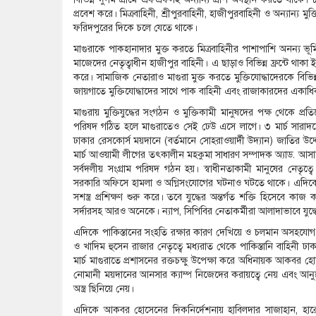
প্রবেশ করে। মিত্রবাহিনী, শ্রীপুরবাহিনী, হাজীপুরবাহিনী ও অন্যান্য 
ফরিদপুরের দিকে চলে যেতে থাকে।
মাগুরাকে পাকহানাদার মুক্ত করতে মিত্রবাহিনীর পাশাপাশি অনন্য ভ
মাজেদের নেতৃত্বাধীন হাজীপুর বাহিনী। এ ছাড়াও বিভিন্ন ফ্রন্টে থাক
করে। সামাজিক নেতারাও মাগুরা মুক্ত করতে মুক্তিযোদ্ধাদেরকে বিভিন
জায়গাতে মুক্তিযোদ্ধাদের সাথে পাক বাহিনী এবং রাজাকারদের একাধি
মাগুরায় মুক্তিযুদ্ধের সংগঠন ও মুক্তিকামী মানুষদের পক্ষ থেকে প্রত
পরিষদ গঠিত হলে মাগুরাতেও সেই ঢেউ এসে লাগে। ৩ মার্চ সারা
ঢাকার রেসকোর্স ময়দানে (বর্তমানে সোহরাওয়ার্দী উদ্যান) জাতির
মার্চ আওয়ামী লীগের তৎকালীন মহকুমা সাধারণ সম্পাদক অ্যাড. আসা
সর্বদলীয় সংগ্রাম পরিষদ গঠন হয়। স্বাধীনতাকামী মানুষের নেতৃত্
সরকারি অফিসে হামলা ও অগ্নিসংযোগের ঘটনাও ঘটতে থাকে। এদিকে 
সশস্ত্র প্রশিক্ষণ শুরু করে। তবে যুদ্ধের অন্তর্গত শক্তি হি
সর্দারসহ আরও অনেকে। ন্যাপ, সিপিবির নেতাকর্মীরা আলাদাভাবে যুদ্ধের
এদিকে পাকিস্তানের সংহতি রক্ষার কারণ দেখিয়ে ও চলমান অসহযোগ
ও খাদিম হুসেন রাজার নেতৃত্বে মধ্যরাত থেকে পাকিস্তানি বাহিনী ঢাকার ন
মার্চ মাগুরাতে প্রশাসনের রক্তচক্ষু উপেক্ষা করে অধিনায়ক আকবর হ
নোমানী ময়দানের আনসার ক্যাম্প নিজেদের করায়ত্বে নেয় এবং আনুষ্ঠ
অস্ত্র ছিনিয়ে নেয়।
এদিকে আকবর হোসেনের দিকনির্দেশনায় হাবিলদার সাজাহান, হারে