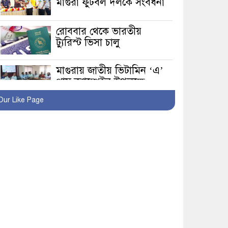
মাগুরা ফুটবল দলকে সংবর্ধনা
রোববার থেকে ভারতীয়
ট্যুরিস্ট ভিসা চালু
মাগুরায় জাতীয় ভিটামিন ‘এ’
প্লাস ক্যাম্পেইন উপলক্ষে
সাংবাদিক অবহিতকরণ
Our Like Page
মাগুরায় আ’লীগের
প্রতিষ্ঠাবার্ষিকীর কর্মসূচি
প্রতিরোধে বিএনপির
মোটরসাইকেল শোডাউন
খুব শিঘ্রই কর্মস্থলে ফিরবেন
মাগুরার ডিসি
মহম্মদপুর থানার ওসিকে