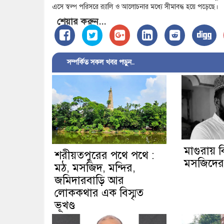
এসে স্বল্প পরিসরে র‌্যালি ও আলোচনার মধ্যে সীমাবদ্ধ হয়ে পড়েছে।
শেয়ার করুন...
সম্পর্কিত সকল খবর পড়ুন..
মাগুরায় বি
শরীয়তপুরের পথে পথে :
মসজিদের ম
মঠ, মসজিদ, মন্দির,
জমিদারবাড়ি আর
লোককথার এক বিস্মৃত
ভূখণ্ড