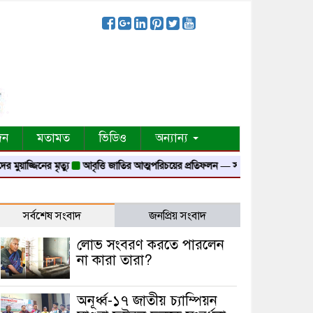
দন
মতামত
ভিডিও
অন্যান্য
নের মৃত্যু
আবৃত্তি জাতির আত্মপরিচয়ের প্রতিফলন — সংস্কৃতি মন্ত্রী
গৃহায়ন ও গণপূর্ত 
সর্বশেষ সংবাদ
জনপ্রিয় সংবাদ
লোভ সংবরণ করতে পারলেন
না কারা তারা?
অনূর্ধ্ব-১৭ জাতীয় চ্যাম্পিয়ন