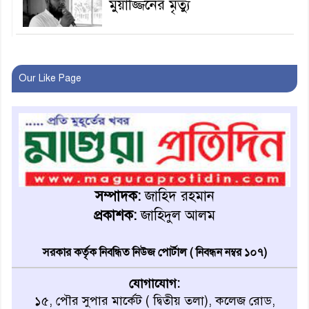
মুয়াজ্জিনের মৃত্যু
আবৃত্তি জাতির আত্মপরিচয়ের
প্রতিফলন — সংস্কৃতি মন্ত্রী
Our Like Page
গৃহায়ন ও গণপূর্ত মন্ত্রণালয়ের
সচিব হলেন মাগুরার সন্তান মো.
ওবায়দুর রহমান
মাগুরায় জুলাই গণঅভ্যুত্থান দিবস
উপলক্ষে স্মৃতি স্তম্ভে শ্রদ্ধা নিবেদন
সম্পাদক:
জাহিদ রহমান
প্রকাশক:
জাহিদুল আলম
মাগুরায় নবগঙ্গা নদী থেকে ১৮টি
চায়না দোয়ারী জাল জব্দ
সরকার কর্তৃক নিবন্ধিত নিউজ পোর্টাল ( নিবন্ধন নম্বর ১০৭)
যোগাযোগ:
মাগুরায় গ্যাস সিলিন্ডারের আগুনে
১৫, পৌর সুপার মার্কেট ( দ্বিতীয় তলা), কলেজ রোড,