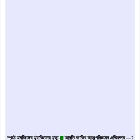
স্পৃষ্টে মসজিদের মুয়াজ্জিনের মৃত্যু
আবৃত্তি জাতির আত্মপরিচয়ের প্রতিফলন — সংস্কৃতি মন্ত্