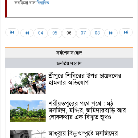
করছিলো বলে
বিস্তারিত..
04
05
06
07
08
সর্বশেষ সংবাদ
জনপ্রিয় সংবাদ
শ্রীপুরে শিবিরের উপর ছাত্রদলের
হামলার অভিযোগ
শরীয়তপুরের পথে পথে : মঠ,
মসজিদ, মন্দির, জমিদারবাড়ি আর
লোককথার এক বিস্মৃত ভূখণ্ড
মাগুরায় বিদ্যুৎস্পৃষ্টে মসজিদের