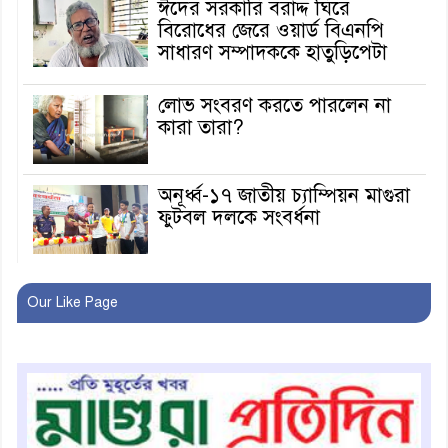
ঈদের সরকারি বরাদ্দ ঘিরে
বিরোধের জেরে ওয়ার্ড বিএনপি
সাধারণ সম্পাদককে হাতুড়িপেটা
লোভ সংবরণ করতে পারলেন না
কারা তারা?
অনূর্ধ্ব-১৭ জাতীয় চ্যাম্পিয়ন মাগুরা
ফুটবল দলকে সংবর্ধনা
রোববার থেকে ভারতীয় ট্যুরিস্ট
Our Like Page
ভিসা চালু
মাগুরায় জাতীয় ভিটামিন ‘এ’ প্লাস
ক্যাম্পেইন উপলক্ষে সাংবাদিক
অবহিতকরণ