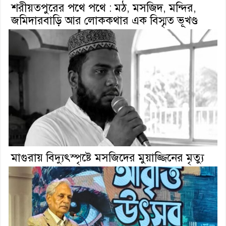
শরীয়তপুরের পথে পথে : মঠ, মসজিদ, মন্দির,
জমিদারবাড়ি আর লোককথার এক বিস্মৃত ভূখণ্ড
মাগুরায় বিদ্যুৎস্পৃষ্টে মসজিদের মুয়াজ্জিনের মৃত্যু