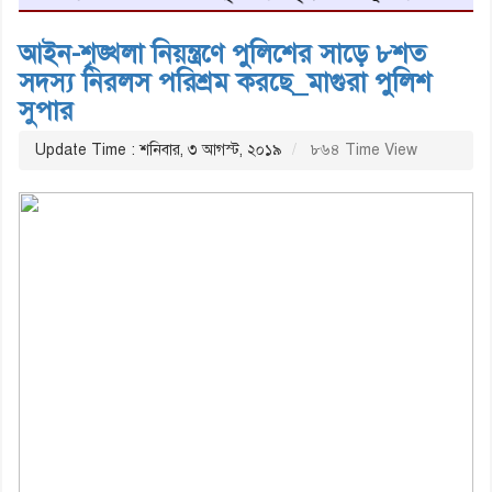
আইন-শৃঙ্খলা নিয়ন্ত্রণে পুলিশের সাড়ে ৮শত
সদস্য নিরলস পরিশ্রম করছে_মাগুরা পুলিশ
সুপার
Update Time : শনিবার, ৩ আগস্ট, ২০১৯
৮৬৪ Time View