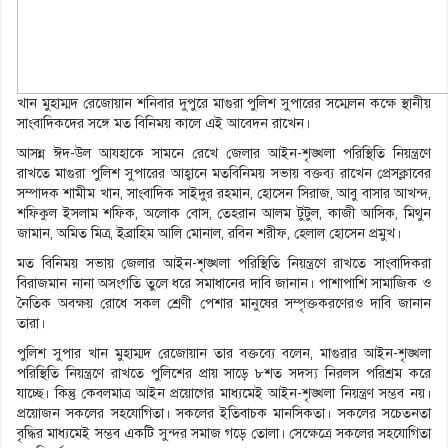
খান মুহাম্মদ রেজোয়ান শনিবার দুপুরে মাগুরা পুলিশ সুপারের সম্মেলন কক্ষে স্থানীয়
সাংবাদিকদের সঙ্গে মত বিনিময় কালে এই আবেদন রাখেন।
আসন্ন ঈদ-উল আযহাকে সামনে রেখে জেলার আইন-শৃঙ্খলা পরিস্থিতি নিয়ন্ত্রণে
রাখতে মাগুরা পুলিশ সুপারের আহ্বানে মতবিনিময় সভায় বক্তব্য রাখেন প্রেসক্লাবের
সম্পাদক শামীম খান, সাংবাদিক সাইদুর রহমান, হোসেন সিরাজ, আবু বাসার আখন্দ,
শফিকুল ইসলাম শফিক, অলোক বোস, তেহরান আলম টুটুল, কাজী আসিক, মিথুন
জামান, অমিত মিত্র, ইব্রাহিম আলি মোনাল, রবিন শরীফ, হেলাল হোসেন প্রমুখ।
মত বিনিময় সভায় জেলার আইন-শৃঙ্খলা পরিস্থিতি নিয়ন্ত্রণে রাখতে সাংবাদিকরা
বিরাজমান নানা অসংগতি তুলে ধরে সমাধানের দাবি জানান। পাশাপাশি সামাজিক ও
নৈতিক অবক্ষয় রোধে সকল শ্রেণী পেশার মানুষের সম্পৃক্তকরণেরও দাবি জানান
তারা।
পুলিশ সুপার খান মুহাম্মদ রেজোয়ান তার বক্তব্যে বলেন, মাগুরার আইন-শৃঙ্খলা
পরিস্থিতি নিয়ন্ত্রণে রাখতে পুলিশের প্রায় সাড়ে ৮শত সদস্য নিরলস পরিশ্রম করে
যাচ্ছে। কিন্তু কেবলমাত্র আইন প্রয়োগের মাধ্যমেই আইন-শৃঙ্খলা নিয়ন্ত্রণ সম্ভব নয়।
প্রয়োজন সকলের সহযোগিতা। সকলের ইতিবাচক মানসিকতা। সকলের সচেতনতা
বৃদ্ধির মাধ্যমেই সম্ভব একটি সুন্দর সমাজ গড়ে তোলা। সেক্ষেত্রে সকলের সহযোগিতা