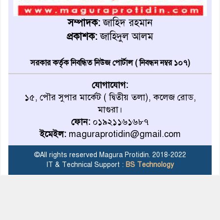
মাগুরায় আ’লীগের প্রতিষ্ঠাবার্ষিকীর
কর্মসূচি প্রতিরোধে বিএনপির
সম্পাদক:
জাহিদ রহমান
মোটরসাইকেল শোডাউন
প্রকাশক:
জাহিদুল আলম
খুব শিঘ্রই কর্মস্থলে ফিরবেন
সরকার কর্তৃক নিবন্ধিত নিউজ পোর্টাল ( নিবন্ধন নম্বর ১০৭)
মাগুরার ডিসি
যোগাযোগ:
১৫, পৌর সুপার মার্কেট ( দ্বিতীয় তলা), কলেজ রোড,
মহম্মদপুর থানার ওসিকে ক্লোজ
মাগুরা।
ফোন:
০১৯২১১৬১৬৮৭
ইমেইল:
maguraprotidin@gmail.com
বাবার হাতে বিক্রি টুকটুকি পুলিশের
সহযোগিতায় ফিরলো মায়ের
©All rights reserved Magura Protidin. 2018-2022
কোলে
IT & Technical Support :
BS Technology
শ্রীপুরে শ্লীলতাহানির অভিযোগে
বিক্ষোভ-সিসি ক্যামেরা ফুটেজ
যাচাইয়ের দাবি অভিযুক্ত শিক্ষকের