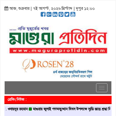
আজ, শুক্রবার | ৭ই আগস্ট, ২০২৬ খ্রিস্টাব্দ | দুপুর ১২:০০
Toggle
navigati
ব্রেকিং নিউজ :
বায়দুর রহমান
মাগুরায় জুলাই গণঅভ্যুত্থান দিবস উপলক্ষে স্মৃতি স্তম্ভে শ্রদ্ধা নিবেদন
মা