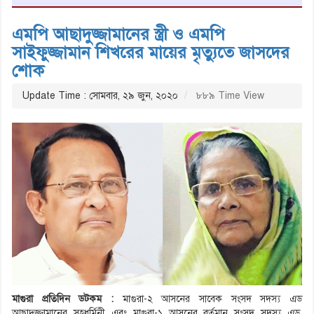
এমপি আছাদুজ্জামানের স্ত্রী ও এমপি
সাইফুজ্জামান শিখরের মায়ের মৃত্যুতে জাসদের
শোক
Update Time : সোমবার, ২৯ জুন, ২০২০
৮৮৯ Time View
মাগুরা প্রতিদিন ডটকম :
মাগুরা-২ আসনের সাবেক সংসদ সদস্য এড
আছাদুজ্জামানের সহধর্মিনী এবং মাগুরা-১ আসনের বর্তমান সংসদ সদস্য এড.