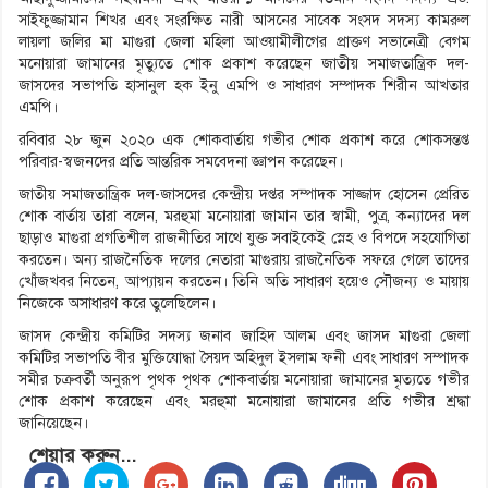
সাইফুজ্জামান শিখর এবং সংরক্ষিত নারী আসনের সাবেক সংসদ সদস্য কামরুল
লায়লা জলির মা মাগুরা জেলা মহিলা আওয়ামীলীগের প্রাক্তণ সভানেত্রী বেগম
মনোয়ারা জামানের মৃত্যুতে শোক প্রকাশ করেছেন জাতীয় সমাজতান্ত্রিক দল-
জাসদের সভাপতি হাসানুল হক ইনু এমপি ও সাধারণ সম্পাদক শিরীন আখতার
এমপি।
রবিবার ২৮ জুন ২০২০ এক শোকবার্তায় গভীর শোক প্রকাশ করে শোকসন্তপ্ত
পরিবার-স্বজনদের প্রতি আন্তরিক সমবেদনা জ্ঞাপন করেছেন।
জাতীয় সমাজতান্ত্রিক দল-জাসদের কেন্দ্রীয় দপ্তর সম্পাদক সাজ্জাদ হোসেন প্রেরিত
শোক বার্তায় তারা বলেন, মরহুমা মনোয়ারা জামান তার স্বামী, পুত্র, কন্যাদের দল
ছাড়াও মাগুরা প্রগতিশীল রাজনীতির সাথে যুক্ত সবাইকেই স্নেহ ও বিপদে সহযোগিতা
করতেন। অন্য রাজনৈতিক দলের নেতারা মাগুরায় রাজনৈতিক সফরে গেলে তাদের
খোঁজখবর নিতেন, আপ্যায়ন করতেন। তিনি অতি সাধারণ হয়েও সৌজন্য ও মায়ায়
নিজেকে অসাধারণ করে তুলেছিলেন।
জাসদ কেন্দ্রীয় কমিটির সদস্য জনাব জাহিদ আলম এবং জাসদ মাগুরা জেলা
কমিটির সভাপতি বীর মুক্তিযোদ্ধা সৈয়দ অহিদুল ইসলাম ফনী এবং সাধারণ সম্পাদক
সমীর চক্রবর্তী অনুরূপ পৃথক পৃথক শোকবার্তায় মনোয়ারা জামানের মৃত্যতে গভীর
শোক প্রকাশ করেছেন এবং মরহুমা মনোয়ারা জামানের প্রতি গভীর শ্রদ্ধা
জানিয়েছেন।
শেয়ার করুন...