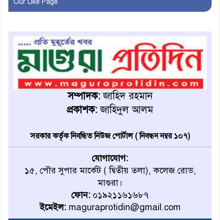
Our Like Page
বাবার হাতে বিক্রি টুকটুকি পুলিশের
সহযোগিতায় ফিরলো মায়ের
কোলে
শ্রীপুরে শ্লীলতাহানির অভিযোগে
বিক্ষোভ-সিসি ক্যামেরা ফুটেজ
সম্পাদক:
জাহিদ রহমান
যাচাইয়ের দাবি অভিযুক্ত শিক্ষকের
প্রকাশক:
জাহিদুল আলম
মাগুরার কথিত মাদক সম্রাট
সরকার কর্তৃক নিবন্ধিত নিউজ পোর্টাল ( নিবন্ধন নম্বর ১০৭)
আমিরুল গ্রেফতার
যোগাযোগ:
১৫, পৌর সুপার মার্কেট ( দ্বিতীয় তলা), কলেজ রোড,
মাগুরায় আর্জেন্টিনা ফুটবল
মাগুরা।
ভক্তদের বর্ণাঢ্য শোভাযাত্রা
ফোন:
০১৯২১১৬১৬৮৭
ইমেইল:
maguraprotidin@gmail.com
মাগুরার ডিসি মোতাকাব্বীর