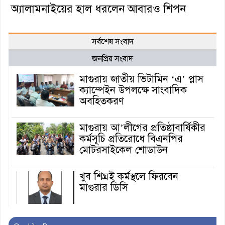
অ্যালামনাইয়ের হাল ধরলেন আবারও শিপন
সর্বশেষ সংবাদ
জনপ্রিয় সংবাদ
মাগুরায় জাতীয় ভিটামিন ‘এ’ প্লাস
ক্যাম্পেইন উপলক্ষে সাংবাদিক
অবহিতকরণ
মাগুরায় আ’লীগের প্রতিষ্ঠাবার্ষিকীর
কর্মসূচি প্রতিরোধে বিএনপির
মোটরসাইকেল শোডাউন
খুব শিঘ্রই কর্মস্থলে ফিরবেন
মাগুরার ডিসি
মহম্মদপুর থানার ওসিকে ক্লোজ