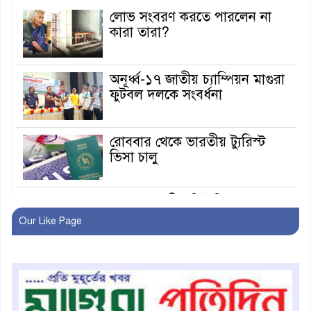
লোভ সংবরণ করতে পারলেন না
কারা তারা?
অনূর্ধ্ব-১৭ জাতীয় চ্যাম্পিয়ন মাগুরা
ফুটবল দলকে সংবর্ধনা
রোববার থেকে ভারতীয় ট্যুরিস্ট
ভিসা চালু
মাগুরায় জাতীয় ভিটামিন ‘এ’ প্লাস
ক্যাম্পেইন উপলক্ষে সাংবাদিক
Our Like Page
অবহিতকরণ
মাগুরায় আ’লীগের প্রতিষ্ঠাবার্ষিকীর
কর্মসূচি প্রতিরোধে বিএনপির
মোটরসাইকেল শোডাউন