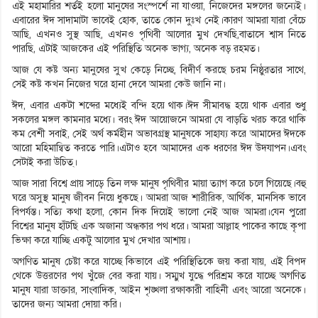
এই মহামারির শর্তই হলো মানুষের সংস্পর্শে না যাওয়া, নিজেদের মঙ্গলের জন্যেই।
এবারের ঈদ সাদামাটা ভাবেই হোক, তাতে কোন দুঃখ নেই।কারণ আমরা যারা বেঁচে
আছি, এখনও সুস্থ আছি, এখনও পৃথিবী আলোর মুখ দেখছি,বাতাসে শ্বাস নিতে
পারছি, এটাই আজকের এই পরিস্থিতি অনেক ভাগ্য, অনেক বড় রহমত।
আজ যে কষ্ট অন্য মানুষের সুখ কেড়ে নিচ্ছে, বিদীর্ণ করছে চরম নিষ্ঠুরতার সাথে,
সেই কষ্ট কখন নিজের ঘরে হানা দেবে আমরা কেউ জানি না।
ঈদ, এবার একটা শব্দের মধ্যেই বন্দি হয়ে থাক।ঈদ সীমাবদ্ধ হয়ে থাক এবার শুধু
সকলের মঙ্গল কামনার মধ্যে। বরং ঈদ আয়োজনে আমরা যে বাড়তি খরচ করে থাকি
কম বেশী সবাই, সেই অর্থ কর্মহীন অভাবগ্রস্থ মানুষকে সাহায্য করে আমাদের ঈদকে
আরো মহিমান্বিত করতে পারি।এটাও হবে আমাদের এক ধরণের ঈদ উদযাপন।এবং
সেটাই করা উচিত্।
আজ সারা বিশ্বে প্রায় সাড়ে তিন লক্ষ মানুষ পৃথিবীর মায়া ত্যাগ করে চলে গিয়েছে।বহু
ঘরে অসুস্থ মানুষ জীবন নিয়ে ধুকছে। আমরা আজ শারীরিক, আর্থিক, মানসিক ভাবে
বিপর্যস্ত। সত্যি কথা হলো, কোন দিক দিয়েই ভালো নেই আজ আমরা।যেন পুরো
বিশ্বের মানুষ হাঁটছি এক অজানা অন্ধকার পথ ধরে। আমরা আল্লাহ পাকের কাছে কৃপা
ভিক্ষা করে যাচ্ছি একটু আলোর মুখ দেখার আশায়।
অগণিত মানুষ চেষ্টা করে যাচ্ছে কিভাবে এই পরিস্থিতিকে জয় করা যায়, এই বিপদ
থেকে উত্তরণের পথ খুঁজে বের করা যায়। সম্মুখ যুদ্ধে পরিশ্রম করে যাচ্ছে অগণিত
মানুষ যারা ডাক্তার, সাংবাদিক, আইন শৃঙ্খলা রক্ষাকারী বাহিনী এবং আরো অনেকে।
তাদের জন্য আমরা দোয়া করি।