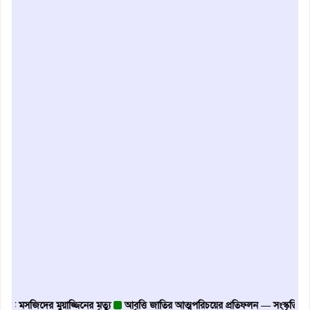
িদের মুয়াজ্জিনের মৃত্যু
আবৃত্তি জাতির আত্মপরিচয়ের প্রতিফলন — সংস্কৃতি মন্ত্রী
গৃহায