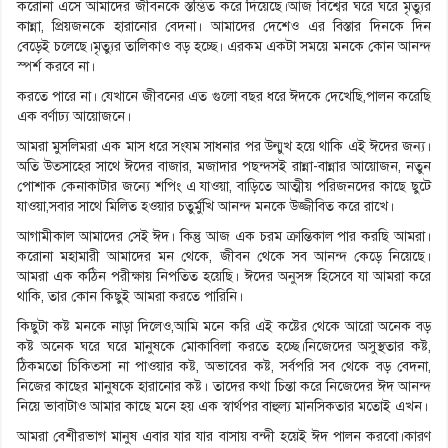
করোনা এসে আমাদের জীবনকে স্তম্ভিত করে দিয়েছে।আজ বিশ্বের ঘরে ঘরে মৃত্যুর
কান্না, প্রিয়জনকে হারানোর বেদনা। আমাদের দেশেও এর বিস্তার দিনকে দিন
বেড়েই চলেছে।মৃত্যুর তালিকাও বড় হচ্ছে। এরকম একটা সময়ে মনকে কোন আনন্দ
স্পর্শ করবে না।
করতে পারে না। যেখানে জীবনের এত গুলো বছর ধরে ঈদকে দেখেছি,পালন করেছি
এক বর্ণাঢ্য আয়োজনে।
আমরা মুসলিমরা এক মাস ধরে সংযম সাধনার পর উন্মুখ হয়ে থাকি এই ঈদের জন্য।
অতি উত্সাহের সাথে ঈদের বাজার, মজাদার পছন্দসই রান্না-বান্নার আয়োজন, নতুন
পোশাক কেনাকাটার জন্যে শপিং এ যাওয়া, বাড়িতে আত্মীয় পরিজনদের কাছে ছুটে
যাওয়া,সবার সাথে মিলিত হওয়ার চতুর্মুখি আনন্দ মনকে উজ্জীবিত করে রাখে।
আগামীকাল আমাদের সেই ঈদ। কিন্তু আজ এক চরম ক্রান্তিকাল পার করছি আমরা।
করোনা মহামারী আমাদের মন থেকে, জীবন থেকে সব আনন্দ কেড়ে নিয়েছে।
আমরা এক কঠিন পরীক্ষায় নিপতিত হয়েছি। ঈদের অনুসঙ্গ হিসেবে যা আমরা করে
থাকি, তার কোন কিছুই আমরা করতে পারিনি।
কিছুটা কষ্ট মনকে নাড়া দিলেও,আমি মনে করি এই কষ্টের থেকে আরো অনেক বড়
কষ্ট অনেক ঘরে ঘরে মানুষকে মোকাবিলা করতে হচ্ছে।নিজেদের অসুস্থতার কষ্ট,
ঠিকমতো চিকিত্সা না পাওয়ার কষ্ট, অভাবের কষ্ট, সর্বপরি সব থেকে বড় বেদনা,
নিজের কাছের মানুষকে হারানোর কষ্ট। তাদের কথা চিন্তা করে নিজেদের ঈদ আনন্দ
নিয়ে ভাবাটাও আমার কাছে মনে হয় এক স্বার্থপর বাহুল্য মানসিকতার মতোই এখন।
আমরা বেশীরভাগ মানুষ এবার যার যার বাসায় বন্দী হয়েই ঈদ পালন করবো।কারণ