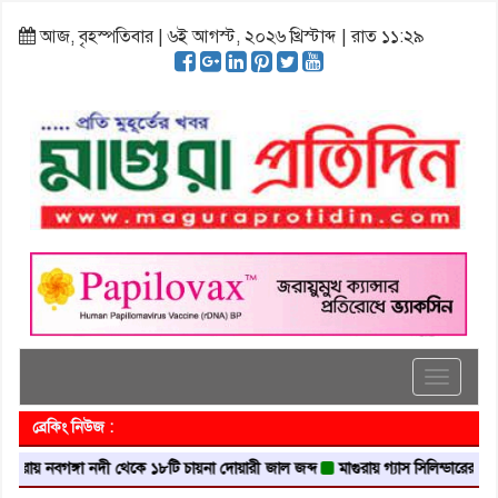
আজ, বৃহস্পতিবার | ৬ই আগস্ট, ২০২৬ খ্রিস্টাব্দ | রাত ১১:২৯
Toggle
navigati
ব্রেকিং নিউজ :
় নবগঙ্গা নদী থেকে ১৮টি চায়না দোয়ারী জাল জব্দ
মাগুরায় গ্যাস সিলিন্ডারের আগুনে এক ব্