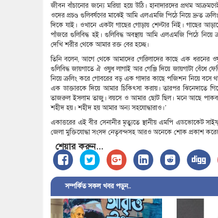
জীবন বাঁচানোর জন্যে মরিয়া হয়ে উঠি। হানাদারদের প্রথম আক্
ওদের প্রচণ্ড গুলিবর্ষণের মাঝেই আমি এলএমজি পিঠে নিয়ে দ্রুত ক্
দিকে যাই। ওখানে একটা গাছের গোড়ায় শেল্টার নিই। গাছের আড়ালে
পাঁজরে গুলিবিদ্ধ হই। গুলিবিদ্ধ অবস্থায় আমি এলএমজি পিঠে নিয়
দেখি শরীর থেকে আমার রক্ত বের হচ্ছে।
তিনি বলেন, আগে থেকে আমাদের গেরিলাদের কাছে এক ধরনের ওষুধ থ
গুলিবিদ্ধ জায়গাতে ঐ ওষুধ লাগাই আর গেঞ্জি দিয়ে জায়গাটা বেঁধে
নিয়ে ক্রলিং করে গোবরের বড় এক গাদার কাছে পজিশন নিয়ে বসে থাকি।
এক ডাক্তারকে দিয়ে আমার চিকিৎসা করায়। তারপর ঝিনেদাতে গিয়ে
তাজরুল ইসলাম তাজু। বয়সে ও আমার ছোট ছিল। মনে আছে পাকবাহিন
শহীদ হয়। শহীদ হয় আমার অন্য সহযোদ্ধারাও।’
একাত্তরের এই বীর সেনানীর মৃত্যুতে স্থানীয় এমপি এডভোকেট সাইফু
জেলা মুক্তিযোদ্ধা সংসদ নেতৃবন্দসহ আরও অনেকে শোক প্রকাশ কর
শেয়ার করুন...
সম্পর্কিত সকল খবর পড়ুন..