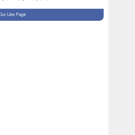
খুব শিঘ্রই কর্মস্থলে ফিরবেন
Our Like Page
মাগুরার ডিসি
মহম্মদপুর থানার ওসিকে
ক্লোজ
বাবার হাতে বিক্রি টুকটুকি
পুলিশের সহযোগিতায়
ফিরলো মায়ের কোলে
শ্রীপুরে শ্লীলতাহানির
অভিযোগে বিক্ষোভ-সিসি
ক্যামেরা ফুটেজ যাচাইয়ের
দাবি অভিযুক্ত শিক্ষকের
মাগুরার কথিত মাদক সম্রাট
আমিরুল গ্রেফতার