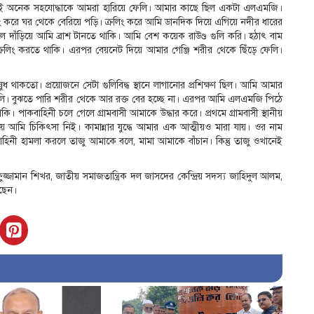
রমণেই অনেক সহযোদ্ধাকে আমরা হারিয়ে ফেলি। আমার কাছে ছিল একটা এলএমজি।
রলিং করে ঘর থেকে বেরিয়ে পড়ি। ক্রলিং করে আমি ডানদিক দিয়ে এগিয়ে নদীর ধারের
 দাঁড়িয়ে আমি ব্রাশ টানতে থাকি। আমি বেশ কয়েক রাউণ্ড গুলি করি। হঠাৎ বাম
ে ক্রলিং করতে থাকি। এরপর বেয়নেট দিয়ে আমার গেঞ্জি শরীর থেকে ছিঁড়ে ফেলি।
াকতো। প্রয়োজনে সেটা গুলিবিদ্ধ স্থানে লাগানোর প্রশিক্ষণ ছিল। আমি আমার
 ফেলি। বুঝতে পারি শরীর থেকে আর রক্ত বের হচ্ছে না। এরপর আমি এলএমজি পিঠে
 পাকবাহিনী চলে গেলে গ্রামবাসী আমাকে উদ্ধার করে। প্রথমে গ্রামবাসী স্থানীয়
 আমি চিকিৎসা নিই। কামান্নার যুদ্ধে আমার এক আত্মীয়ও মারা যায়। ওর নাম
ী হামলা করলে তাজু আমাকে বলে, মামা আমাকে বাঁচান। কিন্তু তাজু ওখানেই
জ্জামান শিখর, জাতীয় সমাজতান্ত্রিক দল জাসদের কেন্দ্রিয় সদস্য জাহিদুল আলম,
েছেন।