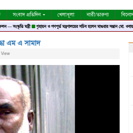
ক
সংবাদ প্রতিদিন
খেলাধূলা
নারী/তারুণ্য
বিনো
ৃতি মন্ত্রী
গৃহায়ন ও গণপূর্ত মন্ত্রণালয়ের সচিব হলেন মাগুরার সন্তান মো. ওবায়দুর রহমা
োদ্ধা এম এ সামাদ
 View