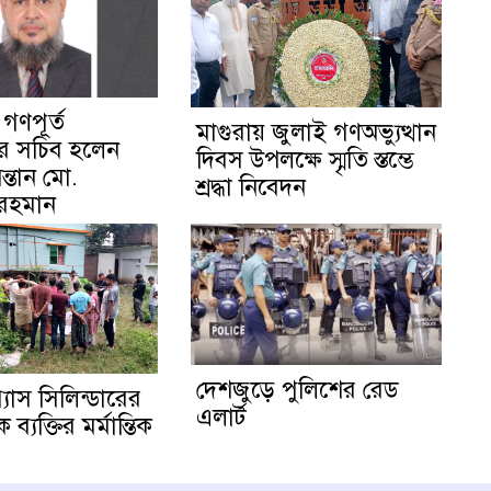
 গণপূর্ত
মাগুরায় জুলাই গণঅভ্যুত্থান
য়ের সচিব হলেন
দিবস উপলক্ষে স্মৃতি স্তম্ভে
ন্তান মো.
শ্রদ্ধা নিবেদন
 রহমান
দেশজুড়ে পুলিশের রেড
্যাস সিলিন্ডারের
এলার্ট
্যক্তির মর্মান্তিক