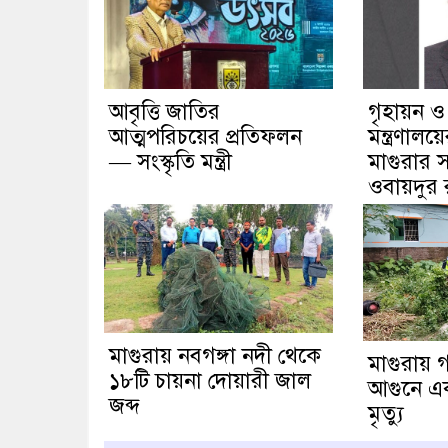
আবৃত্তি জাতির
গৃহায়ন ও
আত্মপরিচয়ের প্রতিফলন
মন্ত্রণাল
— সংস্কৃতি মন্ত্রী
মাগুরার স
ওবায়দুর
মাগুরায় নবগঙ্গা নদী থেকে
মাগুরায় গ
১৮টি চায়না দোয়ারী জাল
আগুনে এক ব
জব্দ
মৃত্যু