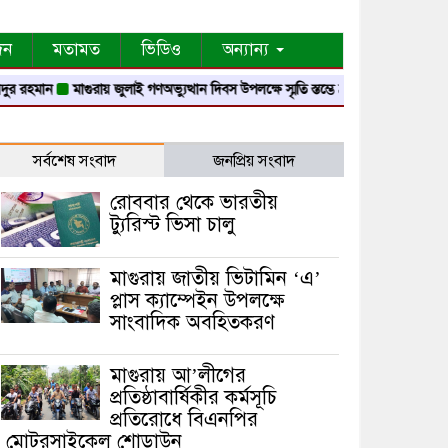
দন
মতামত
ভিডিও
অন্যান্য
ন
মাগুরায় জুলাই গণঅভ্যুত্থান দিবস উপলক্ষে স্মৃতি স্তম্ভে শ্রদ্ধা নিবেদন
মাগুরায় নবগঙ
সর্বশেষ সংবাদ
জনপ্রিয় সংবাদ
রোববার থেকে ভারতীয়
ট্যুরিস্ট ভিসা চালু
মাগুরায় জাতীয় ভিটামিন ‘এ’
প্লাস ক্যাম্পেইন উপলক্ষে
সাংবাদিক অবহিতকরণ
মাগুরায় আ’লীগের
প্রতিষ্ঠাবার্ষিকীর কর্মসূচি
প্রতিরোধে বিএনপির
মোটরসাইকেল শোডাউন