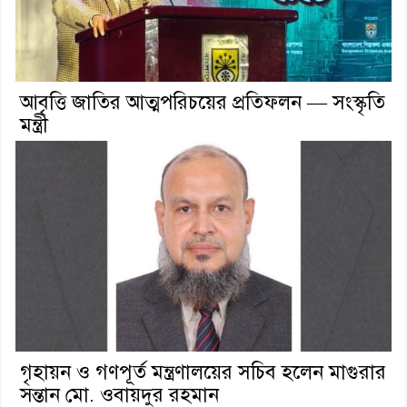
আবৃত্তি জাতির আত্মপরিচয়ের প্রতিফলন — সংস্কৃতি
মন্ত্রী
গৃহায়ন ও গণপূর্ত মন্ত্রণালয়ের সচিব হলেন মাগুরার
সন্তান মো. ওবায়দুর রহমান