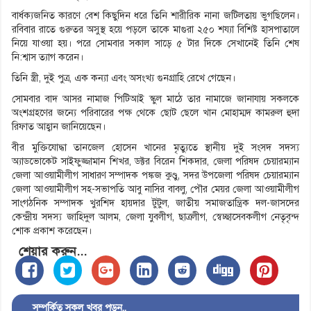
বার্ধক্যজনিত কারণে বেশ কিছুদিন ধরে তিনি শারীরিক নানা জটিলতায় ভুগছিলেন।
রবিবার রাতে গুরুতর অসুস্থ হয়ে পড়লে তাকে মাগুরা ২৫০ শয্যা বিশিষ্ট হাসপাতালে
নিয়ে যাওয়া হয়। পরে সোমবার সকাল সাড়ে ৫ টার দিকে সেখানেই তিনি শেষ
নি:শ্বাস ত্যাগ করেন।
তিনি স্ত্রী, দুই পুত্র, এক কন্যা এবং অসংখ্য গুনগ্রাহি রেখে গেছেন।
সোমবার বাদ আসর নামাজ পিটিআই স্কুল মাঠে তার নামাজে জানাযায় সকলকে
অংশগ্রহণের জন্যে পরিবারের পক্ষ থেকে ছোট ছেলে খান মোহাম্মদ কামরুল হুদা
রিফাত আহ্বান জানিয়েছেন।
বীর মুক্তিযোদ্ধা তানজেল হোসেন খানের মৃত্যুতে স্থানীয় দুই সংসদ সদস্য
অ্যাডভোকেট সাইফুজ্জামান শিখর, ডক্টর বিরেন শিকদার, জেলা পরিষদ চেয়ারম্যান
জেলা আওয়ামীলীগ সাধারণ সম্পাদক পঙ্কজ কুণ্ডু, সদর উপজেলা পরিষদ চেয়ারম্যান
জেলা আওয়ামীলীগ সহ-সভাপতি আবু নাসির বাবলু, পৌর মেয়র জেলা আওয়ামীলীগ
সাংগঠনিক সম্পাদক খুরশিদ হায়দার টুটুল, জাতীয় সমাজতান্ত্রিক দল-জাসদের
কেন্দ্রীয় সদস্য জাহিদুল আলম, জেলা যুবলীগ, ছাত্রলীগ, স্বেচ্ছাসেবকলীগ নেতৃবৃন্দ
শোক প্রকাশ করেছেন।
শেয়ার করুন...
সম্পর্কিত সকল খবর পড়ুন..