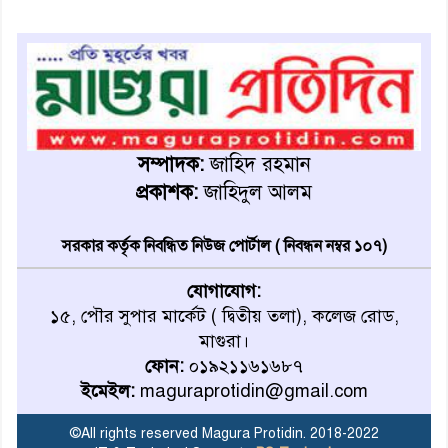
রোববার থেকে ভারতীয় ট্যুরিস্ট
ভিসা চালু
মাগুরায় জাতীয় ভিটামিন ‘এ’ প্লাস
ক্যাম্পেইন উপলক্ষে সাংবাদিক
সম্পাদক:
জাহিদ রহমান
অবহিতকরণ
প্রকাশক:
জাহিদুল আলম
মাগুরায় আ’লীগের প্রতিষ্ঠাবার্ষিকীর
সরকার কর্তৃক নিবন্ধিত নিউজ পোর্টাল ( নিবন্ধন নম্বর ১০৭)
কর্মসূচি প্রতিরোধে বিএনপির
মোটরসাইকেল শোডাউন
যোগাযোগ:
১৫, পৌর সুপার মার্কেট ( দ্বিতীয় তলা), কলেজ রোড,
খুব শিঘ্রই কর্মস্থলে ফিরবেন
মাগুরা।
মাগুরার ডিসি
ফোন:
০১৯২১১৬১৬৮৭
ইমেইল:
maguraprotidin@gmail.com
মহম্মদপুর থানার ওসিকে ক্লোজ
©All rights reserved Magura Protidin. 2018-2022