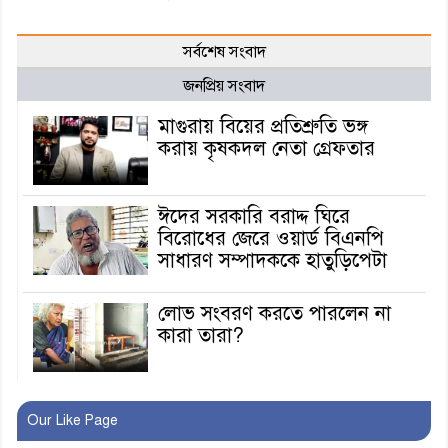
সর্বশেষ সংবাদ
জনপ্রিয় সংবাদ
মাগুরায় বিয়ের প্রতিশ্রুতি ভঙ্গ
করায় কৃষকদল নেতা গ্রেফতার
ঈদের সরকারি বরাদ্দ ঘিরে
বিরোধের জেরে ওয়ার্ড বিএনপি
সাধারণ সম্পাদককে হাতুড়িপেটা
লোভ সংবরণ করতে পারলেন না
কারা তারা?
অনূর্ধ্ব-১৭ জাতীয় চ্যাম্পিয়ন মাগুরা
Our Like Page
ফুটবল দলকে সংবর্ধনা