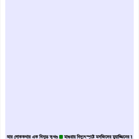
লোককথার এক বিস্মৃত ভূখণ্ড
মাগুরায় বিদ্যুৎস্পৃষ্টে মসজিদের মুয়াজ্জিনের মৃত্যু
আবৃত্ত