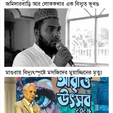
জমিদারবাড়ি আর লোককথার এক বিস্মৃত ভূখণ্ড
মাগুরায় বিদ্যুৎস্পৃষ্টে মসজিদের মুয়াজ্জিনের মৃত্যু