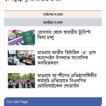
সর্বশেষ সংবাদ
জনপ্রিয় সংবাদ
রোববার থেকে ভারতীয় ট্যুরিস্ট
ভিসা চালু
মাগুরায় জাতীয় ভিটামিন ‘এ’ প্লাস
ক্যাম্পেইন উপলক্ষে সাংবাদিক
অবহিতকরণ
মাগুরায় আ’লীগের প্রতিষ্ঠাবার্ষিকীর
কর্মসূচি প্রতিরোধে বিএনপির
মোটরসাইকেল শোডাউন
খুব শিঘ্রই কর্মস্থলে ফিরবেন
Our Like Page
মাগুরার ডিসি