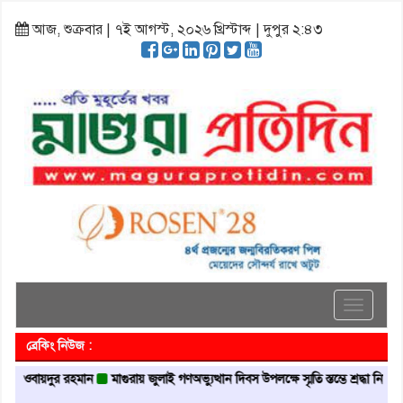
আজ, শুক্রবার | ৭ই আগস্ট, ২০২৬ খ্রিস্টাব্দ | দুপুর ২:৪৩
Toggle
navigati
ব্রেকিং নিউজ :
য়দুর রহমান
মাগুরায় জুলাই গণঅভ্যুত্থান দিবস উপলক্ষে স্মৃতি স্তম্ভে শ্রদ্ধা নিবেদন
মাগু