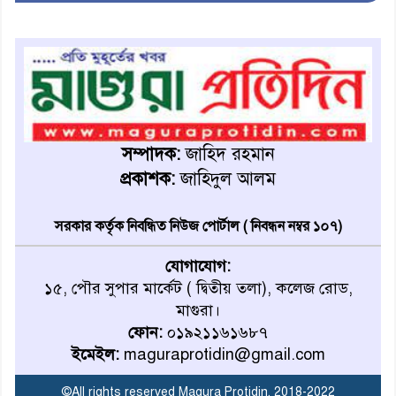
মহম্মদপুর থানার ওসিকে ক্লোজ
বাবার হাতে বিক্রি টুকটুকি পুলিশের
সহযোগিতায় ফিরলো মায়ের
সম্পাদক:
জাহিদ রহমান
কোলে
প্রকাশক:
জাহিদুল আলম
শ্রীপুরে শ্লীলতাহানির অভিযোগে
বিক্ষোভ-সিসি ক্যামেরা ফুটেজ
সরকার কর্তৃক নিবন্ধিত নিউজ পোর্টাল ( নিবন্ধন নম্বর ১০৭)
যাচাইয়ের দাবি অভিযুক্ত শিক্ষকের
যোগাযোগ:
১৫, পৌর সুপার মার্কেট ( দ্বিতীয় তলা), কলেজ রোড,
মাগুরার কথিত মাদক সম্রাট
মাগুরা।
আমিরুল গ্রেফতার
ফোন:
০১৯২১১৬১৬৮৭
ইমেইল:
maguraprotidin@gmail.com
মাগুরায় আর্জেন্টিনা ফুটবল
ভক্তদের বর্ণাঢ্য শোভাযাত্রা
©All rights reserved Magura Protidin. 2018-2022