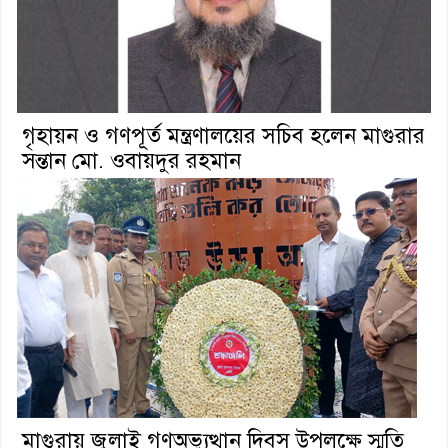
গৃহায়ন ও গণপূর্ত মন্ত্রণালয়ের সচিব হলেন মাগুরার
সন্তান মো. ওবায়দুর রহমান
মাগুরায় জুলাই গণঅভ্যুত্থান দিবস উপলক্ষে স্মৃতি