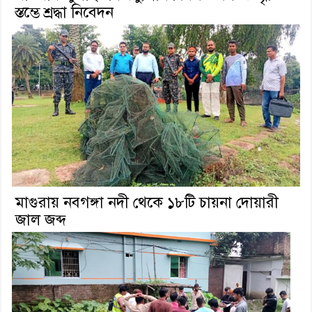
স্তম্ভে শ্রদ্ধা নিবেদন
মাগুরায় নবগঙ্গা নদী থেকে ১৮টি চায়না দোয়ারী
জাল জব্দ